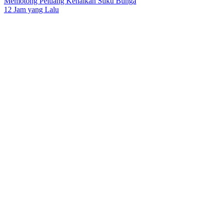
Memotong Peluang Kenaikan Suku Bunga
12 Jam yang Lalu