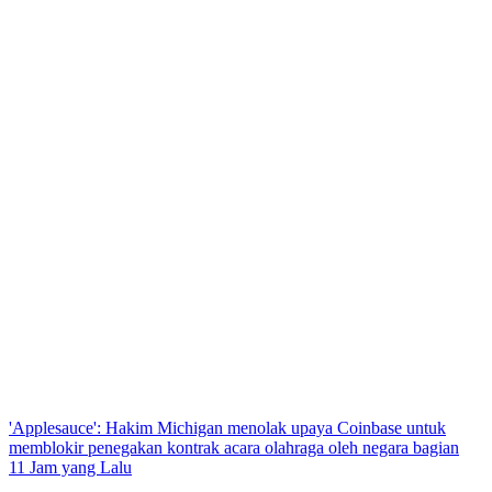
'Applesauce': Hakim Michigan menolak upaya Coinbase untuk
memblokir penegakan kontrak acara olahraga oleh negara bagian
11 Jam yang Lalu