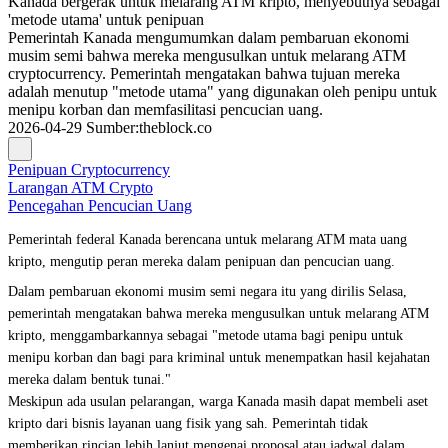
Kanada bergerak untuk melarang ATM kripto, menyebutnya sebagai
'metode utama' untuk penipuan
Pemerintah Kanada mengumumkan dalam pembaruan ekonomi
musim semi bahwa mereka mengusulkan untuk melarang ATM
cryptocurrency. Pemerintah mengatakan bahwa tujuan mereka
adalah menutup "metode utama" yang digunakan oleh penipu untuk
menipu korban dan memfasilitasi pencucian uang.
2026-04-29
Sumber
:
theblock.co
Penipuan Cryptocurrency
Larangan ATM Crypto
Pencegahan Pencucian Uang
Pemerintah federal Kanada berencana untuk melarang ATM mata uang
kripto, mengutip peran mereka dalam penipuan dan pencucian uang.
Dalam pembaruan ekonomi musim semi negara itu yang dirilis Selasa,
pemerintah mengatakan bahwa mereka mengusulkan untuk melarang ATM
kripto, menggambarkannya sebagai "metode utama bagi penipu untuk
menipu korban dan bagi para kriminal untuk menempatkan hasil kejahatan
mereka dalam bentuk tunai."
Meskipun ada usulan pelarangan, warga Kanada masih dapat membeli aset
kripto dari bisnis layanan uang fisik yang sah. Pemerintah tidak
memberikan rincian lebih lanjut mengenai proposal atau jadwal dalam