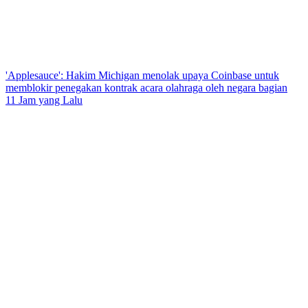
'Applesauce': Hakim Michigan menolak upaya Coinbase untuk
memblokir penegakan kontrak acara olahraga oleh negara bagian
11 Jam yang Lalu