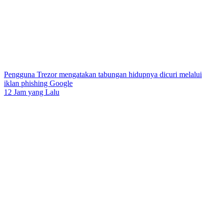
Pengguna Trezor mengatakan tabungan hidupnya dicuri melalui
iklan phishing Google
12 Jam yang Lalu