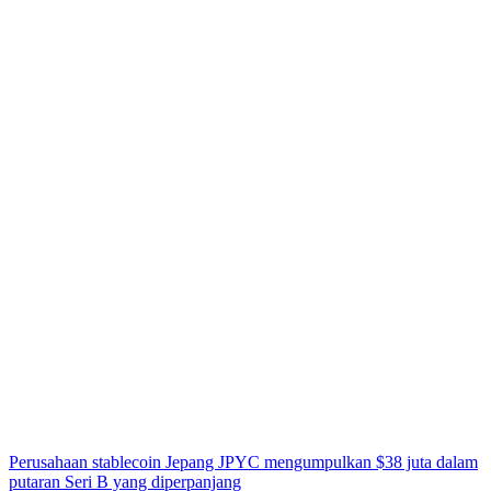
Perusahaan stablecoin Jepang JPYC mengumpulkan $38 juta dalam
putaran Seri B yang diperpanjang