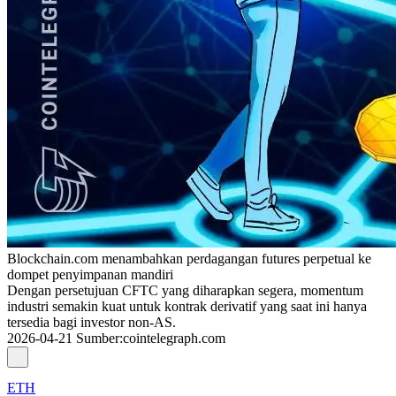
Blockchain.com menambahkan perdagangan futures perpetual ke
dompet penyimpanan mandiri
Dengan persetujuan CFTC yang diharapkan segera, momentum
industri semakin kuat untuk kontrak derivatif yang saat ini hanya
tersedia bagi investor non-AS.
2026-04-21
Sumber
:
cointelegraph.com
ETH