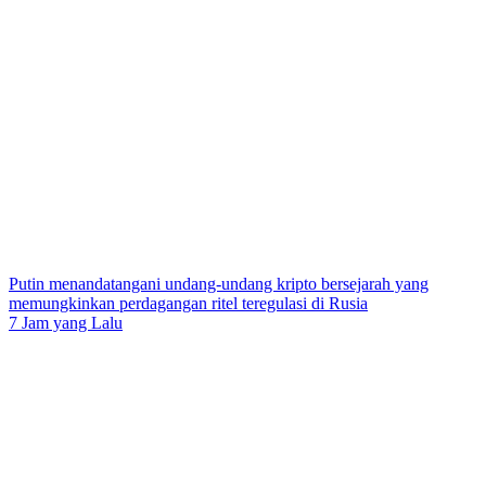
Putin menandatangani undang-undang kripto bersejarah yang
memungkinkan perdagangan ritel teregulasi di Rusia
7 Jam yang Lalu