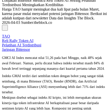
Lonjakan Bittensor Memicu Reli Token AI Seiring Pelatihan
Terdistribusi Meningkatkan Kredibilitas
Harga TAO hampir meningkat dua kali lipat pada bulan Maret,
karena pasar mulai menyadari potensi jaringan Bittensor. Berikut ini
adalah kutipan dari newsletter Data dan Insights The Block.
2026-04-03
Sumber
:
theblock.co
TAO
Reli Rally Token AI
Pelatihan AI Terdistribusi
Jaringan Bittensor
GMCI AI Index mencatat nilai 51,26 pada hari Minggu, naik 48% sejak
awal Februari. Namun, perlu dicatat bahwa indeks tersebut masih 84% di
bawah level tertinggi sepanjang masanya dari kuartal pertama tahun 2024.
Indeks GMAI terdiri dari sembilan token dengan bobot yang sangat tidak
seimbang, di mana Bittensor (TAO), Render (RNDR), dan Artificial
Superintelligence Alliance (ASI) menyumbang lebih dari 71% dari indeks
tersebut.
Meskipun disebut sebagai indeks AI kripto, ini lebih merupakan ukuran
kinerja tiga token infrastruktur AI berkapitalisasi pasar besar daripada
sentimen kripto AI yang lebih luas. Komposisi ini penting untuk