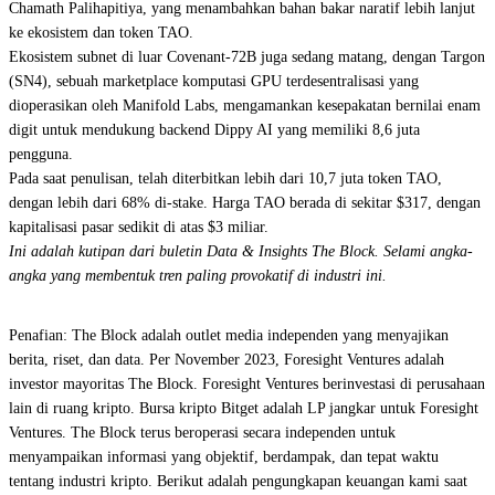
Chamath Palihapitiya, yang menambahkan bahan bakar naratif lebih lanjut
ke ekosistem dan token TAO.
Ekosistem subnet di luar Covenant-72B juga sedang matang, dengan Targon
(SN4), sebuah marketplace komputasi GPU terdesentralisasi yang
dioperasikan oleh Manifold Labs, mengamankan kesepakatan bernilai enam
digit untuk mendukung backend Dippy AI yang memiliki 8,6 juta
pengguna.
Pada saat penulisan, telah diterbitkan lebih dari 10,7 juta token TAO,
dengan lebih dari 68% di-stake. Harga TAO berada di sekitar $317, dengan
kapitalisasi pasar sedikit di atas $3 miliar.
Ini adalah kutipan dari buletin Data & Insights The Block. Selami angka-
angka yang membentuk tren paling provokatif di industri ini.
Penafian: The Block adalah outlet media independen yang menyajikan
berita, riset, dan data. Per November 2023, Foresight Ventures adalah
investor mayoritas The Block. Foresight Ventures berinvestasi di perusahaan
lain di ruang kripto. Bursa kripto Bitget adalah LP jangkar untuk Foresight
Ventures. The Block terus beroperasi secara independen untuk
menyampaikan informasi yang objektif, berdampak, dan tepat waktu
tentang industri kripto. Berikut adalah pengungkapan keuangan kami saat