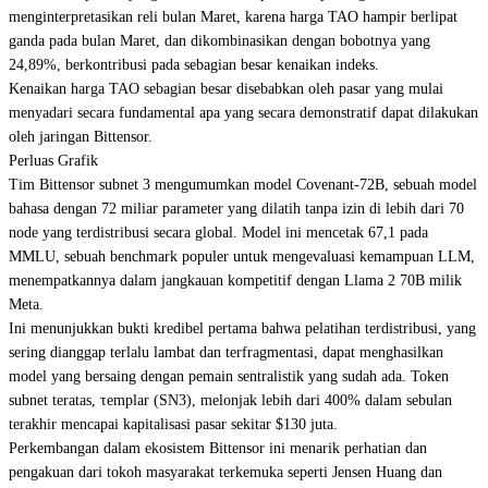
menginterpretasikan reli bulan Maret, karena harga TAO hampir berlipat
ganda pada bulan Maret, dan dikombinasikan dengan bobotnya yang
24,89%, berkontribusi pada sebagian besar kenaikan indeks.
Kenaikan harga TAO sebagian besar disebabkan oleh pasar yang mulai
menyadari secara fundamental apa yang secara demonstratif dapat dilakukan
oleh jaringan Bittensor.
Perluas Grafik
Tim Bittensor subnet 3 mengumumkan model Covenant-72B, sebuah model
bahasa dengan 72 miliar parameter yang dilatih tanpa izin di lebih dari 70
node yang terdistribusi secara global. Model ini mencetak 67,1 pada
MMLU, sebuah benchmark populer untuk mengevaluasi kemampuan LLM,
menempatkannya dalam jangkauan kompetitif dengan Llama 2 70B milik
Meta.
Ini menunjukkan bukti kredibel pertama bahwa pelatihan terdistribusi, yang
sering dianggap terlalu lambat dan terfragmentasi, dapat menghasilkan
model yang bersaing dengan pemain sentralistik yang sudah ada. Token
subnet teratas, τemplar (SN3), melonjak lebih dari 400% dalam sebulan
terakhir mencapai kapitalisasi pasar sekitar $130 juta.
Perkembangan dalam ekosistem Bittensor ini menarik perhatian dan
pengakuan dari tokoh masyarakat terkemuka seperti Jensen Huang dan