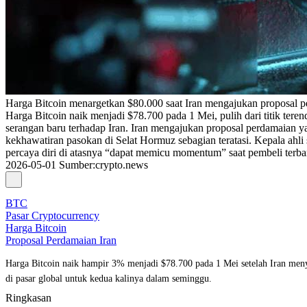
Harga Bitcoin menargetkan $80.000 saat Iran mengajukan proposal p
Harga Bitcoin naik menjadi $78.700 pada 1 Mei, pulih dari titik ter
serangan baru terhadap Iran. Iran mengajukan proposal perdamaian y
kekhawatiran pasokan di Selat Hormuz sebagian teratasi. Kepala ahl
percaya diri di atasnya “dapat memicu momentum” saat pembeli terb
2026-05-01
Sumber
:
crypto.news
BTC
Pasar Cryptocurrency
Harga Bitcoin
Proposal Perdamaian Iran
Harga Bitcoin naik hampir 3% menjadi $78.700 pada 1 Mei setelah Iran men
di pasar global untuk kedua kalinya dalam seminggu.
Ringkasan