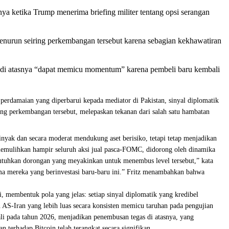
nya ketika Trump menerima briefing militer tentang opsi serangan
enurun seiring perkembangan tersebut karena sebagian kekhawatiran
at di atasnya “dapat memicu momentum” karena pembeli baru kembali
rdamaian yang diperbarui kepada mediator di Pakistan, sinyal diplomatik
ring perkembangan tersebut, melepaskan tekanan dari salah satu hambatan
nyak dan secara moderat mendukung aset berisiko, tetapi tetap menjadikan
i memulihkan hampir seluruh aksi jual pasca-FOMC, didorong oleh dinamika
butuhkan dorongan yang meyakinkan untuk menembus level tersebut,” kata
tama mereka yang berinvestasi baru-baru ini.” Fritz menambahkan bahwa
 membentuk pola yang jelas: setiap sinyal diplomatik yang kredibel
AS-Iran yang lebih luas secara konsisten memicu taruhan pada pengujian
ali pada tahun 2026, menjadikan penembusan tegas di atasnya, yang
 terhadap Bitcoin telah terangkat secara signifikan.