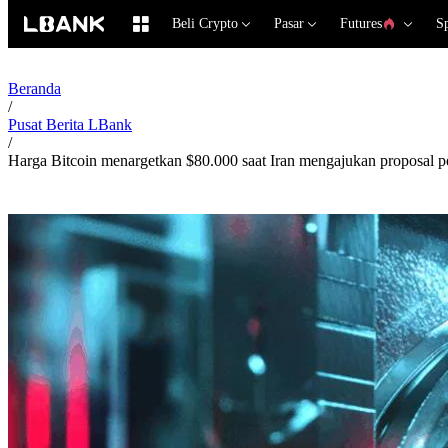
Beli Crypto
Pasar
Futures
S
Beranda
/
Pusat Berita LBank
/
Harga Bitcoin menargetkan $80.000 saat Iran mengajukan proposal p