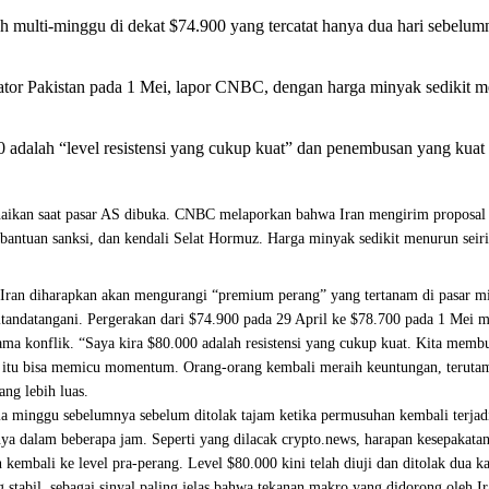
ah multi-minggu di dekat $74.900 yang tercatat hanya dua hari sebelum
ator Pakistan pada 1 Mei, lapor CNBC, dengan harga minyak sedikit m
000 adalah “level resistensi yang cukup kuat” dan penembusan yang ku
ikan saat pasar AS dibuka. CNBC melaporkan bahwa Iran mengirim proposal pe
a, bantuan sanksi, dan kendali Selat Hormuz. Harga minyak sedikit menurun sei
h Iran diharapkan akan mengurangi “premium perang” yang tertanam di pasar mi
t ditandatangani. Pergerakan dari $74.900 pada 29 April ke $78.700 pada 1 Me
lama konflik. “Saya kira $80.000 adalah resistensi yang cukup kuat. Kita mem
s itu, itu bisa memicu momentum. Orang-orang kembali meraih keuntungan, teru
ng lebih luas.
 minggu sebelumnya sebelum ditolak tajam ketika permusuhan kembali terjadi,
a dalam beberapa jam. Seperti yang dilacak crypto.news, harapan kesepakatan 
embali ke level pra-perang. Level $80.000 kini telah diuji dan ditolak dua k
abil, sebagai sinyal paling jelas bahwa tekanan makro yang didorong oleh Iran