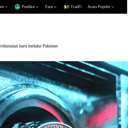
pot
Prediksi
Earn
TradFi
Acara Populer
erdamaian baru melalui Pakistan