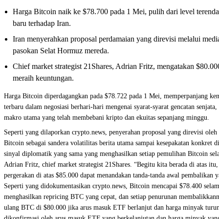
Harga Bitcoin naik ke $78.700 pada 1 Mei, pulih dari level terend
baru terhadap Iran.
Iran menyerahkan proposal perdamaian yang direvisi melalui medi
pasokan Selat Hormuz mereda.
Chief market strategist 21Shares, Adrian Fritz, mengatakan $80.
meraih keuntungan.
Harga Bitcoin diperdagangkan pada $78.722 pada 1 Mei, memperpanjang kena
terbaru dalam negosiasi berhari-hari mengenai syarat-syarat gencatan senjat
makro utama yang telah membebani kripto dan ekuitas sepanjang minggu.
Seperti yang dilaporkan crypto.news, penyerahan proposal yang direvisi ole
Bitcoin sebagai sandera volatilitas berita utama sampai kesepakatan konkre
sinyal diplomatik yang sama yang menghasilkan setiap pemulihan Bitcoin se
Adrian Fritz, chief market strategist 21Shares. “Begitu kita berada di ata
pergerakan di atas $85.000 dapat menandakan tanda-tanda awal pembalikan ya
Seperti yang didokumentasikan crypto.news, Bitcoin mencapai $78.400 selama
menghasilkan repricing BTC yang cepat, dan setiap penurunan membalikkanny
ulang BTC di $80.000 jika arus masuk ETF berlanjut dan harga minyak turun k
dikonfirmasi oleh arus masuk ETF yang berkelanjutan dan harga minyak yang st