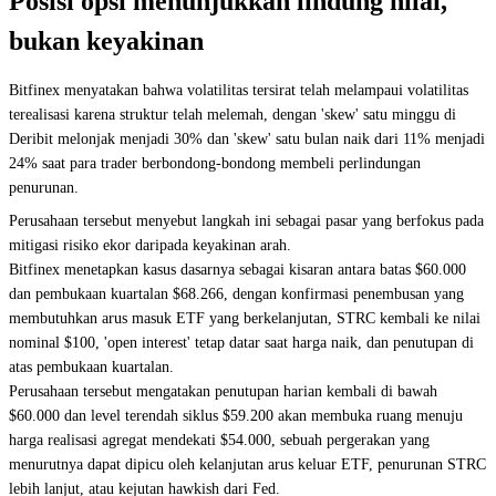
Posisi opsi menunjukkan lindung nilai,
bukan keyakinan
Bitfinex menyatakan bahwa volatilitas tersirat telah melampaui volatilitas
terealisasi karena struktur telah melemah, dengan 'skew' satu minggu di
Deribit melonjak menjadi 30% dan 'skew' satu bulan naik dari 11% menjadi
24% saat para trader berbondong-bondong membeli perlindungan
penurunan.
Perusahaan tersebut menyebut langkah ini sebagai pasar yang berfokus pada
mitigasi risiko ekor daripada keyakinan arah.
Bitfinex menetapkan kasus dasarnya sebagai kisaran antara batas $60.000
dan pembukaan kuartalan $68.266, dengan konfirmasi penembusan yang
membutuhkan arus masuk ETF yang berkelanjutan, STRC kembali ke nilai
nominal $100, 'open interest' tetap datar saat harga naik, dan penutupan di
atas pembukaan kuartalan.
Perusahaan tersebut mengatakan penutupan harian kembali di bawah
$60.000 dan level terendah siklus $59.200 akan membuka ruang menuju
harga realisasi agregat mendekati $54.000, sebuah pergerakan yang
menurutnya dapat dipicu oleh kelanjutan arus keluar ETF, penurunan STRC
lebih lanjut, atau kejutan hawkish dari Fed.