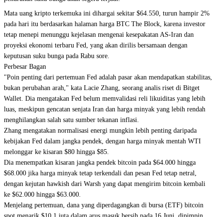
Mata uang kripto terkemuka ini dihargai sekitar $64.550, turun hampir 2%
pada hari itu berdasarkan halaman harga BTC The Block, karena investor
tetap menepi menunggu kejelasan mengenai kesepakatan AS-Iran dan
proyeksi ekonomi terbaru Fed, yang akan dirilis bersamaan dengan
keputusan suku bunga pada Rabu sore.
Perbesar Bagan
"Poin penting dari pertemuan Fed adalah pasar akan mendapatkan stabilitas,
bukan perubahan arah," kata Lacie Zhang, seorang analis riset di Bitget
Wallet. Dia mengatakan Fed belum memvalidasi reli likuiditas yang lebih
luas, meskipun gencatan senjata Iran dan harga minyak yang lebih rendah
menghilangkan salah satu sumber tekanan inflasi.
Zhang mengatakan normalisasi energi mungkin lebih penting daripada
kebijakan Fed dalam jangka pendek, dengan harga minyak mentah WTI
melonggar ke kisaran $80 hingga $85.
Dia menempatkan kisaran jangka pendek bitcoin pada $64.000 hingga
$68.000 jika harga minyak tetap terkendali dan pesan Fed tetap netral,
dengan kejutan hawkish dari Warsh yang dapat mengirim bitcoin kembali
ke $62.000 hingga $63.000.
Menjelang pertemuan, dana yang diperdagangkan di bursa (ETF) bitcoin
spot menarik $10,1 juta dalam arus masuk bersih pada 16 Juni, dipimpin