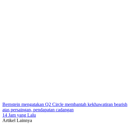
Bernstein mengatakan Q2 Circle membantah kekhawatiran bearish
atas persaingan, pendapatan cadangan
14 Jam yang Lalu
Artikel Lainnya