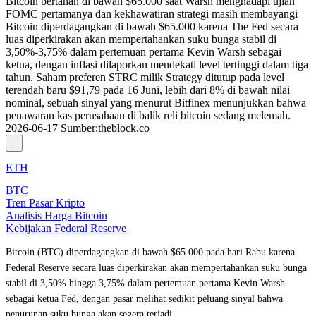
Bitcoin bertahan di bawah $65.000 saat Warsh menghadapi ujian
FOMC pertamanya dan kekhawatiran strategi masih membayangi
Bitcoin diperdagangkan di bawah $65.000 karena The Fed secara
luas diperkirakan akan mempertahankan suku bunga stabil di
3,50%-3,75% dalam pertemuan pertama Kevin Warsh sebagai
ketua, dengan inflasi dilaporkan mendekati level tertinggi dalam tiga
tahun. Saham preferen STRC milik Strategy ditutup pada level
terendah baru $91,79 pada 16 Juni, lebih dari 8% di bawah nilai
nominal, sebuah sinyal yang menurut Bitfinex menunjukkan bahwa
penawaran kas perusahaan di balik reli bitcoin sedang melemah.
2026-06-17
Sumber
:
theblock.co
ETH
BTC
Tren Pasar Kripto
Analisis Harga Bitcoin
Kebijakan Federal Reserve
Bitcoin (BTC) diperdagangkan di bawah $65.000 pada hari Rabu karena
Federal Reserve secara luas diperkirakan akan mempertahankan suku bunga
stabil di 3,50% hingga 3,75% dalam pertemuan pertama Kevin Warsh
sebagai ketua Fed, dengan pasar melihat sedikit peluang sinyal bahwa
penurunan suku bunga akan segera terjadi.