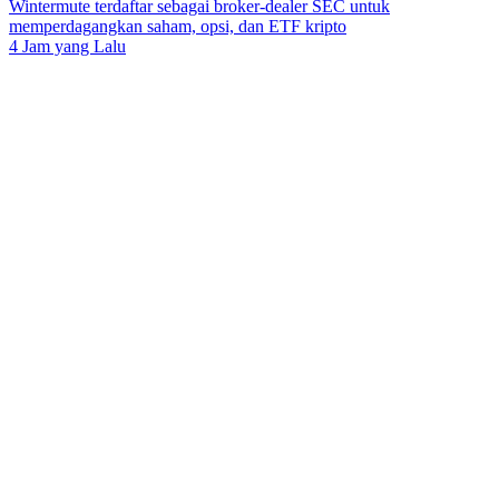
Wintermute terdaftar sebagai broker-dealer SEC untuk
memperdagangkan saham, opsi, dan ETF kripto
4 Jam yang Lalu