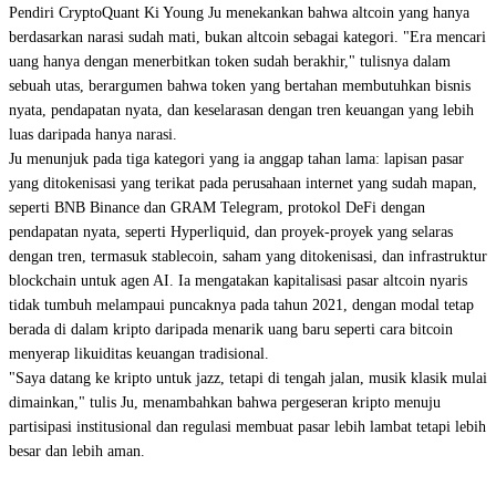
Pendiri CryptoQuant Ki Young Ju menekankan bahwa altcoin yang hanya
berdasarkan narasi sudah mati, bukan altcoin sebagai kategori. "Era mencari
uang hanya dengan menerbitkan token sudah berakhir," tulisnya dalam
sebuah utas, berargumen bahwa token yang bertahan membutuhkan bisnis
nyata, pendapatan nyata, dan keselarasan dengan tren keuangan yang lebih
luas daripada hanya narasi.
Ju menunjuk pada tiga kategori yang ia anggap tahan lama: lapisan pasar
yang ditokenisasi yang terikat pada perusahaan internet yang sudah mapan,
seperti BNB Binance dan GRAM Telegram, protokol DeFi dengan
pendapatan nyata, seperti Hyperliquid, dan proyek-proyek yang selaras
dengan tren, termasuk stablecoin, saham yang ditokenisasi, dan infrastruktur
blockchain untuk agen AI. Ia mengatakan kapitalisasi pasar altcoin nyaris
tidak tumbuh melampaui puncaknya pada tahun 2021, dengan modal tetap
berada di dalam kripto daripada menarik uang baru seperti cara bitcoin
menyerap likuiditas keuangan tradisional.
"Saya datang ke kripto untuk jazz, tetapi di tengah jalan, musik klasik mulai
dimainkan," tulis Ju, menambahkan bahwa pergeseran kripto menuju
partisipasi institusional dan regulasi membuat pasar lebih lambat tetapi lebih
besar dan lebih aman.