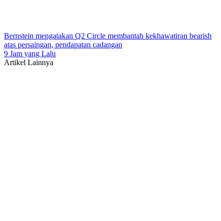
Bernstein mengatakan Q2 Circle membantah kekhawatiran bearish
atas persaingan, pendapatan cadangan
9 Jam yang Lalu
Artikel Lainnya