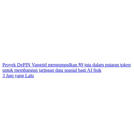
Proyek DePIN Vangrid mengumpulkan $9 juta dalam putaran token
untuk membangun jaringan data spasial bagi AI fisik
3 Jam yang Lalu