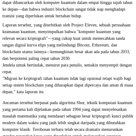
dapat dihancurkan oleh komputer kuantum dalam empat hingga tujuh tahun
ke depan—dan bahwa industri blockchain sangat tidak siap menghadapi
transisi yang diperlukan untuk bertahan hidup.
Laporan
tersebut, yang diterbitkan oleh Project Eleven, sebuah perusahaan
keamanan kuantum, menyimpulkan bahwa "komputer kuantum yang
relevan secara kriptografi"—yang cukup kuat untuk memecahkan tanda
tangan digital kurva elips yang melindungi
Bitcoin
,
Ethereum
, dan
blockchain utama lainnya—kemungkinan besar akan ada pada tahun 2033,
dan berpotensi paling cepat tahun 2030.
Jendela untuk bertindak, menurut para penulis, semakin menyempit dengan
cepat.
"Migrasi ke kriptografi tahan kuantum tidak lagi opsional tetapi wajib bagi
setiap sistem blockchain yang diharapkan dapat dipercaya dan aman di masa
depan," kata laporan itu.
Ancaman tersebut berpusat pada algoritma Shor, teknik komputasi kuantum
yang pertama kali dijelaskan pada tahun 1994 yang dapat menyelesaikan
masalah matematika yang mendasari sebagian besar kriptografi kunci publik
modern dalam waktu yang jauh lebih singkat daripada yang dibutuhkan
komputer klasik. Terobosan terbaru telah secara dramatis menurunkan