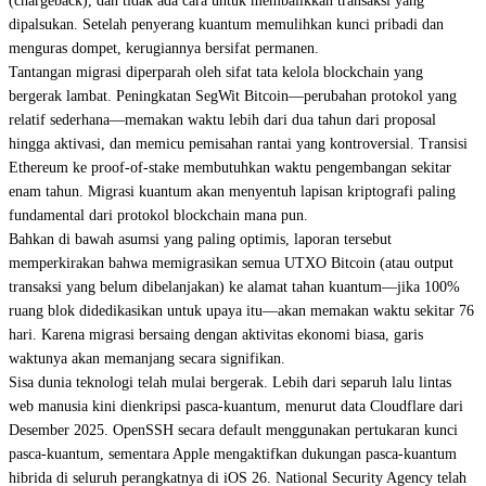
(chargeback), dan tidak ada cara untuk membalikkan transaksi yang
dipalsukan. Setelah penyerang kuantum memulihkan kunci pribadi dan
menguras dompet, kerugiannya bersifat permanen.
Tantangan migrasi diperparah oleh sifat tata kelola blockchain yang
bergerak lambat. Peningkatan SegWit Bitcoin—perubahan protokol yang
relatif sederhana—memakan waktu lebih dari dua tahun dari proposal
hingga aktivasi, dan memicu pemisahan rantai yang kontroversial. Transisi
Ethereum ke proof-of-stake membutuhkan waktu pengembangan sekitar
enam tahun. Migrasi kuantum akan menyentuh lapisan kriptografi paling
fundamental dari protokol blockchain mana pun.
Bahkan di bawah asumsi yang paling optimis, laporan tersebut
memperkirakan bahwa memigrasikan semua UTXO Bitcoin (atau output
transaksi yang belum dibelanjakan) ke alamat tahan kuantum—jika 100%
ruang blok didedikasikan untuk upaya itu—akan memakan waktu sekitar 76
hari. Karena migrasi bersaing dengan aktivitas ekonomi biasa, garis
waktunya akan memanjang secara signifikan.
Sisa dunia teknologi telah mulai bergerak. Lebih dari separuh lalu lintas
web manusia kini dienkripsi pasca-kuantum, menurut data Cloudflare dari
Desember 2025. OpenSSH secara default menggunakan pertukaran kunci
pasca-kuantum, sementara Apple mengaktifkan dukungan pasca-kuantum
hibrida di seluruh perangkatnya di iOS 26. National Security Agency telah