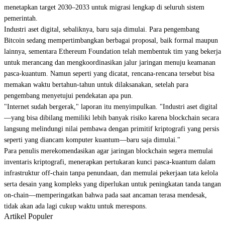
menetapkan target 2030–2033 untuk migrasi lengkap di seluruh sistem
pemerintah.
Industri aset digital, sebaliknya, baru saja dimulai. Para pengembang
Bitcoin sedang mempertimbangkan
berbagai proposal
, baik formal maupun
lainnya, sementara Ethereum Foundation telah membentuk tim yang bekerja
untuk merancang dan mengkoordinasikan jalur jaringan menuju keamanan
pasca-kuantum. Namun seperti yang dicatat, rencana-rencana tersebut bisa
memakan waktu bertahun-tahun untuk dilaksanakan, setelah para
pengembang menyetujui pendekatan apa pun.
"Internet sudah bergerak," laporan itu menyimpulkan. "Industri aset digital
—yang bisa dibilang memiliki lebih banyak risiko karena blockchain secara
langsung melindungi nilai pembawa dengan primitif kriptografi yang persis
seperti yang diancam komputer kuantum—baru saja dimulai."
Para penulis merekomendasikan agar jaringan blockchain segera memulai
inventaris kriptografi, menerapkan pertukaran kunci pasca-kuantum dalam
infrastruktur off-chain tanpa penundaan, dan memulai pekerjaan tata kelola
serta desain yang kompleks yang diperlukan untuk peningkatan tanda tangan
on-chain—memperingatkan bahwa pada saat ancaman terasa mendesak,
tidak akan ada lagi cukup waktu untuk merespons.
Artikel Populer