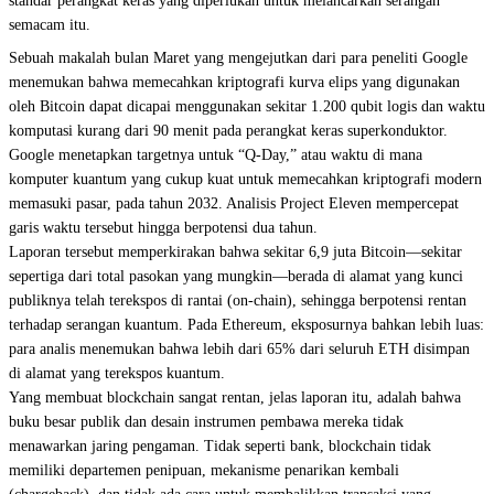
standar perangkat keras yang diperlukan untuk melancarkan serangan
semacam itu.
Sebuah
makalah bulan Maret yang mengejutkan
dari para peneliti Google
menemukan bahwa memecahkan kriptografi kurva elips yang digunakan
oleh Bitcoin dapat dicapai menggunakan sekitar 1.200 qubit logis dan waktu
komputasi kurang dari 90 menit pada perangkat keras superkonduktor.
Google menetapkan targetnya untuk “
Q-Day
,” atau waktu di mana
komputer kuantum yang cukup kuat untuk memecahkan kriptografi modern
memasuki pasar, pada tahun 2032. Analisis Project Eleven mempercepat
garis waktu tersebut hingga berpotensi dua tahun.
Laporan tersebut memperkirakan bahwa sekitar 6,9 juta Bitcoin—sekitar
sepertiga dari total pasokan yang mungkin—berada di alamat yang kunci
publiknya telah terekspos di rantai (on-chain), sehingga berpotensi rentan
terhadap serangan kuantum. Pada Ethereum, eksposurnya bahkan lebih luas:
para analis menemukan bahwa lebih dari 65% dari seluruh ETH disimpan
di alamat yang terekspos kuantum.
Yang membuat blockchain sangat rentan, jelas laporan itu, adalah bahwa
buku besar publik dan desain instrumen pembawa mereka tidak
menawarkan jaring pengaman. Tidak seperti bank, blockchain tidak
memiliki departemen penipuan, mekanisme penarikan kembali