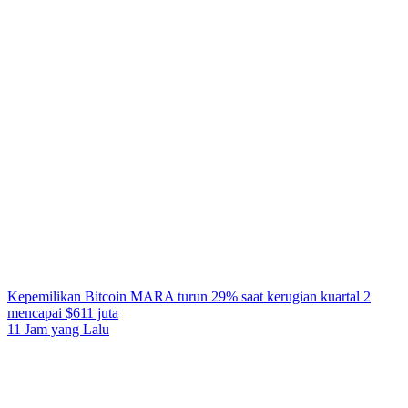
Kepemilikan Bitcoin MARA turun 29% saat kerugian kuartal 2
mencapai $611 juta
11 Jam yang Lalu