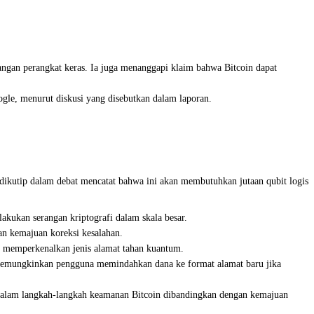
ngan perangkat keras. Ia juga menanggapi klaim bahwa Bitcoin dapat
gle, menurut diskusi yang disebutkan dalam laporan.
dikutip dalam debat mencatat bahwa ini akan membutuhkan jutaan qubit logis
kukan serangan kriptografi dalam skala besar.
an kemajuan koreksi kesalahan.
t memperkenalkan jenis alamat tahan kuantum.
k memungkinkan pengguna memindahkan dana ke format alamat baru jika
 dalam langkah-langkah keamanan Bitcoin dibandingkan dengan kemajuan