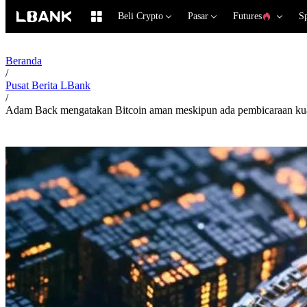
Beli Crypto
Pasar
Futures
S
Beranda
/
Pusat Berita LBank
/
Adam Back mengatakan Bitcoin aman meskipun ada pembicaraan k