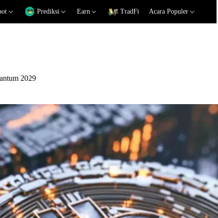
pot
Prediksi
Earn
TradFi
Acara Populer
uantum 2029