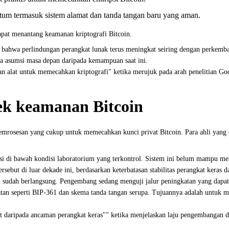
um termasuk sistem alamat dan tanda tangan baru yang aman.
at menantang keamanan kriptografi Bitcoin.
bahwa perlindungan perangkat lunak terus meningkat seiring dengan perkemba
da asumsi masa depan daripada kemampuan saat ini.
 alat untuk memecahkan kriptografi" ketika merujuk pada arah penelitian Goo
k keamanan Bitcoin
mrosesan yang cukup untuk memecahkan kunci privat Bitcoin. Para ahli yang 
i di bawah kondisi laboratorium yang terkontrol. Sistem ini belum mampu mela
ut di luar dekade ini, berdasarkan keterbatasan stabilitas perangkat keras d
oin sudah berlangsung. Pengembang sedang menguji jalur peningkatan yang dapa
gkatan seperti BIP-361 dan skema tanda tangan serupa. Tujuannya adalah untu
t daripada ancaman perangkat keras"" ketika menjelaskan laju pengembangan