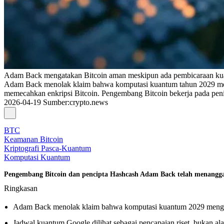
Adam Back mengatakan Bitcoin aman meskipun ada pembicaraan k
Adam Back menolak klaim bahwa komputasi kuantum tahun 2029 menga
memecahkan enkripsi Bitcoin. Pengembang Bitcoin bekerja pada peni
2026-04-19
Sumber
:
crypto.news
BTC
Keamanan Bitcoin
Kriptografi Pasca-Kuantum
Komputasi Kuantum
Pengembang Bitcoin dan pencipta Hashcash Adam Back telah menangg
Ringkasan
Adam Back menolak klaim bahwa komputasi kuantum 2029 mengan
Jadwal kuantum Google dilihat sebagai pencapaian riset, bukan ala