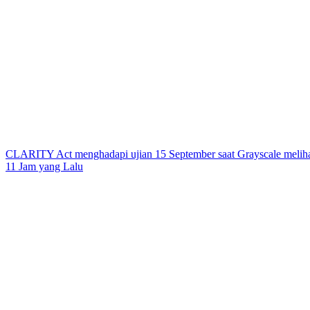
CLARITY Act menghadapi ujian 15 September saat Grayscale meliha
11 Jam yang Lalu