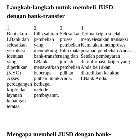
Langkah-langkah untuk membeli JUSD
dengan bank-transfer
1
2
3
4
Buat akun
Pilih saluran
Selesaikan
Terima kripto setelah
LBank dan
pembelian
proses
menyelesaikan transaksi
selesaikan
yang
pembelian
Kami akan memproses
verifikasi
mendukung
Pilih mata
pesanan pembelian Anda.
identitas
bank-transfer
uang dan
Setelah pembayaran
yang
LBank
jumlah
dikonfirmasi, kripto yang
diperlukan
menawarkan
pembelian
Anda beli akan
(KYC)
beberapa
pilihan
dikreditkan ke akun
Akses
pilihan untuk
Anda.
LBank Anda.
perdagangan
berbagai
kripto dan
metode
layanan
pembayaran.
keuangan
teratas.
Mengapa membeli JUSD dengan bank-