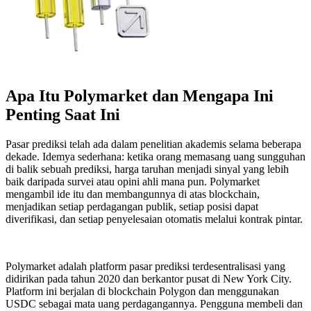
Apa Itu Polymarket dan Mengapa Ini
Penting Saat Ini
Pasar prediksi telah ada dalam penelitian akademis selama beberapa
dekade. Idemya sederhana: ketika orang memasang uang sungguhan
di balik sebuah prediksi, harga taruhan menjadi sinyal yang lebih
baik daripada survei atau opini ahli mana pun. Polymarket
mengambil ide itu dan membangunnya di atas blockchain,
menjadikan setiap perdagangan publik, setiap posisi dapat
diverifikasi, dan setiap penyelesaian otomatis melalui kontrak pintar.
Polymarket adalah platform pasar prediksi terdesentralisasi yang
didirikan pada tahun 2020 dan berkantor pusat di New York City.
Platform ini berjalan di blockchain Polygon dan menggunakan
USDC sebagai mata uang perdagangannya. Pengguna membeli dan