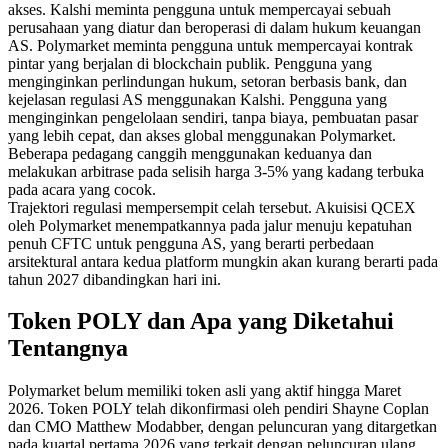
akses. Kalshi meminta pengguna untuk mempercayai sebuah
perusahaan yang diatur dan beroperasi di dalam hukum keuangan
AS. Polymarket meminta pengguna untuk mempercayai kontrak
pintar yang berjalan di blockchain publik. Pengguna yang
menginginkan perlindungan hukum, setoran berbasis bank, dan
kejelasan regulasi AS menggunakan Kalshi. Pengguna yang
menginginkan pengelolaan sendiri, tanpa biaya, pembuatan pasar
yang lebih cepat, dan akses global menggunakan Polymarket.
Beberapa pedagang canggih menggunakan keduanya dan
melakukan arbitrase pada selisih harga 3-5% yang kadang terbuka
pada acara yang cocok.
Trajektori regulasi mempersempit celah tersebut. Akuisisi QCEX
oleh Polymarket menempatkannya pada jalur menuju kepatuhan
penuh CFTC untuk pengguna AS, yang berarti perbedaan
arsitektural antara kedua platform mungkin akan kurang berarti pada
tahun 2027 dibandingkan hari ini.
Token POLY dan Apa yang Diketahui
Tentangnya
Polymarket belum memiliki token asli yang aktif hingga Maret
2026. Token POLY telah dikonfirmasi oleh pendiri Shayne Coplan
dan CMO Matthew Modabber, dengan peluncuran yang ditargetkan
pada kuartal pertama 2026 yang terkait dengan peluncuran ulang