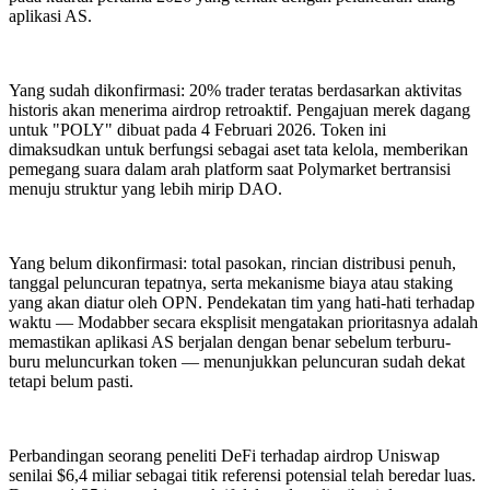
aplikasi AS.
Yang sudah dikonfirmasi: 20% trader teratas berdasarkan aktivitas
historis akan menerima airdrop retroaktif. Pengajuan merek dagang
untuk "POLY" dibuat pada 4 Februari 2026. Token ini
dimaksudkan untuk berfungsi sebagai aset tata kelola, memberikan
pemegang suara dalam arah platform saat Polymarket bertransisi
menuju struktur yang lebih mirip DAO.
Yang belum dikonfirmasi: total pasokan, rincian distribusi penuh,
tanggal peluncuran tepatnya, serta mekanisme biaya atau staking
yang akan diatur oleh OPN. Pendekatan tim yang hati-hati terhadap
waktu — Modabber secara eksplisit mengatakan prioritasnya adalah
memastikan aplikasi AS berjalan dengan benar sebelum terburu-
buru meluncurkan token — menunjukkan peluncuran sudah dekat
tetapi belum pasti.
Perbandingan seorang peneliti DeFi terhadap airdrop Uniswap
senilai $6,4 miliar sebagai titik referensi potensial telah beredar luas.