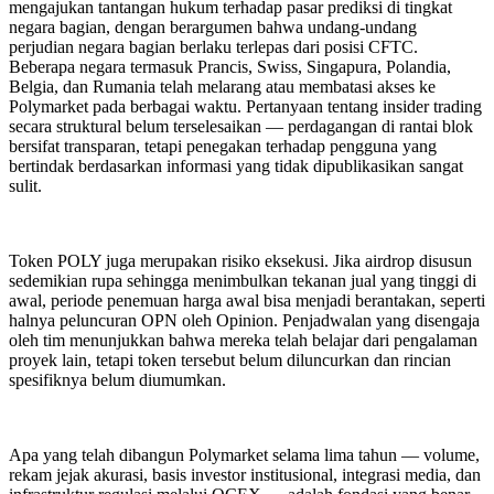
mengajukan tantangan hukum terhadap pasar prediksi di tingkat
negara bagian, dengan berargumen bahwa undang-undang
perjudian negara bagian berlaku terlepas dari posisi CFTC.
Beberapa negara termasuk Prancis, Swiss, Singapura, Polandia,
Belgia, dan Rumania telah melarang atau membatasi akses ke
Polymarket pada berbagai waktu. Pertanyaan tentang insider trading
secara struktural belum terselesaikan — perdagangan di rantai blok
bersifat transparan, tetapi penegakan terhadap pengguna yang
bertindak berdasarkan informasi yang tidak dipublikasikan sangat
sulit.
Token POLY juga merupakan risiko eksekusi. Jika airdrop disusun
sedemikian rupa sehingga menimbulkan tekanan jual yang tinggi di
awal, periode penemuan harga awal bisa menjadi berantakan, seperti
halnya peluncuran OPN oleh Opinion. Penjadwalan yang disengaja
oleh tim menunjukkan bahwa mereka telah belajar dari pengalaman
proyek lain, tetapi token tersebut belum diluncurkan dan rincian
spesifiknya belum diumumkan.
Apa yang telah dibangun Polymarket selama lima tahun — volume,
rekam jejak akurasi, basis investor institusional, integrasi media, dan