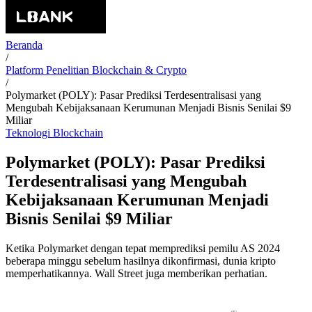
Beranda
/
Platform Penelitian Blockchain & Crypto
/
Polymarket (POLY): Pasar Prediksi Terdesentralisasi yang
Mengubah Kebijaksanaan Kerumunan Menjadi Bisnis Senilai $9
Miliar
Teknologi Blockchain
Polymarket (POLY): Pasar Prediksi
Terdesentralisasi yang Mengubah
Kebijaksanaan Kerumunan Menjadi
Bisnis Senilai $9 Miliar
Ketika Polymarket dengan tepat memprediksi pemilu AS 2024
beberapa minggu sebelum hasilnya dikonfirmasi, dunia kripto
memperhatikannya. Wall Street juga memberikan perhatian.