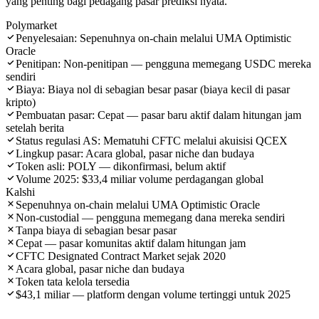
yang penting bagi pedagang pasar prediksi nyata.
Polymarket
Penyelesaian: Sepenuhnya on-chain melalui UMA Optimistic
Oracle
Penitipan: Non-penitipan — pengguna memegang USDC mereka
sendiri
Biaya: Biaya nol di sebagian besar pasar (biaya kecil di pasar
kripto)
Pembuatan pasar: Cepat — pasar baru aktif dalam hitungan jam
setelah berita
Status regulasi AS: Mematuhi CFTC melalui akuisisi QCEX
Lingkup pasar: Acara global, pasar niche dan budaya
Token asli: POLY — dikonfirmasi, belum aktif
Volume 2025: $33,4 miliar volume perdagangan global
Kalshi
Sepenuhnya on-chain melalui UMA Optimistic Oracle
Non-custodial — pengguna memegang dana mereka sendiri
Tanpa biaya di sebagian besar pasar
Cepat — pasar komunitas aktif dalam hitungan jam
CFTC Designated Contract Market sejak 2020
Acara global, pasar niche dan budaya
Token tata kelola tersedia
$43,1 miliar — platform dengan volume tertinggi untuk 2025