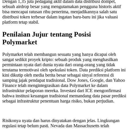
Dengan 1,35 juta pedagang aktif dalam data distribusi dompet,
sebuah airdrop besar yang mengutamakan pengguna historis aktif
bisa mencapai ratusan ribu penerima, menjadikannya salah satu
distribusi token terbesar dalam ingatan baru-baru ini jika valuasi
platform tetap stabil.
Penilaian Jujur tentang Posisi
Polymarket
Polymarket telah membangun sesuatu yang hanya dicapai oleh
sangat sedikit proyek kripto: sebuah produk yang menghasilkan
permintaan nyata dari dunia nyata dari orang-orang yang tidak
terutama termotivasi oleh spekulasi token. Data prediksi platform ini
kini dikutip oleh media berita besar sebagai sinyal referensi di
samping jajak pendapat tradisional. Dow Jones, Google, dan Yahoo
Finance telah mengintegrasikan data Polymarket ke dalam
infrastruktur pelaporan mereka. Investasi dari ICE mengonfirmasi
bahwa institusi keuangan tradisional memandang data pasar prediksi
sebagai infrastruktur penentuan harga risiko, bukan perjudian.
Risikonya nyata dan harus dinyatakan dengan jelas. Lingkungan
regulasi tetap belum pasti. Nevada dan Massachusetts telah