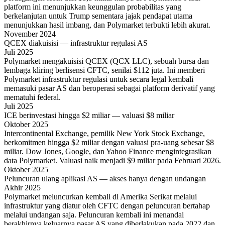
platform ini menunjukkan keunggulan probabilitas yang
berkelanjutan untuk Trump sementara jajak pendapat utama
menunjukkan hasil imbang, dan Polymarket terbukti lebih akurat.
November 2024
QCEX diakuisisi — infrastruktur regulasi AS
Juli 2025
Polymarket mengakuisisi QCEX (QCX LLC), sebuah bursa dan
lembaga kliring berlisensi CFTC, senilai $112 juta. Ini memberi
Polymarket infrastruktur regulasi untuk secara legal kembali
memasuki pasar AS dan beroperasi sebagai platform derivatif yang
mematuhi federal.
Juli 2025
ICE berinvestasi hingga $2 miliar — valuasi $8 miliar
Oktober 2025
Intercontinental Exchange, pemilik New York Stock Exchange,
berkomitmen hingga $2 miliar dengan valuasi pra-uang sebesar $8
miliar. Dow Jones, Google, dan Yahoo Finance mengintegrasikan
data Polymarket. Valuasi naik menjadi $9 miliar pada Februari 2026.
Oktober 2025
Peluncuran ulang aplikasi AS — akses hanya dengan undangan
Akhir 2025
Polymarket meluncurkan kembali di Amerika Serikat melalui
infrastruktur yang diatur oleh CFTC dengan peluncuran bertahap
melalui undangan saja. Peluncuran kembali ini menandai
berakhirnya keluarnya pasar AS yang diberlakukan pada 2022 dan