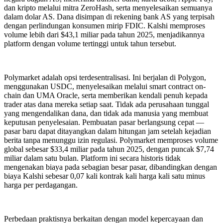
dan kripto melalui mitra ZeroHash, serta menyelesaikan semuanya
dalam dolar AS. Dana disimpan di rekening bank AS yang terpisah
dengan perlindungan konsumen mirip FDIC. Kalshi memproses
volume lebih dari $43,1 miliar pada tahun 2025, menjadikannya
platform dengan volume tertinggi untuk tahun tersebut.
Polymarket adalah opsi terdesentralisasi. Ini berjalan di Polygon,
menggunakan USDC, menyelesaikan melalui smart contract on-
chain dan UMA Oracle, serta memberikan kendali penuh kepada
trader atas dana mereka setiap saat. Tidak ada perusahaan tunggal
yang mengendalikan dana, dan tidak ada manusia yang membuat
keputusan penyelesaian. Pembuatan pasar berlangsung cepat —
pasar baru dapat ditayangkan dalam hitungan jam setelah kejadian
berita tanpa menunggu izin regulasi. Polymarket memproses volume
global sebesar $33,4 miliar pada tahun 2025, dengan puncak $7,74
miliar dalam satu bulan. Platform ini secara historis tidak
mengenakan biaya pada sebagian besar pasar, dibandingkan dengan
biaya Kalshi sebesar 0,07 kali kontrak kali harga kali satu minus
harga per perdagangan.
Perbedaan praktisnya berkaitan dengan model kepercayaan dan