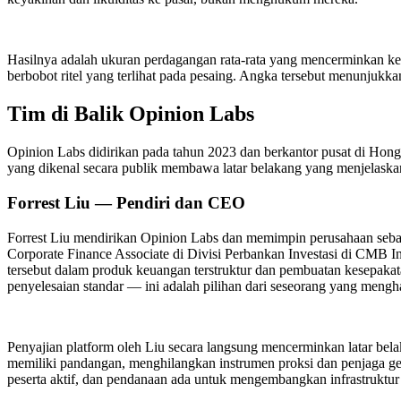
Hasilnya adalah ukuran perdagangan rata-rata yang mencerminkan keran
berbobot ritel yang terlihat pada pesaing. Angka tersebut menunjuk
Tim di Balik Opinion Labs
Opinion Labs didirikan pada tahun 2023 dan berkantor pusat di Hong K
yang dikenal secara publik membawa latar belakang yang menjelaskan
Forrest Liu — Pendiri dan CEO
Forrest Liu mendirikan Opinion Labs dan memimpin perusahaan sebag
Corporate Finance Associate di Divisi Perbankan Investasi di CMB Int
tersebut dalam produk keuangan terstruktur dan pembuatan kesepaka
penyelesaian standar — ini adalah pilihan dari seseorang yang mengh
Penyajian platform oleh Liu secara langsung mencerminkan latar bel
memiliki pandangan, menghilangkan instrumen proksi dan penjaga ger
peserta aktif, dan pendanaan ada untuk mengembangkan infrastruktur i