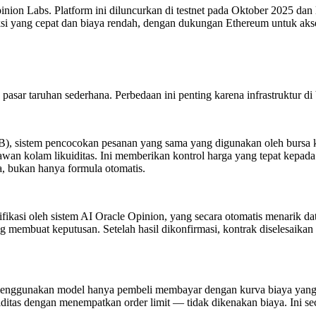
pinion Labs. Platform ini diluncurkan di testnet pada Oktober 2025 d
ksi yang cepat dan biaya rendah, dengan dukungan Ethereum untuk akse
pasar taruhan sederhana. Perbedaan ini penting karena infrastruktur d
), sistem pencocokan pesanan yang sama yang digunakan oleh bursa k
wan kolam likuiditas. Ini memberikan kontrol harga yang tepat kepad
a, bukan hanya formula otomatis.
fikasi oleh sistem AI Oracle Opinion, yang secara otomatis menarik data
ang membuat keputusan. Setelah hasil dikonfirmasi, kontrak diselesaik
 menggunakan model hanya pembeli membayar dengan kurva biaya yang di
kuiditas dengan menempatkan order limit — tidak dikenakan biaya. In