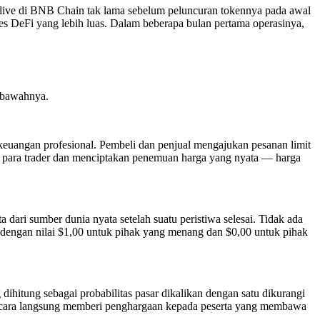
an live di BNB Chain tak lama sebelum peluncuran tokennya pada awal
s DeFi yang lebih luas. Dalam beberapa bulan pertama operasinya,
i bawahnya.
euangan profesional. Pembeli dan penjual mengajukan pesanan limit
a para trader dan menciptakan penemuan harga yang nyata — harga
 dari sumber dunia nyata setelah suatu peristiwa selesai. Tidak ada
an dengan nilai $1,00 untuk pihak yang menang dan $0,00 untuk pihak
hitung sebagai probabilitas pasar dikalikan dengan satu dikurangi
i secara langsung memberi penghargaan kepada peserta yang membawa