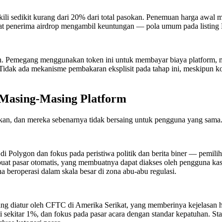
kili sedikit kurang dari 20% dari total pasokan. Penemuan harga awal 
saat penerima airdrop mengambil keuntungan — pola umum pada listing
nion. Pemegang menggunakan token ini untuk membayar biaya platform,
. Tidak ada mekanisme pembakaran eksplisit pada tahap ini, meskipun 
 Masing-Masing Platform
fikan, dan mereka sebenarnya tidak bersaing untuk pengguna yang sama
n di Polygon dan fokus pada peristiwa politik dan berita biner — pemil
t pasar otomatis, yang membuatnya dapat diakses oleh pengguna kasu
eroperasi dalam skala besar di zona abu-abu regulasi.
 yang diatur oleh CFTC di Amerika Serikat, yang memberinya kejelasan h
sekitar 1%, dan fokus pada pasar acara dengan standar kepatuhan. Sta