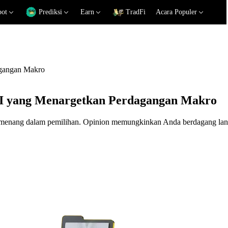
pot
Prediksi
Earn
TradFi
Acara Populer
agangan Makro
 AI yang Menargetkan Perdagangan Makro
 menang dalam pemilihan. Opinion memungkinkan Anda berdagang langsu