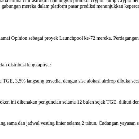
ada taruhan infrastruktur dan tingkat protokol crypto. Jump Crypto ber
n gabungan mereka dalam platform pasar prediksi menunjukkan keperc
mai Opinion sebagai proyek Launchpool ke-72 mereka. Perdagangan s
ian distribusi lengkapnya:
GE, 3,5% langsung tersedia, dengan sisa alokasi airdrop dibuka seca
ken ini dikenakan penguncian selama 12 bulan sejak TGE, diikuti denga
g sama dan jadwal vesting linier selama 2 tahun. Cadangan yayasan s