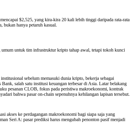
ncapai $2,525, yang kira-kira 20 kali lebih tinggi daripada rata-rata
a, bukan hanya petaruh kasual.
umum untuk tim infrastruktur kripto tahap awal, tetapi tokoh kunci
stitusional sebelum memasuki dunia kripto, bekerja sebagai
ank, salah satu institusi keuangan terbesar di Asia. Latar belakang
. Buku pesanan CLOB, fokus pada peristiwa makroekonomi, kontrak
nyadari bahwa pasar on-chain sepenuhnya kehilangan lapisan tersebut.
sasi akses ke perdagangan makroekonomi bagi siapa saja yang
man Seri A: pasar prediksi harus mengubah penonton pasif menjadi