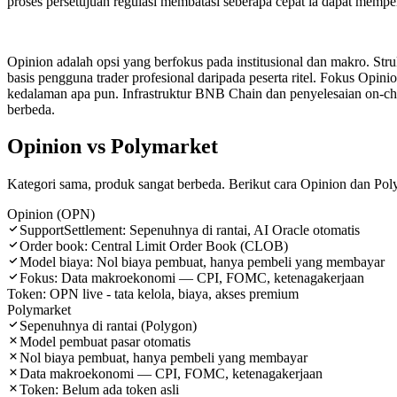
proses persetujuan regulasi membatasi seberapa cepat ia dapat memper
Opinion adalah opsi yang berfokus pada institusional dan makro. St
basis pengguna trader profesional daripada peserta ritel. Fokus Op
kedalaman apa pun. Infrastruktur BNB Chain dan penyelesaian on-ch
berbeda.
Opinion vs Polymarket
Kategori sama, produk sangat berbeda. Berikut cara Opinion dan Pol
Opinion (OPN)
SupportSettlement: Sepenuhnya di rantai, AI Oracle otomatis
Order book: Central Limit Order Book (CLOB)
Model biaya: Nol biaya pembuat, hanya pembeli yang membayar
Fokus: Data makroekonomi — CPI, FOMC, ketenagakerjaan
Token: OPN live - tata kelola, biaya, akses premium
Polymarket
Sepenuhnya di rantai (Polygon)
Model pembuat pasar otomatis
Nol biaya pembuat, hanya pembeli yang membayar
Data makroekonomi — CPI, FOMC, ketenagakerjaan
Token: Belum ada token asli