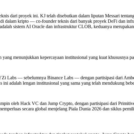
nis dari proyek ini. KJ telah disebutkan dalam liputan Messari tentang 
adi dalam kripto — co-founder teknis dari banyak proyek DeFi dan infras
 adalah sistem AI Oracle dan infrastruktur CLOB, keduanya merupakan 
h yang menunjukkan kepercayaan institusional yang kuat khususnya pad
eh YZi Labs — sebelumnya Binance Labs — dengan partisipasi dari Am
s ini adalah lengan institusional yang sama yang telah mendukung beb
dipimpin oleh Hack VC dan Jump Crypto, dengan partisipasi dari Primi
emperluas secara global menjelang Piala Dunia 2026 dan siklus pemil