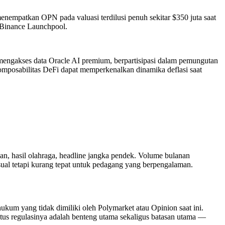
menempatkan OPN pada valuasi terdilusi penuh sekitar $350 juta saat
 Binance Launchpool.
 mengakses data Oracle AI premium, berpartisipasi dalam pemungutan
komposabilitas DeFi dapat memperkenalkan dinamika deflasi saat
.
ihan, hasil olahraga, headline jangka pendek. Volume bulanan
al tetapi kurang tepat untuk pedagang yang berpengalaman.
ukum yang tidak dimiliki oleh Polymarket atau Opinion saat ini.
tus regulasinya adalah benteng utama sekaligus batasan utama —