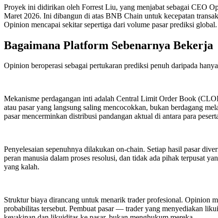
Proyek ini didirikan oleh Forrest Liu, yang menjabat sebagai CEO O
Maret 2026. Ini dibangun di atas BNB Chain untuk kecepatan transa
Opinion mencapai sekitar sepertiga dari volume pasar prediksi global.
Bagaimana Platform Sebenarnya Bekerja
Opinion beroperasi sebagai pertukaran prediksi penuh daripada hanya 
Mekanisme perdagangan inti adalah Central Limit Order Book (CLOB
atau pasar yang langsung saling mencocokkan, bukan berdagang mela
pasar mencerminkan distribusi pandangan aktual di antara para pesert
Penyelesaian sepenuhnya dilakukan on-chain. Setiap hasil pasar diveri
peran manusia dalam proses resolusi, dan tidak ada pihak terpusat y
yang kalah.
Struktur biaya dirancang untuk menarik trader profesional. Opinion
probabilitas tersebut. Pembuat pasar — trader yang menyediakan li
keyakinan dan likuiditas ke pasar, bukan menghukum mereka.