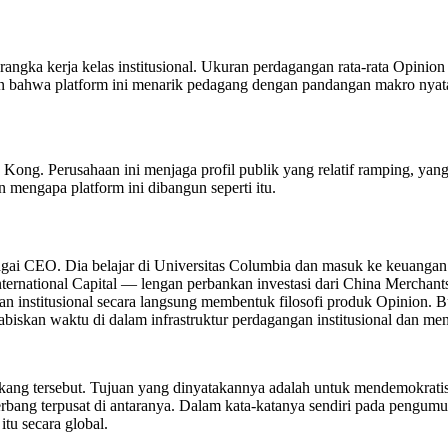
gka kerja kelas institusional. Ukuran perdagangan rata-rata Opinion me
kan bahwa platform ini menarik pedagang dengan pandangan makro nyat
ong. Perusahaan ini menjaga profil publik yang relatif ramping, yang 
 mengapa platform ini dibangun seperti itu.
ai CEO. Dia belajar di Universitas Columbia dan masuk ke keuangan in
ernational Capital — lengan perbankan investasi dari China Merchants B
tan institusional secara langsung membentuk filosofi produk Opinion
abiskan waktu di dalam infrastruktur perdagangan institusional dan me
akang tersebut. Tujuan yang dinyatakannya adalah untuk mendemokrati
bang terpusat di antaranya. Dalam kata-katanya sendiri pada pengumu
tu secara global.