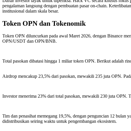
Daftar investor layak untuk diperiksa. Hack VC secara khusus fokus p
pengalaman langsung dengan pembuatan pasar on-chain. Keterlibata
institusional dalam skala besar.
Token OPN dan Tokenomik
Token OPN diluncurkan pada awal Maret 2026, dengan Binance mena
OPN/USDT dan OPN/BNB.
Total pasokan dibatasi hingga 1 miliar token OPN. Berikut adalah rinc
Airdrop mencakup 23,5% dari pasokan, mewakili 235 juta OPN. Pada T
Investor menerima 23% dari total pasokan, mewakili 230 juta OPN. To
Tim dan penasihat memegang 19,5%, dengan penguncian 12 bulan yan
didistribusikan seiring waktu untuk pengembangan ekosistem.