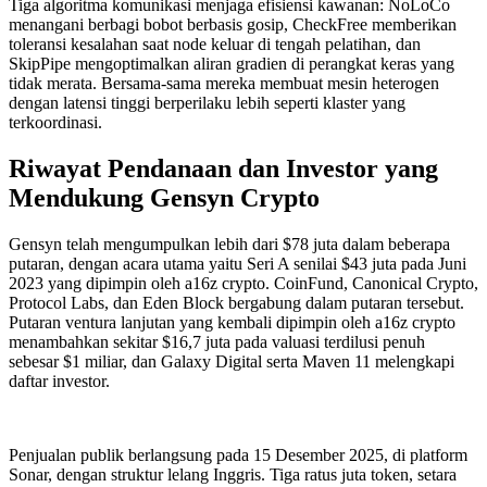
Tiga algoritma komunikasi menjaga efisiensi kawanan: NoLoCo
menangani berbagi bobot berbasis gosip, CheckFree memberikan
toleransi kesalahan saat node keluar di tengah pelatihan, dan
SkipPipe mengoptimalkan aliran gradien di perangkat keras yang
tidak merata. Bersama-sama mereka membuat mesin heterogen
dengan latensi tinggi berperilaku lebih seperti klaster yang
terkoordinasi.
Riwayat Pendanaan dan Investor yang
Mendukung Gensyn Crypto
Gensyn telah mengumpulkan lebih dari $78 juta dalam beberapa
putaran, dengan acara utama yaitu Seri A senilai $43 juta pada Juni
2023 yang dipimpin oleh a16z crypto. CoinFund, Canonical Crypto,
Protocol Labs, dan Eden Block bergabung dalam putaran tersebut.
Putaran ventura lanjutan yang kembali dipimpin oleh a16z crypto
menambahkan sekitar $16,7 juta pada valuasi terdilusi penuh
sebesar $1 miliar, dan Galaxy Digital serta Maven 11 melengkapi
daftar investor.
Penjualan publik berlangsung pada 15 Desember 2025, di platform
Sonar, dengan struktur lelang Inggris. Tiga ratus juta token, setara