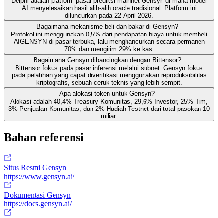
Delphi adalah platform pasar prediksi mainnet Gensyn di mana model
AI menyelesaikan hasil alih-alih oracle tradisional. Platform ini
diluncurkan pada 22 April 2026.
Bagaimana mekanisme beli-dan-bakar di Gensyn?
Protokol ini menggunakan 0,5% dari pendapatan biaya untuk membeli
AIGENSYN di pasar terbuka, lalu menghancurkan secara permanen
70% dan mengirim 29% ke kas.
Bagaimana Gensyn dibandingkan dengan Bittensor?
Bittensor fokus pada pasar inferensi melalui subnet. Gensyn fokus
pada pelatihan yang dapat diverifikasi menggunakan reproduksibilitas
kriptografis, sebuah ceruk teknis yang lebih sempit.
Apa alokasi token untuk Gensyn?
Alokasi adalah 40,4% Treasury Komunitas, 29,6% Investor, 25% Tim,
3% Penjualan Komunitas, dan 2% Hadiah Testnet dari total pasokan 10
miliar.
Bahan referensi
Situs Resmi Gensyn
https://www.gensyn.ai/
Dokumentasi Gensyn
https://docs.gensyn.ai/