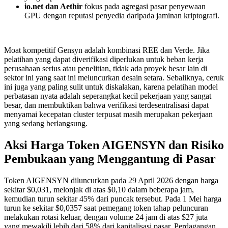
io.net dan Aethir
fokus pada agregasi pasar penyewaan
GPU dengan reputasi penyedia daripada jaminan kriptografi.
Moat kompetitif Gensyn adalah kombinasi REE dan Verde. Jika
pelatihan yang dapat diverifikasi diperlukan untuk beban kerja
perusahaan serius atau penelitian, tidak ada proyek besar lain di
sektor ini yang saat ini meluncurkan desain setara. Sebaliknya, ceruk
ini juga yang paling sulit untuk diskalakan, karena pelatihan model
perbatasan nyata adalah seperangkat kecil pekerjaan yang sangat
besar, dan membuktikan bahwa verifikasi terdesentralisasi dapat
menyamai kecepatan cluster terpusat masih merupakan pekerjaan
yang sedang berlangsung.
Aksi Harga Token AIGENSYN dan Risiko
Pembukaan yang Menggantung di Pasar
Token AIGENSYN diluncurkan pada 29 April 2026 dengan harga
sekitar $0,031, melonjak di atas $0,10 dalam beberapa jam,
kemudian turun sekitar 45% dari puncak tersebut. Pada 1 Mei harga
turun ke sekitar $0,0357 saat pemegang token tahap peluncuran
melakukan rotasi keluar, dengan volume 24 jam di atas $27 juta
yang mewakili lebih dari 58% dari kapitalisasi pasar. Perdagangan