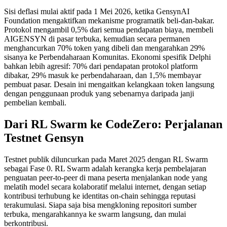
Sisi deflasi mulai aktif pada 1 Mei 2026, ketika GensynAI
Foundation mengaktifkan mekanisme programatik beli-dan-bakar.
Protokol mengambil 0,5% dari semua pendapatan biaya, membeli
AIGENSYN di pasar terbuka, kemudian secara permanen
menghancurkan 70% token yang dibeli dan mengarahkan 29%
sisanya ke Perbendaharaan Komunitas. Ekonomi spesifik Delphi
bahkan lebih agresif: 70% dari pendapatan protokol platform
dibakar, 29% masuk ke perbendaharaan, dan 1,5% membayar
pembuat pasar. Desain ini mengaitkan kelangkaan token langsung
dengan penggunaan produk yang sebenarnya daripada janji
pembelian kembali.
Dari RL Swarm ke CodeZero: Perjalanan
Testnet Gensyn
Testnet publik diluncurkan pada Maret 2025 dengan RL Swarm
sebagai Fase 0. RL Swarm adalah kerangka kerja pembelajaran
penguatan peer-to-peer di mana peserta menjalankan node yang
melatih model secara kolaboratif melalui internet, dengan setiap
kontribusi terhubung ke identitas on-chain sehingga reputasi
terakumulasi. Siapa saja bisa mengkloning repositori sumber
terbuka, mengarahkannya ke swarm langsung, dan mulai
berkontribusi.