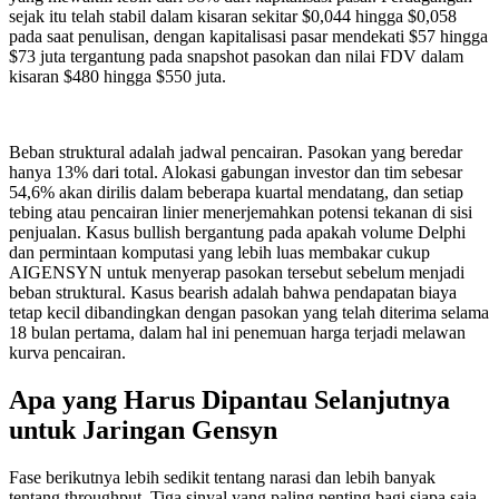
sejak itu telah stabil dalam kisaran sekitar $0,044 hingga $0,058
pada saat penulisan, dengan kapitalisasi pasar mendekati $57 hingga
$73 juta tergantung pada snapshot pasokan dan nilai FDV dalam
kisaran $480 hingga $550 juta.
Beban struktural adalah jadwal pencairan. Pasokan yang beredar
hanya 13% dari total. Alokasi gabungan investor dan tim sebesar
54,6% akan dirilis dalam beberapa kuartal mendatang, dan setiap
tebing atau pencairan linier menerjemahkan potensi tekanan di sisi
penjualan. Kasus bullish bergantung pada apakah volume Delphi
dan permintaan komputasi yang lebih luas membakar cukup
AIGENSYN untuk menyerap pasokan tersebut sebelum menjadi
beban struktural. Kasus bearish adalah bahwa pendapatan biaya
tetap kecil dibandingkan dengan pasokan yang telah diterima selama
18 bulan pertama, dalam hal ini penemuan harga terjadi melawan
kurva pencairan.
Apa yang Harus Dipantau Selanjutnya
untuk Jaringan Gensyn
Fase berikutnya lebih sedikit tentang narasi dan lebih banyak
tentang throughput. Tiga sinyal yang paling penting bagi siapa saja