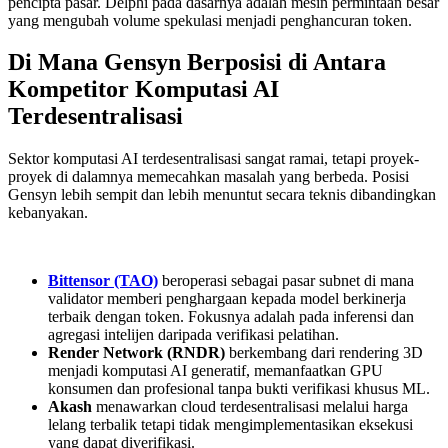
pencipta pasar. Delphi pada dasarnya adalah mesin permintaan besar
yang mengubah volume spekulasi menjadi penghancuran token.
Di Mana Gensyn Berposisi di Antara
Kompetitor Komputasi AI
Terdesentralisasi
Sektor komputasi AI terdesentralisasi sangat ramai, tetapi proyek-
proyek di dalamnya memecahkan masalah yang berbeda. Posisi
Gensyn lebih sempit dan lebih menuntut secara teknis dibandingkan
kebanyakan.
Bittensor (TAO)
beroperasi sebagai pasar subnet di mana
validator memberi penghargaan kepada model berkinerja
terbaik dengan token. Fokusnya adalah pada inferensi dan
agregasi intelijen daripada verifikasi pelatihan.
Render Network (RNDR)
berkembang dari rendering 3D
menjadi komputasi AI generatif, memanfaatkan GPU
konsumen dan profesional tanpa bukti verifikasi khusus ML.
Akash
menawarkan cloud terdesentralisasi melalui harga
lelang terbalik tetapi tidak mengimplementasikan eksekusi
yang dapat diverifikasi.