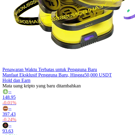
Penawaran Waktu Terbatas untuk Pengguna Baru
Manfaat Eksklusif Pengguna Baru, Hingga
50,000 USDT
Hold dan Earn
Mata uang kripto yang baru ditambahkan
--
148.95
-0.01%
--
397.43
-0.24%
--
93.63