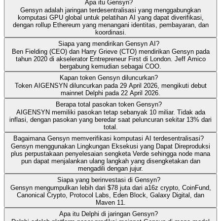
Apa itu Gensyn?
Gensyn adalah jaringan terdesentralisasi yang menggabungkan
komputasi GPU global untuk pelatihan AI yang dapat diverifikasi,
dengan rollup Ethereum yang menangani identitas, pembayaran, dan
koordinasi.
Siapa yang mendirikan Gensyn AI?
Ben Fielding (CEO) dan Harry Grieve (CTO) mendirikan Gensyn pada
tahun 2020 di akselerator Entrepreneur First di London. Jeff Amico
bergabung kemudian sebagai COO.
Kapan token Gensyn diluncurkan?
Token AIGENSYN diluncurkan pada 29 April 2026, mengikuti debut
mainnet Delphi pada 22 April 2026.
Berapa total pasokan token Gensyn?
AIGENSYN memiliki pasokan tetap sebanyak 10 miliar. Tidak ada
inflasi, dengan pasokan yang beredar saat peluncuran sekitar 13% dari
total.
Bagaimana Gensyn memverifikasi komputasi AI terdesentralisasi?
Gensyn menggunakan Lingkungan Eksekusi yang Dapat Direproduksi
plus perpustakaan penyelesaian sengketa Verde sehingga node mana
pun dapat menjalankan ulang langkah yang disengketakan dan
mengadili dengan jujur.
Siapa yang berinvestasi di Gensyn?
Gensyn mengumpulkan lebih dari $78 juta dari a16z crypto, CoinFund,
Canonical Crypto, Protocol Labs, Eden Block, Galaxy Digital, dan
Maven 11.
Apa itu Delphi di jaringan Gensyn?