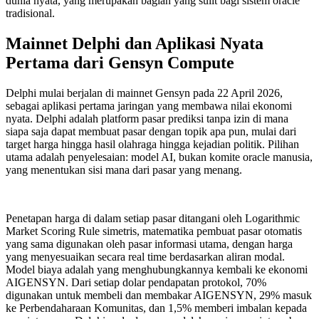
dunia nyata, yang merupakan bagian yang sulit bagi sistem oracle
tradisional.
Mainnet Delphi dan Aplikasi Nyata
Pertama dari Gensyn Compute
Delphi mulai berjalan di mainnet Gensyn pada 22 April 2026,
sebagai aplikasi pertama jaringan yang membawa nilai ekonomi
nyata. Delphi adalah platform pasar prediksi tanpa izin di mana
siapa saja dapat membuat pasar dengan topik apa pun, mulai dari
target harga hingga hasil olahraga hingga kejadian politik. Pilihan
utama adalah penyelesaian: model AI, bukan komite oracle manusia,
yang menentukan sisi mana dari pasar yang menang.
Penetapan harga di dalam setiap pasar ditangani oleh Logarithmic
Market Scoring Rule simetris, matematika pembuat pasar otomatis
yang sama digunakan oleh pasar informasi utama, dengan harga
yang menyesuaikan secara real time berdasarkan aliran modal.
Model biaya adalah yang menghubungkannya kembali ke ekonomi
AIGENSYN. Dari setiap dolar pendapatan protokol, 70%
digunakan untuk membeli dan membakar AIGENSYN, 29% masuk
ke Perbendaharaan Komunitas, dan 1,5% memberi imbalan kepada