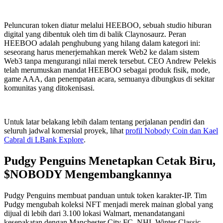
Peluncuran token diatur melalui HEEBOO, sebuah studio hiburan
digital yang dibentuk oleh tim di balik Claynosaurz. Peran
HEEBOO adalah penghubung yang hilang dalam kategori ini:
seseorang harus menerjemahkan merek Web2 ke dalam sistem
Web3 tanpa mengurangi nilai merek tersebut. CEO Andrew Pelekis
telah merumuskan mandat HEEBOO sebagai produk fisik, mode,
game AAA, dan penempatan acara, semuanya dibungkus di sekitar
komunitas yang ditokenisasi.
Untuk latar belakang lebih dalam tentang perjalanan pendiri dan
seluruh jadwal komersial proyek, lihat
profil Nobody Coin dan Kael
Cabral di LBank Explore
.
Pudgy Penguins Menetapkan Cetak Biru,
$NOBODY Mengembangkannya
Pudgy Penguins membuat panduan untuk token karakter-IP. Tim
Pudgy mengubah koleksi NFT menjadi merek mainan global yang
dijual di lebih dari 3.100 lokasi Walmart, menandatangani
kesepakatan dengan Manchester City FC, NHL Winter Classic,