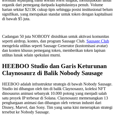
terendah sepanjang masa setelah retest singkat, menunjukkan lantai
organik dari pemegang daripada kapitulasinya penuh. Volume
harian sekitar $213K cukup tipis sehingga posisi institusional belum
signifikan, yang merupakan standar untuk token dengan kapitalisasi
di bawah $5 juta.
Cadangan 50 juta NOBODY disisihkan untuk aktivasi komunitas
seperti airdrop, kontes, dan program Sausage Club.
Sausage Club
mengelola utilitas seperti Sausage Generator (kustomisasi avatar)
dan konten khusus pemegang token, memberikan token lapisan
utilitas lunak selain spekulasi murni.
HEEBOO Studio dan Garis Keturunan
Claynosaurz di Balik Nobody Sausage
HEEBOO adalah infrastruktur strategis di bawah Nobody Sausage.
Studio ini dibangun oleh tim di balik Claynosaurz, koleksi NFT
dinosaurus animasi sebanyak 10.000 potong yang menjadi salah
satu proyek IP terbesar di Solana. Claynosaurz memenangkan 13
penghargaan animasi dan dibangun oleh veteran industri dari
Disney, Marvel, dan Sony. Tim yang sama kini menerapkan strategi
tersebut ke Nobody Sausage.