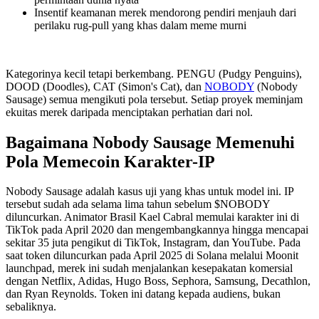
Insentif keamanan merek mendorong pendiri menjauh dari
perilaku rug-pull yang khas dalam meme murni
Kategorinya kecil tetapi berkembang. PENGU (Pudgy Penguins),
DOOD (Doodles), CAT (Simon's Cat), dan
NOBODY
(Nobody
Sausage) semua mengikuti pola tersebut. Setiap proyek meminjam
ekuitas merek daripada menciptakan perhatian dari nol.
Bagaimana Nobody Sausage Memenuhi
Pola Memecoin Karakter-IP
Nobody Sausage adalah kasus uji yang khas untuk model ini. IP
tersebut sudah ada selama lima tahun sebelum $NOBODY
diluncurkan. Animator Brasil Kael Cabral memulai karakter ini di
TikTok pada April 2020 dan mengembangkannya hingga mencapai
sekitar 35 juta pengikut di TikTok, Instagram, dan YouTube. Pada
saat token diluncurkan pada April 2025 di Solana melalui Moonit
launchpad, merek ini sudah menjalankan kesepakatan komersial
dengan Netflix, Adidas, Hugo Boss, Sephora, Samsung, Decathlon,
dan Ryan Reynolds. Token ini datang kepada audiens, bukan
sebaliknya.