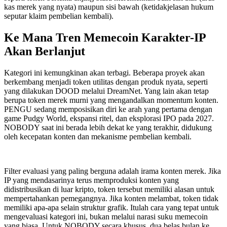
kas merek yang nyata) maupun sisi bawah (ketidakjelasan hukum
seputar klaim pembelian kembali).
Ke Mana Tren Memecoin Karakter-IP
Akan Berlanjut
Kategori ini kemungkinan akan terbagi. Beberapa proyek akan
berkembang menjadi token utilitas dengan produk nyata, seperti
yang dilakukan DOOD melalui DreamNet. Yang lain akan tetap
berupa token merek murni yang mengandalkan momentum konten.
PENGU sedang memposisikan diri ke arah yang pertama dengan
game Pudgy World, ekspansi ritel, dan eksplorasi IPO pada 2027.
NOBODY saat ini berada lebih dekat ke yang terakhir, didukung
oleh kecepatan konten dan mekanisme pembelian kembali.
Filter evaluasi yang paling berguna adalah irama konten merek. Jika
IP yang mendasarinya terus memproduksi konten yang
didistribusikan di luar kripto, token tersebut memiliki alasan untuk
mempertahankan pemegangnya. Jika konten melambat, token tidak
memiliki apa-apa selain struktur grafik. Itulah cara yang tepat untuk
mengevaluasi kategori ini, bukan melalui narasi suku memecoin
yang biasa. Untuk NOBODY secara khusus, dua belas bulan ke