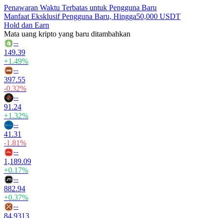
Penawaran Waktu Terbatas untuk Pengguna Baru
Manfaat Eksklusif Pengguna Baru, Hingga
50,000 USDT
Hold dan Earn
Mata uang kripto yang baru ditambahkan
--
149.39
+1.49%
--
397.55
-0.32%
--
91.24
+1.32%
--
41.31
-1.81%
--
1,189.09
+0.17%
--
882.94
+0.37%
--
84.9313