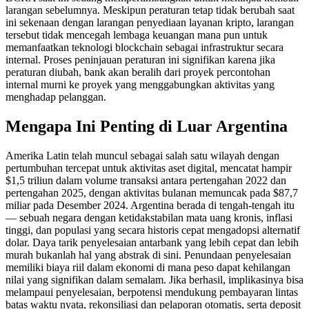
larangan sebelumnya. Meskipun peraturan tetap tidak berubah saat
ini sekenaan dengan larangan penyediaan layanan kripto, larangan
tersebut tidak mencegah lembaga keuangan mana pun untuk
memanfaatkan teknologi blockchain sebagai infrastruktur secara
internal. Proses peninjauan peraturan ini signifikan karena jika
peraturan diubah, bank akan beralih dari proyek percontohan
internal murni ke proyek yang menggabungkan aktivitas yang
menghadap pelanggan.
Mengapa Ini Penting di Luar Argentina
Amerika Latin telah muncul sebagai salah satu wilayah dengan
pertumbuhan tercepat untuk aktivitas aset digital, mencatat hampir
$1,5 triliun dalam volume transaksi antara pertengahan 2022 dan
pertengahan 2025, dengan aktivitas bulanan memuncak pada $87,7
miliar pada Desember 2024. Argentina berada di tengah-tengah itu
— sebuah negara dengan ketidakstabilan mata uang kronis, inflasi
tinggi, dan populasi yang secara historis cepat mengadopsi alternatif
dolar. Daya tarik penyelesaian antarbank yang lebih cepat dan lebih
murah bukanlah hal yang abstrak di sini. Penundaan penyelesaian
memiliki biaya riil dalam ekonomi di mana peso dapat kehilangan
nilai yang signifikan dalam semalam. Jika berhasil, implikasinya bisa
melampaui penyelesaian, berpotensi mendukung pembayaran lintas
batas waktu nyata, rekonsiliasi dan pelaporan otomatis, serta deposit