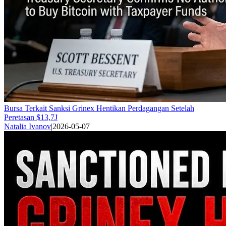
Bursa Terkait Sanksi Grinex Hentikan Perdagangan Setelah
Peretasan $13,7J
Natalia Ivanov
|
2026-05-07