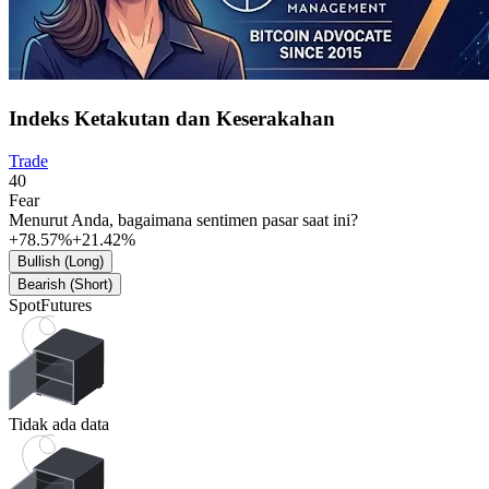
Indeks Ketakutan dan Keserakahan
Trade
40
Fear
Menurut Anda, bagaimana sentimen pasar saat ini?
+78.57%
+21.42%
Bullish (Long)
Bearish (Short)
Spot
Futures
Tidak ada data