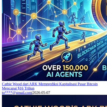
Cathie Wood dari ARK Memprediksi Kapitalisasi Pasar Bitcoin
Mencapai $16 Triliun
to****@gmail.com
|
2026-05-07