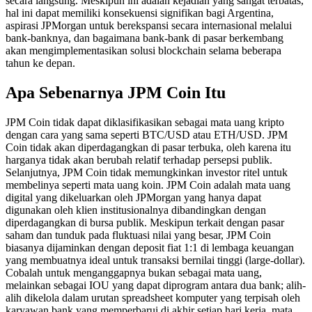
secara langsung. Meskipun ini adalah kejadian yang sangat terbatas,
hal ini dapat memiliki konsekuensi signifikan bagi Argentina,
aspirasi JPMorgan untuk berekspansi secara internasional melalui
bank-banknya, dan bagaimana bank-bank di pasar berkembang
akan mengimplementasikan solusi blockchain selama beberapa
tahun ke depan.
Apa Sebenarnya JPM Coin Itu
JPM Coin tidak dapat diklasifikasikan sebagai mata uang kripto
dengan cara yang sama seperti BTC/USD atau ETH/USD. JPM
Coin tidak akan diperdagangkan di pasar terbuka, oleh karena itu
harganya tidak akan berubah relatif terhadap persepsi publik.
Selanjutnya, JPM Coin tidak memungkinkan investor ritel untuk
membelinya seperti mata uang koin. JPM Coin adalah mata uang
digital yang dikeluarkan oleh JPMorgan yang hanya dapat
digunakan oleh klien institusionalnya dibandingkan dengan
diperdagangkan di bursa publik. Meskipun terkait dengan pasar
saham dan tunduk pada fluktuasi nilai yang besar, JPM Coin
biasanya dijaminkan dengan deposit fiat 1:1 di lembaga keuangan
yang membuatnya ideal untuk transaksi bernilai tinggi (large-dollar).
Cobalah untuk menganggapnya bukan sebagai mata uang,
melainkan sebagai IOU yang dapat diprogram antara dua bank; alih-
alih dikelola dalam urutan spreadsheet komputer yang terpisah oleh
karyawan bank yang memperbarui di akhir setiap hari kerja, mata