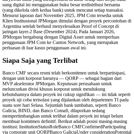
uang digital ini menggunakan buku besar terdistribusi bersama
(yang dikelola oleh kedua bank) untuk mencatat setiap transaksi.
Menurut laporan dari November 2025, JPM Coin tersedia untuk
Klien Institusional JPMorgan dimulai dengan proyek percontohan di
Argentina setelah berhasil menyelesaikan Proof of Concept di
jaringan layer-2 Base (Desember 2024). Pada Januari 2026,
JPMorgan bergabung dengan Digital Asset untuk memperluas
penggunaan JPM Coin ke Canton Network, yang merupakan
perluasan di luar kasus penggunaan awal ini.
Siapa Saja yang Terlibat
Banco CMF secara resmi telah berkomitmen untuk berpartisipasi,
dengan unit korporat barunya — QORP — sebagai bagian dari
MVP akselerator JPMorgan. Keputusan perusahaan untuk
meluncurkan divisi khusus korporat untuk mendukung
kebutuhannya dalam proyek ini cukup signifikan — ini tidak seperti
proyek uji coba terisolasi yang dijalankan oleh departemen TI pada
suatu sore hari Selasa. Sejumlah bank tambahan, seperti Banco
Galicia, BIND, dan Banco Comafi, dilaporkan sedang
mempertimbangkan untuk terlibat dalam proyek ini tetapi belum
membuat komitmen definitif. Berikut adalah posisi masing-masing
institusi: InstitutionStatusRoleBanco CMFConfirmedParticipating
via corporate unit QORPBanco GaliciaUnder considerationPotential