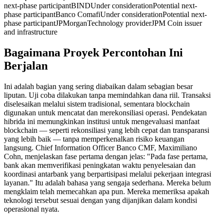
next-phase participantBINDUnder considerationPotential next-
phase participantBanco ComafiUnder considerationPotential next-
phase participantJPMorganTechnology providerJPM Coin issuer
and infrastructure
Bagaimana Proyek Percontohan Ini
Berjalan
Ini adalah bagian yang sering diabaikan dalam sebagian besar
liputan. Uji coba dilakukan tanpa memindahkan dana riil. Transaksi
diselesaikan melalui sistem tradisional, sementara blockchain
digunakan untuk mencatat dan merekonsiliasi operasi. Pendekatan
hibrida ini memungkinkan institusi untuk mengevaluasi manfaat
blockchain — seperti rekonsiliasi yang lebih cepat dan transparansi
yang lebih baik — tanpa memperkenalkan risiko keuangan
langsung. Chief Information Officer Banco CMF, Maximiliano
Cohn, menjelaskan fase pertama dengan jelas: "Pada fase pertama,
bank akan memverifikasi peningkatan waktu penyelesaian dan
koordinasi antarbank yang berpartisipasi melalui pekerjaan integrasi
layanan." Itu adalah bahasa yang sengaja sederhana. Mereka belum
mengklaim telah memecahkan apa pun. Mereka memeriksa apakah
teknologi tersebut sesuai dengan yang dijanjikan dalam kondisi
operasional nyata.