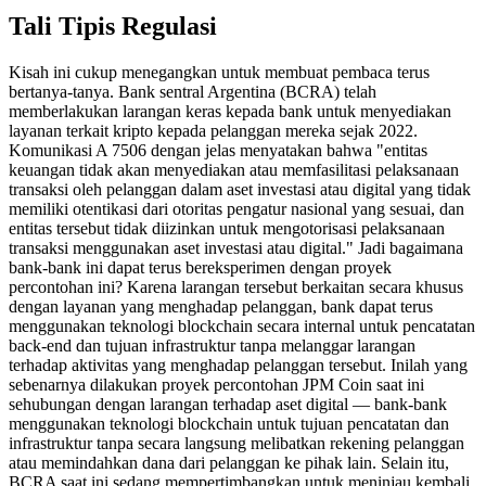
Tali Tipis Regulasi
Kisah ini cukup menegangkan untuk membuat pembaca terus
bertanya-tanya. Bank sentral Argentina (BCRA) telah
memberlakukan larangan keras kepada bank untuk menyediakan
layanan terkait kripto kepada pelanggan mereka sejak 2022.
Komunikasi A 7506 dengan jelas menyatakan bahwa "entitas
keuangan tidak akan menyediakan atau memfasilitasi pelaksanaan
transaksi oleh pelanggan dalam aset investasi atau digital yang tidak
memiliki otentikasi dari otoritas pengatur nasional yang sesuai, dan
entitas tersebut tidak diizinkan untuk mengotorisasi pelaksanaan
transaksi menggunakan aset investasi atau digital." Jadi bagaimana
bank-bank ini dapat terus bereksperimen dengan proyek
percontohan ini? Karena larangan tersebut berkaitan secara khusus
dengan layanan yang menghadap pelanggan, bank dapat terus
menggunakan teknologi blockchain secara internal untuk pencatatan
back-end dan tujuan infrastruktur tanpa melanggar larangan
terhadap aktivitas yang menghadap pelanggan tersebut. Inilah yang
sebenarnya dilakukan proyek percontohan JPM Coin saat ini
sehubungan dengan larangan terhadap aset digital — bank-bank
menggunakan teknologi blockchain untuk tujuan pencatatan dan
infrastruktur tanpa secara langsung melibatkan rekening pelanggan
atau memindahkan dana dari pelanggan ke pihak lain. Selain itu,
BCRA saat ini sedang mempertimbangkan untuk meninjau kembali