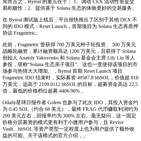
简而言之，Byreal 的重点在于： 1、调动 CEX 流动性资金交
易积极性；2、提供基于 Solana 生态的体验更好的交易服务。
在 Byreal 测试版上线后，平台很快推出了区别于其他 DEX 不
同的 IDO 模式：Reset Launch，首期项目为 Solana 生态再质押
协议 Fragmetric。
此前，Fragmetric 曾获得 700 万美元种子轮投资、 500 万美元
战略轮融资，累计融资额高达 1200 万美元，且获得了 Solana
创始人 Anatoly Yakovenko 和 Solana 基金会主席 Lily Liu 等人
参投，堪称“Solana 生态亲子项目”。这也一度使得该项目的市
场参与热情大大增加。，Byreal 首期 Reset Launch 项目
Fragmetric IDO 结束时，实际募资 49587.8 bbSOL，价值超 818
万美元，远高于 2199.0112 bbSOL 的目标，超募资金高达 22.5
倍，最低的价格档位超募 4406.96% 。
Odaily星球日报作者 Golem 也参与了此次 IDO，其投入资金约
为 0.45 SOL（约合 68 美元），最终 FRAG 代币赚取利润约为
200 美元左右，回报率约为 300% 左右。毫无疑问，这一固定
价格分层募资的模式更有利于小微用户参与，且 Revive
Vault、bbSOL 等资产类型一定程度上也为用户提供了额外收
益的可能。关于该模式的官方介绍，。