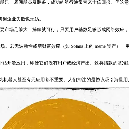
购置船只、雇佣船员及装备，成功的航行通常带来十倍回报。但这
初创企业失败也无妨。
模。只要市场足够大，捕鲸就可行；只要用户基数足够形成网络效
场。若无波动性或新财富效应（如 Solana 上的 meme 资
补贴开源应用，即便它们没有用户或经济产出。这类赠款的基准
机器人甚至有无应用都不重要。人们押注的是协议吸引海量用户的假设概