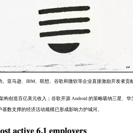
逊、IBM、联想、谷歌和微软等企业直接激励开发者贡献开源。202
务器架构创造百亿美元收入；谷歌开源 Android 的策略吸纳三
户基数支撑的经济活动规模已形成影响力护城河。