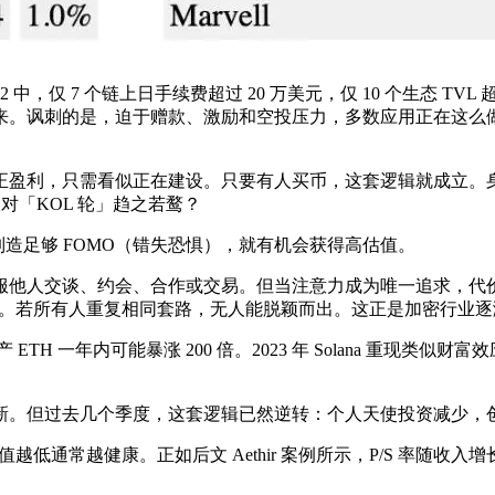
1 和 L2 中，仅 7 个链上日手续费超过 20 万美元，仅 10 个生态
来。讽刺的是，迫于赠款、激励和空投压力，多数应用正在这么
正盈利，只需看似正在建设。只要有人买币，这套逻辑就成立。
对「KOL 轮」趋之若鹜？
制造足够 FOMO（错失恐惧），就有机会获得高估值。
他人交谈、约会、合作或交易。但当注意力成为唯一追求，代价也显
难奏效。若所有人重复相同套路，无人能脱颖而出。这正是加密行业
H 一年内可能暴涨 200 倍。2023 年 Solana 重现类似财
新。但过去几个季度，这套逻辑已然逆转：个人天使投资减少，
越低通常越健康。正如后文 Aethir 案例所示，P/S 率随