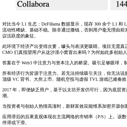
对比当今 L1 生态：DeFillama 数据显示，现存 300 余个 L
流动性稀缺、基础不稳。除非通过撒钱，否则用户毫无理由前
议活跃度的象征。
此环境下经济产出变得次要，噱头与表演更吸睛。项目无需真
CMO 们真指望用户从这沙漠小窝冒出来吗？为何如此多创始人
答案在于 Web3 中注意力与资本注入的桥梁。吸引足够眼球，
所有经济行为皆源于注意力。若无法持续吸引关注，你无法说服
顶级 VC 背书、大所上币、随机空投与虚假 TVL 游戏已
2017 年，即便缺乏用户，基于以太坊开发仍可行，因为底层资产 ET
潮。
当投资者与创始人热情高涨时，新财富效应能维系加密开源创
应用滞后的后果直观体现在主流网络的市销率（P/S）上。该数值
停滞或下滑。