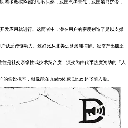
意味着多数探险都以失败告终，或因恶劣天气，或因船只沉没，
应，开发应用就进行。这两者中，潜在用户的密度创造了足以支撑
产），用户缺乏跨链动力。这好比从北美远赴澳洲捕鲸。经济产出匮乏
往往是社交亲缘性或技术契合度，演变为由代币热度资助的「人
率，就像能在 Android 或 Linux 起飞前入股。