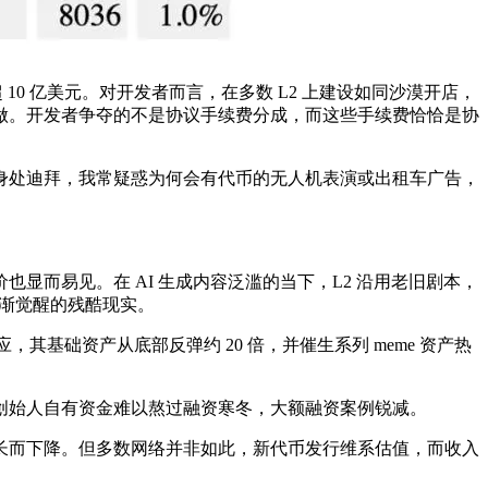
 TVL 超 10 亿美元。对开发者而言，在多数 L2 上建设如同沙漠开店，
做。开发者争夺的不是协议手续费分成，而这些手续费恰恰是协
身处迪拜，我常疑惑为何会有代币的无人机表演或出租车广告，
而易见。在 AI 生成内容泛滥的当下，L2 沿用老旧剧本，
逐渐觉醒的残酷现实。
富效应，其基础资产从底部反弹约 20 倍，并催生系列 meme 资产热
创始人自有资金难以熬过融资寒冬，大额融资案例锐减。
收入增长而下降。但多数网络并非如此，新代币发行维系估值，而收入