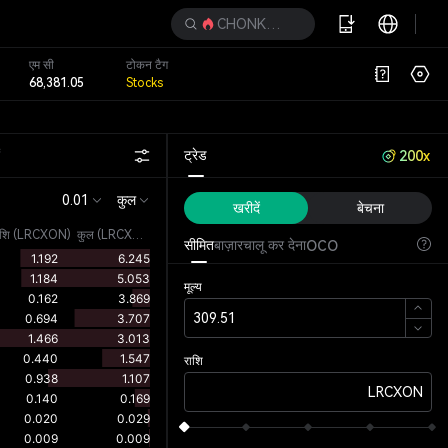
CHONKETHA
एम सी
टोकन टैग
68,381.05
Stocks
ं
ट्रेड
200x
0.01
कुल
खरीदें
बेचना
ाशि
(
LRCXON
)
कुल (LRCXON)
सीमित
बाज़ार
चालू कर देना
OCO
मूल्य
राशि
LRCXON