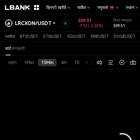
क्रिप्टो खरीदें
मार्केट
फ्यूचर्स
स्थान
309.51
फिएट समतुल्य
LRCXON
/
USDT
-7.13
(
-2.25%
)
309.51
पसंदीदा
BTC
/
USDT
ETH
/
USDT
SOL
/
USDT
XRP
/
USDT
DOGE
/
USDT
चार्ट
जानकारी
लाइन
1Min
15Min
4H
1D