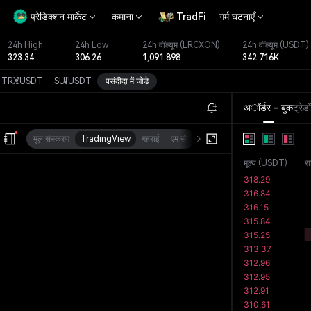
प्रेडिक्शन मार्केट
कमाना
TradFi
गर्म घटनाएँ
24h High
24h Low
24h वॉल्यूम
(LRCXON)
24h वॉल्यूम
(USDT)
323.34
306.26
1,091.898
342.716K
TRX
/
USDT
SUI
/
USDT
पसंदीदा में जोड़े
अॉर्डर - बुक
ट्रेडो
मूल संस्करण
TradingView
गहराई
एम सी
मूल्य
(
USDT
)
र