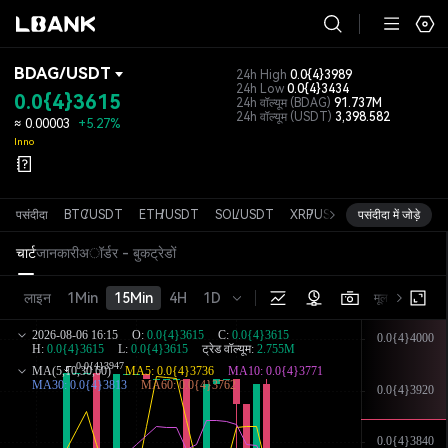
BDAG
/
USDT
24h High
0.0{4}3989
24h Low
0.0{4}3434
0.0{4}3615
24h वॉल्यूम
(BDAG)
91.737M
24h वॉल्यूम
(USDT)
3,398.582
≈
0.00003
+5.27%
Inno
पसंदीदा
BTC
/
USDT
ETH
/
USDT
SOL
/
USDT
XRP
/
USDT
पसंदीदा में जोड़े
DOGE
/
USDT
चार्ट
जानकारी
अॉर्डर - बुक
ट्रेडों
लाइन
1Min
15Min
4H
1D
मूल संस्करण