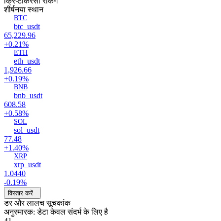
क्रिप्टोकरेंसी रैंकिंग
शीर्ष
नया स्थान
BTC
btc_usdt
65,229.96
+0.21%
ETH
eth_usdt
1,926.66
+0.19%
BNB
bnb_usdt
608.58
+0.58%
SOL
sol_usdt
77.48
+1.40%
XRP
xrp_usdt
1.0440
-0.19%
विस्तार करें
डर और लालच सूचकांक
अनुस्मारक: डेटा केवल संदर्भ के लिए है
41