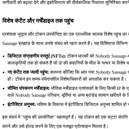
भागीदारी को बढ़ावा देने और इकोसिस्टम की दीर्घकालिक स्थिरता सुनिश्चित करने 
विशेष कंटेंट और मर्चेंडाइज तक पहुंच
प्रशंसक जुड़ाव और टोकन उपयोगिता का एक प्राथमिक चालक विशेष पहुंच का व
Sausage ब्रह्मांड के साथ उनके संबंध को गहरा करते हैं। यह विशिष्टता विभिन्न र
डिजिटल संग्रहणीय वस्तुएं (NFTs):
टोकन धारकों को Nobody Sausage-थीम व
कलाकृतियों तक हो सकते हैं जो IP की कहानियों के मील के पत्थर या विशेष घ
नए कंटेंट तक जल्दी पहुंच:
कल्पना कीजिए कि आप नया Nobody Sausage एनिमेशन 
हों। टोकन इन समय-संवेदनशील विशेषाधिकारों को अनलॉक कर सकता है।
सीमित संस्करण मर्चेंडाइज:
भौतिक मर्चेंडाइज प्रशंसकों के लिए किसी IP क
वाले Nobody Sausage परिधान, मूर्तियां या अन्य ब्रांडेड सामान खरीदने क
इंटरैक्टिव अनुभव:
भविष्य के विकास में इंटरैक्टिव डिजिटल अनुभव शामिल हो सकते
इस संदर्भ में "पहुंच की उपयोगिता" महत्वपूर्ण है। यह टोकन को एक सट्टा संपत्
करने और उसे होल्ड करने के लिए एक मजबूत प्रोत्साहन मिलता है।