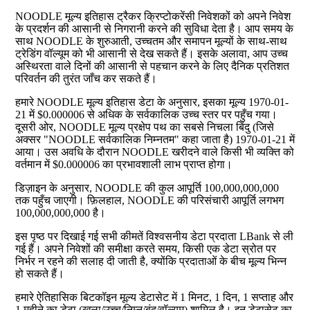
NOODLE मूल्य इतिहास ट्रैकर क्रिप्टोकरेंसी निवेशकों को अपने निवेश
के प्रदर्शन की आसानी से निगरानी करने की सुविधा देता है। आप समय के
साथ NOODLE के शुरुआती, उच्चतम और समापन मूल्यों के साथ-साथ
ट्रेडिंग वॉल्यूम को भी आसानी से देख सकते हैं। इसके अलावा, आप उच्च
अस्थिरता वाले दिनों की आसानी से पहचान करने के लिए दैनिक प्रतिशत
परिवर्तन की तुरंत जाँच कर सकते हैं।
हमारे NOODLE मूल्य इतिहास डेटा के अनुसार, इसका मूल्य 1970-01-
21 में $0.000006 से अधिक के सर्वकालिक उच्च स्तर पर पहुँच गया।
दूसरी ओर, NOODLE मूल्य प्रक्षेप पथ का सबसे निचला बिंदु (जिसे
अक्सर "NOODLE सर्वकालिक निम्नतम" कहा जाता है) 1970-01-21 में
आया। उस अवधि के दौरान NOODLE खरीदने वाले किसी भी व्यक्ति को
वर्तमान में $0.000006 का प्रभावशाली लाभ प्राप्त होगा।
डिज़ाइन के अनुसार, NOODLE की कुल आपूर्ति 100,000,000,000
तक पहुँच जाएगी। फ़िलहाल, NOODLE की परिसंचारी आपूर्ति लगभग
100,000,000,000 है।
इस पृष्ठ पर दिखाई गई सभी कीमतें विश्वसनीय डेटा प्रदाता LBank से ली
गई हैं। अपने निवेशों की समीक्षा करते समय, किसी एक डेटा स्रोत पर
निर्भर न रहने की सलाह दी जाती है, क्योंकि प्रदाताओं के बीच मूल्य भिन्न
हो सकते हैं।
हमारे ऐतिहासिक बिटकॉइन मूल्य डेटासेट में 1 मिनट, 1 दिन, 1 सप्ताह और
1 महीने का डेटा (खुला/उच्च/निम्न/बंद/वॉल्यूम) शामिल है। इन डेटासेट का