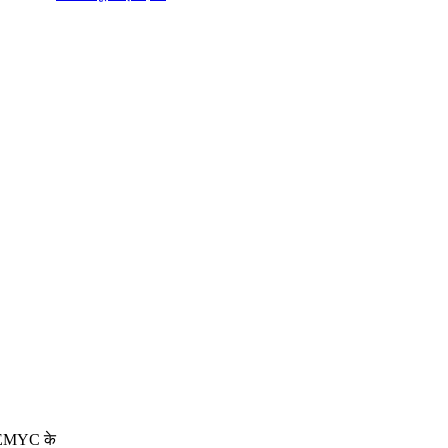
थ EMYC के