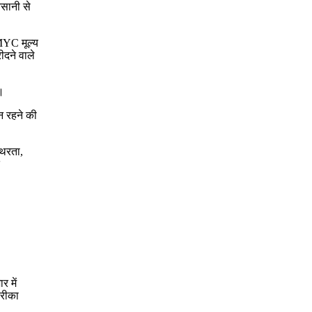
आसानी से
MYC मूल्य
दने वाले
।
न रहने की
थिरता,
र में
तरीका