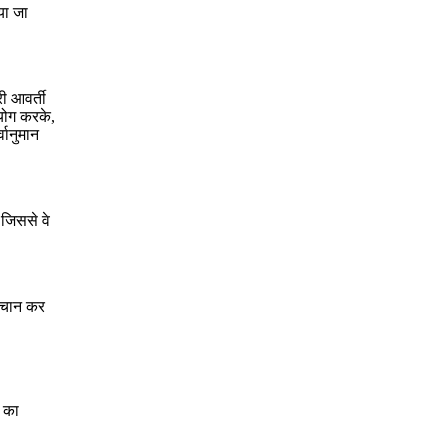
या जा
ी आवर्ती
योग करके,
वानुमान
जिससे वे
पहचान कर
ा का