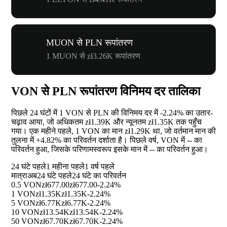
MUON से PLN रूपांतरण
1 MUON से zł3.26K रूपांतरण
VON से PLN रूपांतरण विनिमय दर तालिका
पिछले 24 घंटों में 1 VON से PLN की विनिमय दर में
-2.24%
का उतार-
चढ़ाव आया, जो अधिकतम zł1.39K और न्यूनतम zł1.35K तक पहुँच
गया। एक महीने पहले, 1 VON का मान zł1.29K था, जो वर्तमान मान की
तुलना में
+4.82%
का परिवर्तन दर्शाता है। पिछले वर्ष, VON में
--
का
परिवर्तन हुआ, जिसके परिणामस्वरूप इसके मान में
--
का परिवर्तन हुआ।
24 घंटे पहले
1 महीना पहले
1 वर्ष पहले
मात्रा
अब
24 घंटे पहले
24 घंटे का परिवर्तन
0.5 VON
zł677.00
zł677.00
-2.24%
1 VON
zł1.35K
zł1.35K
-2.24%
5 VON
zł6.77K
zł6.77K
-2.24%
10 VON
zł13.54K
zł13.54K
-2.24%
50 VON
zł67.70K
zł67.70K
-2.24%