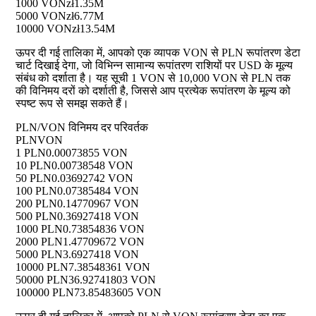
1000 VON
zł1.35M
5000 VON
zł6.77M
10000 VON
zł13.54M
ऊपर दी गई तालिका में, आपको एक व्यापक VON से PLN रूपांतरण डेटा
चार्ट दिखाई देगा, जो विभिन्न सामान्य रूपांतरण राशियों पर USD के मूल्य
संबंध को दर्शाता है। यह सूची 1 VON से 10,000 VON से PLN तक
की विनिमय दरों को दर्शाती है, जिससे आप प्रत्येक रूपांतरण के मूल्य को
स्पष्ट रूप से समझ सकते हैं।
PLN/VON विनिमय दर परिवर्तक
PLN
VON
1 PLN
0.00073855 VON
10 PLN
0.00738548 VON
50 PLN
0.03692742 VON
100 PLN
0.07385484 VON
200 PLN
0.14770967 VON
500 PLN
0.36927418 VON
1000 PLN
0.73854836 VON
2000 PLN
1.47709672 VON
5000 PLN
3.6927418 VON
10000 PLN
7.38548361 VON
50000 PLN
36.92741803 VON
100000 PLN
73.85483605 VON