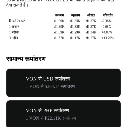
देख सकते हैं।
उच्चतम
न्यूनतम
औसत
परिवर्तन
पिछले 24 घंटे
zł1.39K
zł1.35K
zł1.37K
-2.36%
1 सप्ताह
zł1.39K
zł1.35K
zł1.37K
-0.68%
1 महीना
zł1.39K
zł1.29K
zł1.34K
+4.83%
3 महीने
zł1.57K
zł1.17K
zł1.27K
+13.79%
सामान्य रूपांतरण
VON से USD रूपांतरण
1 VON से $364.14 रूपांतरण
VON से PHP रूपांतरण
1 VON से ₱22.11K रूपांतरण