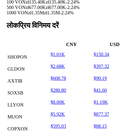
100 VON
zł135.40K
zł135.40K
-2.24%
500 VON
zł677.00K
zł677.00K
-2.24%
1000 VON
zł1.35M
zł1.35M
-2.24%
लोकप्रिय विनिमय दरें
CNY
USD
$1.01K
$150.34
SHOPON
$2.68K
$397.32
GLDON
$608.78
$90.19
AXTIB
$280.80
$41.60
SOXSB
$8.00K
$1.19K
LLYON
$5.92K
$877.37
MUON
$595.03
$88.15
COPXON