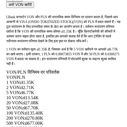
अभी VON खरीदें
LBank कनवर्टर VON और PLN की वास्तविक समय विनिमय दर प्रदान करता है, जिससे आप
आसानी से VISA (ONDO TOKENIZED STOCK)(VON) को PLN में बदल सकते हैं। यह
टूल रूपांतरण के लिए वास्तविक समय के डेटा का उपयोग करता है। वर्तमान रूपांतरण परिणाम
दर्शाता है कि VON की वास्तविक समय कीमत zł1.35K है। चूँकि क्रिप्टोकरेंसी की कीमतों में
अक्सर उतार-चढ़ाव होता रहता है, इसलिए हम आपको सलाह देते हैं कि आप ट्रेडिंग से पहले
नवीनतम रूपांतरण परिणाम देखने के लिए इस पृष्ठ पर दोबारा जाँच करें।
1 VON का वर्तमान मूल्य zł1.35K है, जिसका अर्थ है कि 5 VON खरीदने पर आपको zł6.77K
का खर्च आएगा। इसी प्रकार, 1 PLN को 0.00073855 VON में और 50 PLN को 0.0369275
VON में बदला जा सकता है। इन रूपांतरण परिणामों में प्लेटफ़ॉर्म शुल्क या माइनर शुल्क शामिल
नहीं हैं।
VON/PLN विनिमय दर परिवर्तक
VON
PLN
1 VON
zł1.35K
2 VON
zł2.71K
5 VON
zł6.77K
10 VON
zł13.54K
20 VON
zł27.08K
50 VON
zł67.70K
100 VON
zł135.40K
200 VON
zł270.80K
500 VON
zł677.00K