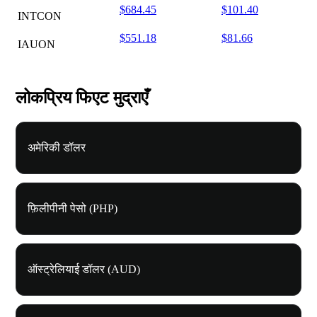
$684.45
$101.40
INTCON
$551.18
$81.66
IAUON
लोकप्रिय फिएट मुद्राएँ
अमेरिकी डॉलर
फ़िलीपीनी पेसो (PHP)
ऑस्ट्रेलियाई डॉलर (AUD)