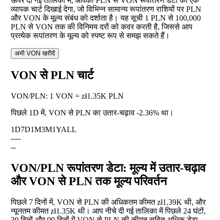
ऊपर दी गई तालिका में, आपको PLN से VON रूपांतरण डेटा का एक
व्यापक चार्ट दिखाई देगा, जो विभिन्न सामान्य रूपांतरण राशियों पर PLN
और VON के मूल्य संबंध को दर्शाता है। यह सूची 1 PLN से 100,000
PLN से VON तक की विनिमय दरों को कवर करती है, जिससे आप
प्रत्येक रूपांतरण के मूल्य को स्पष्ट रूप से समझ सकते हैं।
अभी VON खरीदें
VON से PLN चार्ट
VON
/
PLN
:
1 VON = zł1.35K PLN
पिछले 1D में, VON से PLN का उतार-चढ़ाव
-2.36%
था।
1D
7D
1M
3M
1Y
ALL
--
--
--
VON/PLN रूपांतरण डेटा: मूल्य में उतार-चढ़ाव
और VON से PLN तक मूल्य परिवर्तन
पिछले 7 दिनों में, VON से PLN की अधिकतम कीमत zł1.39K थी, और
न्यूनतम कीमत zł1.35K थी। आप नीचे दी गई तालिका में पिछले 24 घंटों,
30 दिनों और 90 दिनों में VON से PLN की कीमत सहित अधिक डेटा