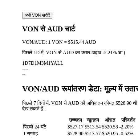
अभी VON खरीदें
VON से AUD चार्ट
VON
/
AUD
:
1 VON = $515.44 AUD
पिछले 1D में, VON से AUD का उतार-चढ़ाव
-2.21%
था।
1D
7D
1M
3M
1Y
ALL
--
--
--
VON/AUD रूपांतरण डेटा: मूल्य में उत
पिछले 7 दिनों में, VON से AUD की अधिकतम कीमत $528.90 थी, 
देख सकते हैं।
उच्चतम
न्यूनतम
औसत
परिवर्तन
पिछले 24 घंटे
$527.17
$513.54
$520.58
-2.20%
1 सप्ताह
$528.90
$513.57
$520.95
-0.52%