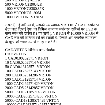
200 VRTON
C$76.17K
500 VRTON
C$190.42K
1000 VRTON
C$380.85K
5000 VRTON
C$1.90M
10000 VRTON
C$3.81M
ऊपर दी गई तालिका में, आपको एक व्यापक VRTON से CAD रूपांतरण
डेटा चार्ट दिखाई देगा, जो विभिन्न सामान्य रूपांतरण राशियों पर USD के
मूल्य संबंध को दर्शाता है। यह सूची 1 VRTON से 10,000 VRTON से
CAD तक की विनिमय दरों को दर्शाती है, जिससे आप प्रत्येक रूपांतरण
के मूल्य को स्पष्ट रूप से समझ सकते हैं।
CAD/VRTON विनिमय दर परिवर्तक
CAD
VRTON
1 CAD
0.00262571 VRTON
10 CAD
0.02625714 VRTON
50 CAD
0.13128571 VRTON
100 CAD
0.26257143 VRTON
200 CAD
0.52514286 VRTON
500 CAD
1.31285714 VRTON
1000 CAD
2.62571429 VRTON
2000 CAD
5.25142857 VRTON
5000 CAD
13.12857143 VRTON
10000 CAD
26.25714286 VRTON
50000 CAD
131.28571429 VRTON
100000 CAD
262.57142857 VRTON