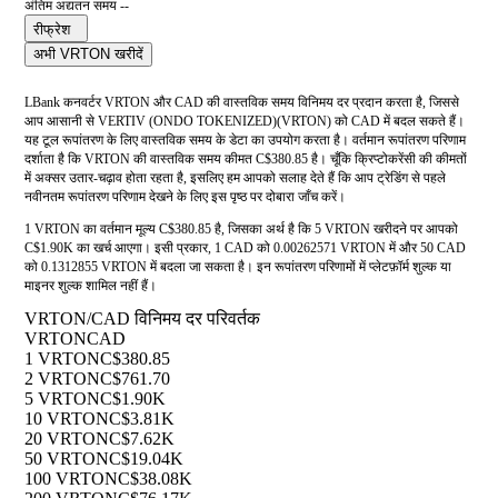
अंतिम अद्यतन समय --
रीफ्रेश
अभी VRTON खरीदें
LBank कनवर्टर VRTON और CAD की वास्तविक समय विनिमय दर प्रदान करता है, जिससे
आप आसानी से VERTIV (ONDO TOKENIZED)(VRTON) को CAD में बदल सकते हैं।
यह टूल रूपांतरण के लिए वास्तविक समय के डेटा का उपयोग करता है। वर्तमान रूपांतरण परिणाम
दर्शाता है कि VRTON की वास्तविक समय कीमत C$380.85 है। चूँकि क्रिप्टोकरेंसी की कीमतों
में अक्सर उतार-चढ़ाव होता रहता है, इसलिए हम आपको सलाह देते हैं कि आप ट्रेडिंग से पहले
नवीनतम रूपांतरण परिणाम देखने के लिए इस पृष्ठ पर दोबारा जाँच करें।
1 VRTON का वर्तमान मूल्य C$380.85 है, जिसका अर्थ है कि 5 VRTON खरीदने पर आपको
C$1.90K का खर्च आएगा। इसी प्रकार, 1 CAD को 0.00262571 VRTON में और 50 CAD
को 0.1312855 VRTON में बदला जा सकता है। इन रूपांतरण परिणामों में प्लेटफ़ॉर्म शुल्क या
माइनर शुल्क शामिल नहीं हैं।
VRTON/CAD विनिमय दर परिवर्तक
VRTON
CAD
1 VRTON
C$380.85
2 VRTON
C$761.70
5 VRTON
C$1.90K
10 VRTON
C$3.81K
20 VRTON
C$7.62K
50 VRTON
C$19.04K
100 VRTON
C$38.08K