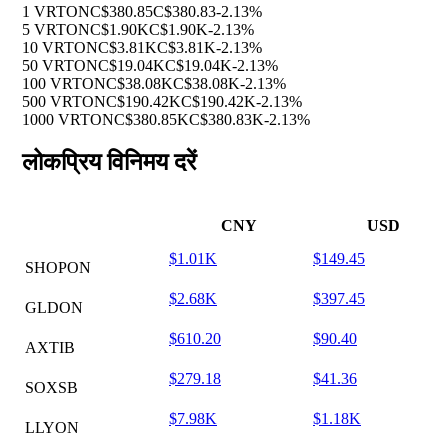
1 VRTON
C$380.85
C$380.83
-2.13%
5 VRTON
C$1.90K
C$1.90K
-2.13%
10 VRTON
C$3.81K
C$3.81K
-2.13%
50 VRTON
C$19.04K
C$19.04K
-2.13%
100 VRTON
C$38.08K
C$38.08K
-2.13%
500 VRTON
C$190.42K
C$190.42K
-2.13%
1000 VRTON
C$380.85K
C$380.83K
-2.13%
लोकप्रिय विनिमय दरें
CNY
USD
$1.01K
$149.45
SHOPON
$2.68K
$397.45
GLDON
$610.20
$90.40
AXTIB
$279.18
$41.36
SOXSB
$7.98K
$1.18K
LLYON