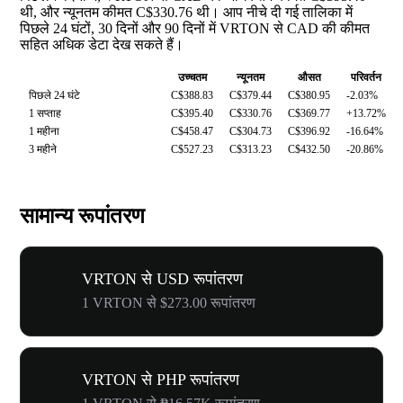
थी, और न्यूनतम कीमत C$330.76 थी। आप नीचे दी गई तालिका में
पिछले 24 घंटों, 30 दिनों और 90 दिनों में VRTON से CAD की कीमत
सहित अधिक डेटा देख सकते हैं।
उच्चतम
न्यूनतम
औसत
परिवर्तन
पिछले 24 घंटे
C$388.83
C$379.44
C$380.95
-2.03%
1 सप्ताह
C$395.40
C$330.76
C$369.77
+13.72%
1 महीना
C$458.47
C$304.73
C$396.92
-16.64%
3 महीने
C$527.23
C$313.23
C$432.50
-20.86%
सामान्य रूपांतरण
VRTON से USD रूपांतरण
1 VRTON से $273.00 रूपांतरण
VRTON से PHP रूपांतरण