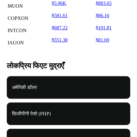
$5.96K
$883.65
MUON
$581.61
$86.16
COPXON
$687.22
$101.81
INTCON
$551.38
$81.69
IAUON
लोकप्रिय फिएट मुद्राएँ
अमेरिकी डॉलर
फ़िलीपीनी पेसो (PHP)