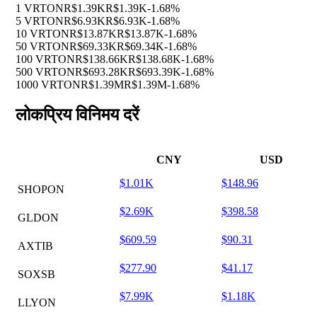
1 VRTON
R$1.39K
R$1.39K
-1.68%
5 VRTON
R$6.93K
R$6.93K
-1.68%
10 VRTON
R$13.87K
R$13.87K
-1.68%
50 VRTON
R$69.33K
R$69.34K
-1.68%
100 VRTON
R$138.66K
R$138.68K
-1.68%
500 VRTON
R$693.28K
R$693.39K
-1.68%
1000 VRTON
R$1.39M
R$1.39M
-1.68%
लोकप्रिय विनिमय दरें
CNY
USD
$1.01K
$148.96
SHOPON
$2.69K
$398.58
GLDON
$609.59
$90.31
AXTIB
$277.90
$41.17
SOXSB
$7.99K
$1.18K
LLYON