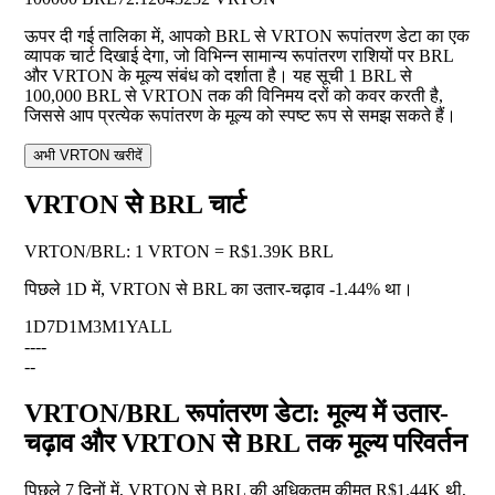
ऊपर दी गई तालिका में, आपको BRL से VRTON रूपांतरण डेटा का एक
व्यापक चार्ट दिखाई देगा, जो विभिन्न सामान्य रूपांतरण राशियों पर BRL
और VRTON के मूल्य संबंध को दर्शाता है। यह सूची 1 BRL से
100,000 BRL से VRTON तक की विनिमय दरों को कवर करती है,
जिससे आप प्रत्येक रूपांतरण के मूल्य को स्पष्ट रूप से समझ सकते हैं।
अभी VRTON खरीदें
VRTON से BRL चार्ट
VRTON
/
BRL
:
1 VRTON = R$1.39K BRL
पिछले 1D में, VRTON से BRL का उतार-चढ़ाव
-1.44%
था।
1D
7D
1M
3M
1Y
ALL
--
--
--
VRTON/BRL रूपांतरण डेटा: मूल्य में उतार-
चढ़ाव और VRTON से BRL तक मूल्य परिवर्तन
पिछले 7 दिनों में, VRTON से BRL की अधिकतम कीमत R$1.44K थी,