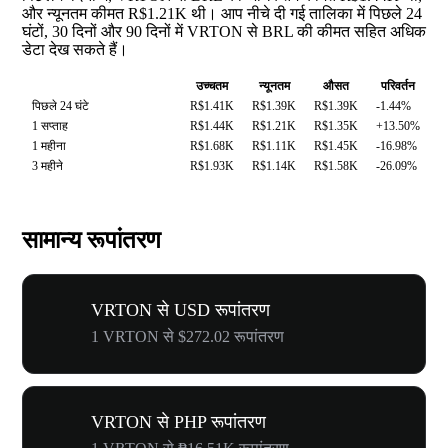
और न्यूनतम कीमत R$1.21K थी। आप नीचे दी गई तालिका में पिछले 24
घंटों, 30 दिनों और 90 दिनों में VRTON से BRL की कीमत सहित अधिक
डेटा देख सकते हैं।
उच्चतम
न्यूनतम
औसत
परिवर्तन
पिछले 24 घंटे
R$1.41K
R$1.39K
R$1.39K
-1.44%
1 सप्ताह
R$1.44K
R$1.21K
R$1.35K
+13.50%
1 महीना
R$1.68K
R$1.11K
R$1.45K
-16.98%
3 महीने
R$1.93K
R$1.14K
R$1.58K
-26.09%
सामान्य रूपांतरण
VRTON से USD रूपांतरण
1 VRTON से $272.02 रूपांतरण
VRTON से PHP रूपांतरण