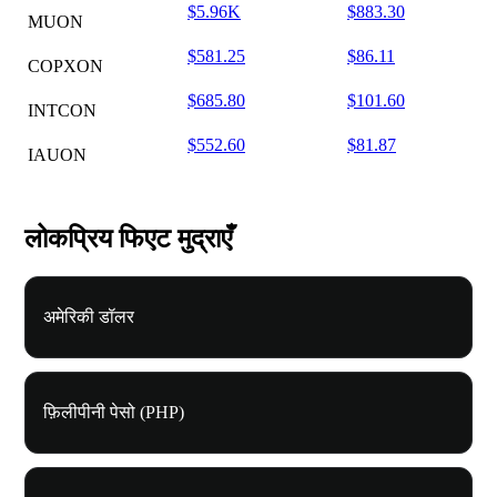
$5.96K
$883.30
MUON
$581.25
$86.11
COPXON
$685.80
$101.60
INTCON
$552.60
$81.87
IAUON
लोकप्रिय फिएट मुद्राएँ
अमेरिकी डॉलर
फ़िलीपीनी पेसो (PHP)