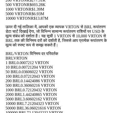
200 VRTON
R$277.31K
500 VRTON
R$693.28K
1000 VRTON
R$1.39M
5000 VRTON
R$6.93M
10000 VRTON
R$13.87M
ऊपर दी गई तालिका में, आपको एक व्यापक VRTON से BRL रूपांतरण
डेटा चार्ट दिखाई देगा, जो विभिन्न सामान्य रूपांतरण राशियों पर USD के
मूल्य संबंध को दर्शाता है। यह सूची 1 VRTON से 10,000 VRTON से
BRL तक की विनिमय दरों को दर्शाती है, जिससे आप प्रत्येक रूपांतरण के
मूल्य को स्पष्ट रूप से समझ सकते हैं।
BRL/VRTON विनिमय दर परिवर्तक
BRL
VRTON
1 BRL
0.0007212 VRTON
10 BRL
0.00721204 VRTON
50 BRL
0.03606022 VRTON
100 BRL
0.07212043 VRTON
200 BRL
0.14424086 VRTON
500 BRL
0.36060216 VRTON
1000 BRL
0.72120432 VRTON
2000 BRL
1.44240865 VRTON
5000 BRL
3.60602162 VRTON
10000 BRL
7.21204323 VRTON
50000 BRL
36.06021616 VRTON
100000 BRL
72.12043232 VRTON