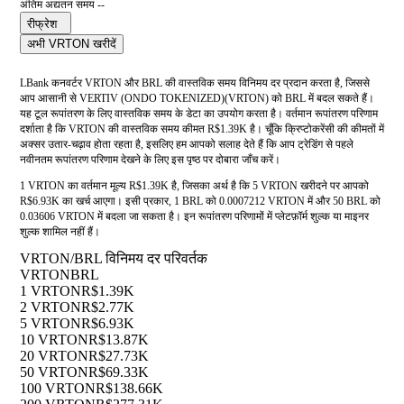
अंतिम अद्यतन समय --
रीफ्रेश
अभी VRTON खरीदें
LBank कनवर्टर VRTON और BRL की वास्तविक समय विनिमय दर प्रदान करता है, जिससे
आप आसानी से VERTIV (ONDO TOKENIZED)(VRTON) को BRL में बदल सकते हैं।
यह टूल रूपांतरण के लिए वास्तविक समय के डेटा का उपयोग करता है। वर्तमान रूपांतरण परिणाम
दर्शाता है कि VRTON की वास्तविक समय कीमत R$1.39K है। चूँकि क्रिप्टोकरेंसी की कीमतों में
अक्सर उतार-चढ़ाव होता रहता है, इसलिए हम आपको सलाह देते हैं कि आप ट्रेडिंग से पहले
नवीनतम रूपांतरण परिणाम देखने के लिए इस पृष्ठ पर दोबारा जाँच करें।
1 VRTON का वर्तमान मूल्य R$1.39K है, जिसका अर्थ है कि 5 VRTON खरीदने पर आपको
R$6.93K का खर्च आएगा। इसी प्रकार, 1 BRL को 0.0007212 VRTON में और 50 BRL को
0.03606 VRTON में बदला जा सकता है। इन रूपांतरण परिणामों में प्लेटफ़ॉर्म शुल्क या माइनर
शुल्क शामिल नहीं हैं।
VRTON/BRL विनिमय दर परिवर्तक
VRTON
BRL
1 VRTON
R$1.39K
2 VRTON
R$2.77K
5 VRTON
R$6.93K
10 VRTON
R$13.87K
20 VRTON
R$27.73K
50 VRTON
R$69.33K
100 VRTON
R$138.66K