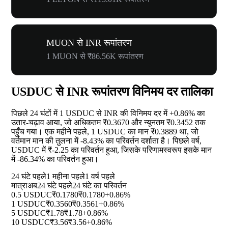
MUON से INR रूपांतरण
1 MUON से ₹86.56K रूपांतरण
USDUC से INR रूपांतरण विनिमय दर तालिका
पिछले 24 घंटों में 1 USDUC से INR की विनिमय दर में
+0.86%
का
उतार-चढ़ाव आया, जो अधिकतम ₹0.3670 और न्यूनतम ₹0.3452 तक
पहुँच गया। एक महीने पहले, 1 USDUC का मान ₹0.3889 था, जो
वर्तमान मान की तुलना में
-8.43%
का परिवर्तन दर्शाता है। पिछले वर्ष,
USDUC में ₹-2.25 का परिवर्तन हुआ, जिसके परिणामस्वरूप इसके मान
में
-86.34%
का परिवर्तन हुआ।
24 घंटे पहले
1 महीना पहले
1 वर्ष पहले
मात्रा
अब
24 घंटे पहले
24 घंटे का परिवर्तन
0.5 USDUC
₹0.1780
₹0.1780
+0.86%
1 USDUC
₹0.3560
₹0.3561
+0.86%
5 USDUC
₹1.78
₹1.78
+0.86%
10 USDUC
₹3.56
₹3.56
+0.86%