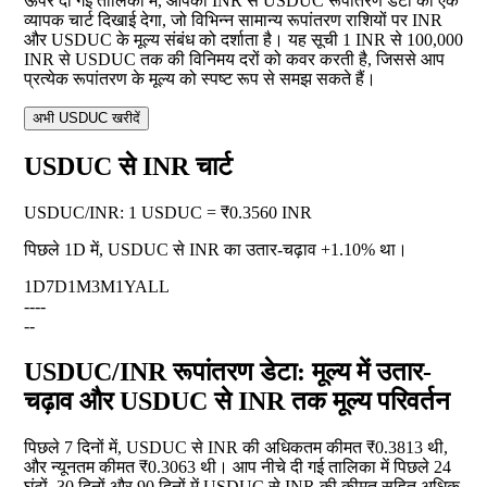
ऊपर दी गई तालिका में, आपको INR से USDUC रूपांतरण डेटा का एक
व्यापक चार्ट दिखाई देगा, जो विभिन्न सामान्य रूपांतरण राशियों पर INR
और USDUC के मूल्य संबंध को दर्शाता है। यह सूची 1 INR से 100,000
INR से USDUC तक की विनिमय दरों को कवर करती है, जिससे आप
प्रत्येक रूपांतरण के मूल्य को स्पष्ट रूप से समझ सकते हैं।
अभी USDUC खरीदें
USDUC से INR चार्ट
USDUC
/
INR
:
1 USDUC = ₹0.3560 INR
पिछले 1D में, USDUC से INR का उतार-चढ़ाव
+1.10%
था।
1D
7D
1M
3M
1Y
ALL
--
--
--
USDUC/INR रूपांतरण डेटा: मूल्य में उतार-
चढ़ाव और USDUC से INR तक मूल्य परिवर्तन
पिछले 7 दिनों में, USDUC से INR की अधिकतम कीमत ₹0.3813 थी,
और न्यूनतम कीमत ₹0.3063 थी। आप नीचे दी गई तालिका में पिछले 24
घंटों, 30 दिनों और 90 दिनों में USDUC से INR की कीमत सहित अधिक