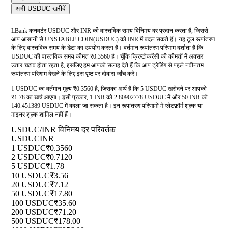
अभी USDUC खरीदें
LBank कनवर्टर USDUC और INR की वास्तविक समय विनिमय दर प्रदान करता है, जिससे
आप आसानी से UNSTABLE COIN(USDUC) को INR में बदल सकते हैं। यह टूल रूपांतरण
के लिए वास्तविक समय के डेटा का उपयोग करता है। वर्तमान रूपांतरण परिणाम दर्शाता है कि
USDUC की वास्तविक समय कीमत ₹0.3560 है। चूँकि क्रिप्टोकरेंसी की कीमतों में अक्सर
उतार-चढ़ाव होता रहता है, इसलिए हम आपको सलाह देते हैं कि आप ट्रेडिंग से पहले नवीनतम
रूपांतरण परिणाम देखने के लिए इस पृष्ठ पर दोबारा जाँच करें।
1 USDUC का वर्तमान मूल्य ₹0.3560 है, जिसका अर्थ है कि 5 USDUC खरीदने पर आपको
₹1.78 का खर्च आएगा। इसी प्रकार, 1 INR को 2.80902778 USDUC में और 50 INR को
140.451389 USDUC में बदला जा सकता है। इन रूपांतरण परिणामों में प्लेटफ़ॉर्म शुल्क या
माइनर शुल्क शामिल नहीं हैं।
USDUC/INR विनिमय दर परिवर्तक
USDUC
INR
1 USDUC
₹0.3560
2 USDUC
₹0.7120
5 USDUC
₹1.78
10 USDUC
₹3.56
20 USDUC
₹7.12
50 USDUC
₹17.80
100 USDUC
₹35.60
200 USDUC
₹71.20
500 USDUC
₹178.00