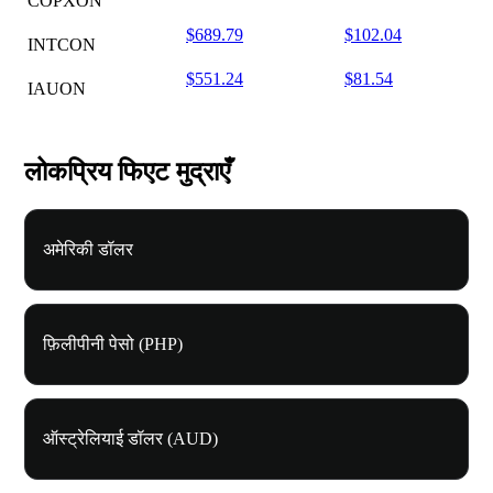
COPXON
$689.79
$102.04
INTCON
$551.24
$81.54
IAUON
लोकप्रिय फिएट मुद्राएँ
अमेरिकी डॉलर
फ़िलीपीनी पेसो (PHP)
ऑस्ट्रेलियाई डॉलर (AUD)