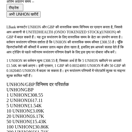
अंतिम अद्यतन समय --
रीफ्रेश
अभी UNHON खरीदें
LBank कनवर्टर UNHON और GBP की वास्तविक समय विनिमय दर प्रदान करता है, जिससे
आप आसानी से UNITEDHEALTH (ONDO TOKENIZED STOCK)(UNHON) को
GBP में बदल सकते हैं। यह टूल रूपांतरण के लिए वास्तविक समय के डेटा का उपयोग करता है।
वर्तमान रूपांतरण परिणाम दर्शाता है कि UNHON की वास्तविक समय कीमत £308.55 है। चूँकि
क्रिप्टोकरेंसी की कीमतों में अक्सर उतार-चढ़ाव होता रहता है, इसलिए हम आपको सलाह देते हैं कि
आप ट्रेडिंग से पहले नवीनतम रूपांतरण परिणाम देखने के लिए इस पृष्ठ पर दोबारा जाँच करें।
1 UNHON का वर्तमान मूल्य £308.55 है, जिसका अर्थ है कि 5 UNHON खरीदने पर आपको
£1.54K का खर्च आएगा। इसी प्रकार, 1 GBP को 0.00324093 UNHON में और 50 GBP को
0.1620465 UNHON में बदला जा सकता है। इन रूपांतरण परिणामों में प्लेटफ़ॉर्म शुल्क या माइनर
शुल्क शामिल नहीं हैं।
UNHON/GBP विनिमय दर परिवर्तक
UNHON
GBP
1 UNHON
£308.55
2 UNHON
£617.11
5 UNHON
£1.54K
10 UNHON
£3.09K
20 UNHON
£6.17K
50 UNHON
£15.43K
100 UNHON
£30.86K