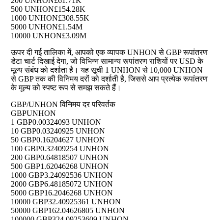
200 UNHON
£61.71K
500 UNHON
£154.28K
1000 UNHON
£308.55K
5000 UNHON
£1.54M
10000 UNHON
£3.09M
ऊपर दी गई तालिका में, आपको एक व्यापक UNHON से GBP रूपांतरण
डेटा चार्ट दिखाई देगा, जो विभिन्न सामान्य रूपांतरण राशियों पर USD के
मूल्य संबंध को दर्शाता है। यह सूची 1 UNHON से 10,000 UNHON
से GBP तक की विनिमय दरों को दर्शाती है, जिससे आप प्रत्येक रूपांतरण
के मूल्य को स्पष्ट रूप से समझ सकते हैं।
GBP/UNHON विनिमय दर परिवर्तक
GBP
UNHON
1 GBP
0.00324093 UNHON
10 GBP
0.03240925 UNHON
50 GBP
0.16204627 UNHON
100 GBP
0.32409254 UNHON
200 GBP
0.64818507 UNHON
500 GBP
1.62046268 UNHON
1000 GBP
3.24092536 UNHON
2000 GBP
6.48185072 UNHON
5000 GBP
16.2046268 UNHON
10000 GBP
32.40925361 UNHON
50000 GBP
162.04626805 UNHON
100000 GBP
324.09253609 UNHON