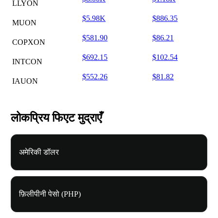
LLYON
$5.98K
$886.35
MUON
$581.90
$86.21
COPXON
$692.15
$102.54
INTCON
$552.26
$81.82
IAUON
लोकप्रिय फिएट मुद्राएँ
अमेरिकी डॉलर
फ़िलीपीनी पेसो (PHP)