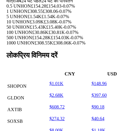
मात्रा
अब
24 घंटे पहले
24 घंटे का परिवर्तन
0.5 UNHON
£154.28
£154.03
-0.07%
1 UNHON
£308.55
£308.06
-0.07%
5 UNHON
£1.54K
£1.54K
-0.07%
10 UNHON
£3.09K
£3.08K
-0.07%
50 UNHON
£15.43K
£15.40K
-0.07%
100 UNHON
£30.86K
£30.81K
-0.07%
500 UNHON
£154.28K
£154.03K
-0.07%
1000 UNHON
£308.55K
£308.06K
-0.07%
लोकप्रिय विनिमय दरें
CNY
USD
$1.01K
$148.96
SHOPON
$2.68K
$397.60
GLDON
$608.72
$90.18
AXTIB
$274.32
$40.64
SOXSB
$8.00K
$1.18K