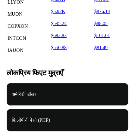
LLYON
$5.92K
$876.14
MUON
$595.24
$88.05
COPXON
$682.83
$101.01
INTCON
$550.88
$81.49
IAUON
लोकप्रिय फिएट मुद्राएँ
अमेरिकी डॉलर
फ़िलीपीनी पेसो (PHP)