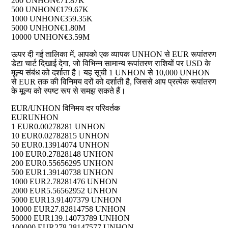
200 UNHON
€71.87K
500 UNHON
€179.67K
1000 UNHON
€359.35K
5000 UNHON
€1.80M
10000 UNHON
€3.59M
ऊपर दी गई तालिका में, आपको एक व्यापक UNHON से EUR रूपांतरण
डेटा चार्ट दिखाई देगा, जो विभिन्न सामान्य रूपांतरण राशियों पर USD के
मूल्य संबंध को दर्शाता है। यह सूची 1 UNHON से 10,000 UNHON
से EUR तक की विनिमय दरों को दर्शाती है, जिससे आप प्रत्येक रूपांतरण
के मूल्य को स्पष्ट रूप से समझ सकते हैं।
EUR/UNHON विनिमय दर परिवर्तक
EUR
UNHON
1 EUR
0.00278281 UNHON
10 EUR
0.02782815 UNHON
50 EUR
0.13914074 UNHON
100 EUR
0.27828148 UNHON
200 EUR
0.55656295 UNHON
500 EUR
1.39140738 UNHON
1000 EUR
2.78281476 UNHON
2000 EUR
5.56562952 UNHON
5000 EUR
13.91407379 UNHON
10000 EUR
27.82814758 UNHON
50000 EUR
139.14073789 UNHON
100000 EUR
278.28147577 UNHON