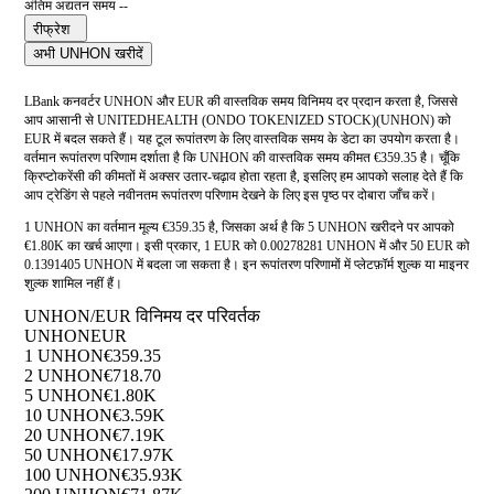
अंतिम अद्यतन समय --
रीफ्रेश
अभी UNHON खरीदें
LBank कनवर्टर UNHON और EUR की वास्तविक समय विनिमय दर प्रदान करता है, जिससे
आप आसानी से UNITEDHEALTH (ONDO TOKENIZED STOCK)(UNHON) को
EUR में बदल सकते हैं। यह टूल रूपांतरण के लिए वास्तविक समय के डेटा का उपयोग करता है।
वर्तमान रूपांतरण परिणाम दर्शाता है कि UNHON की वास्तविक समय कीमत €359.35 है। चूँकि
क्रिप्टोकरेंसी की कीमतों में अक्सर उतार-चढ़ाव होता रहता है, इसलिए हम आपको सलाह देते हैं कि
आप ट्रेडिंग से पहले नवीनतम रूपांतरण परिणाम देखने के लिए इस पृष्ठ पर दोबारा जाँच करें।
1 UNHON का वर्तमान मूल्य €359.35 है, जिसका अर्थ है कि 5 UNHON खरीदने पर आपको
€1.80K का खर्च आएगा। इसी प्रकार, 1 EUR को 0.00278281 UNHON में और 50 EUR को
0.1391405 UNHON में बदला जा सकता है। इन रूपांतरण परिणामों में प्लेटफ़ॉर्म शुल्क या माइनर
शुल्क शामिल नहीं हैं।
UNHON/EUR विनिमय दर परिवर्तक
UNHON
EUR
1 UNHON
€359.35
2 UNHON
€718.70
5 UNHON
€1.80K
10 UNHON
€3.59K
20 UNHON
€7.19K
50 UNHON
€17.97K
100 UNHON
€35.93K