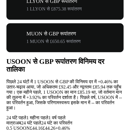
LLYON से GBP रूपांतरण
1 LLYON से £875.38 रूपांतरण
MUON से GBP रूपांतरण
1 MUON से £650.65 रूपांतरण
USOON से GBP रूपांतरण विनिमय दर
तालिका
पिछले 24 घंटों में 1 USOON से GBP की विनिमय दर में
+0.46%
का
उतार-चढ़ाव आया, जो अधिकतम £92.45 और न्यूनतम £85.94 तक पहुँच
गया। एक महीने पहले, 1 USOON का मान £85.19 था, जो वर्तमान मान
की तुलना में
+3.92%
का परिवर्तन दर्शाता है। पिछले वर्ष, USOON में
--
का परिवर्तन हुआ, जिसके परिणामस्वरूप इसके मान में
--
का परिवर्तन
हुआ।
24 घंटे पहले
1 महीना पहले
1 वर्ष पहले
मात्रा
अब
24 घंटे पहले
24 घंटे का परिवर्तन
0.5 USOON
£44.16
£44.26
+0.46%