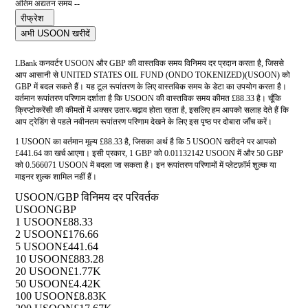
अंतिम अद्यतन समय --
रीफ्रेश
अभी USOON खरीदें
LBank कनवर्टर USOON और GBP की वास्तविक समय विनिमय दर प्रदान करता है, जिससे
आप आसानी से UNITED STATES OIL FUND (ONDO TOKENIZED)(USOON) को
GBP में बदल सकते हैं। यह टूल रूपांतरण के लिए वास्तविक समय के डेटा का उपयोग करता है।
वर्तमान रूपांतरण परिणाम दर्शाता है कि USOON की वास्तविक समय कीमत £88.33 है। चूँकि
क्रिप्टोकरेंसी की कीमतों में अक्सर उतार-चढ़ाव होता रहता है, इसलिए हम आपको सलाह देते हैं कि
आप ट्रेडिंग से पहले नवीनतम रूपांतरण परिणाम देखने के लिए इस पृष्ठ पर दोबारा जाँच करें।
1 USOON का वर्तमान मूल्य £88.33 है, जिसका अर्थ है कि 5 USOON खरीदने पर आपको
£441.64 का खर्च आएगा। इसी प्रकार, 1 GBP को 0.01132142 USOON में और 50 GBP
को 0.566071 USOON में बदला जा सकता है। इन रूपांतरण परिणामों में प्लेटफ़ॉर्म शुल्क या
माइनर शुल्क शामिल नहीं हैं।
USOON/GBP विनिमय दर परिवर्तक
USOON
GBP
1 USOON
£88.33
2 USOON
£176.66
5 USOON
£441.64
10 USOON
£883.28
20 USOON
£1.77K
50 USOON
£4.42K
100 USOON
£8.83K