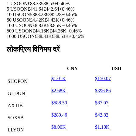
1 USOON
£88.33
£88.53
+0.46%
5 USOON
£441.64
£442.64
+0.46%
10 USOON
£883.28
£885.28
+0.46%
50 USOON
£4.42K
£4.43K
+0.46%
100 USOON
£8.83K
£8.85K
+0.46%
500 USOON
£44.16K
£44.26K
+0.46%
1000 USOON
£88.33K
£88.53K
+0.46%
लोकप्रिय विनिमय दरें
CNY
USD
$1.01K
$150.07
SHOPON
$2.68K
$396.86
GLDON
$588.59
$87.07
AXTIB
$289.46
$42.82
SOXSB
$8.00K
$1.18K
LLYON