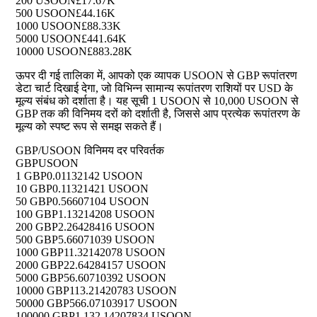
200 USOON
£17.67K
500 USOON
£44.16K
1000 USOON
£88.33K
5000 USOON
£441.64K
10000 USOON
£883.28K
ऊपर दी गई तालिका में, आपको एक व्यापक USOON से GBP रूपांतरण
डेटा चार्ट दिखाई देगा, जो विभिन्न सामान्य रूपांतरण राशियों पर USD के
मूल्य संबंध को दर्शाता है। यह सूची 1 USOON से 10,000 USOON से
GBP तक की विनिमय दरों को दर्शाती है, जिससे आप प्रत्येक रूपांतरण के
मूल्य को स्पष्ट रूप से समझ सकते हैं।
GBP/USOON विनिमय दर परिवर्तक
GBP
USOON
1 GBP
0.01132142 USOON
10 GBP
0.11321421 USOON
50 GBP
0.56607104 USOON
100 GBP
1.13214208 USOON
200 GBP
2.26428416 USOON
500 GBP
5.66071039 USOON
1000 GBP
11.32142078 USOON
2000 GBP
22.64284157 USOON
5000 GBP
56.60710392 USOON
10000 GBP
113.21420783 USOON
50000 GBP
566.07103917 USOON
100000 GBP
1,132.14207834 USOON