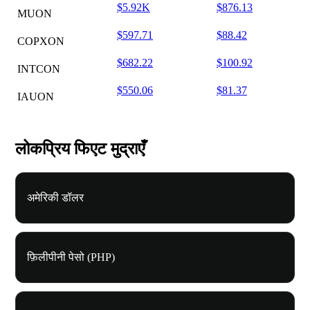
$5.92K
$876.13
MUON
$597.71
$88.42
COPXON
$682.22
$100.92
INTCON
$550.06
$81.37
IAUON
लोकप्रिय फिएट मुद्राएँ
अमेरिकी डॉलर
फ़िलीपीनी पेसो (PHP)