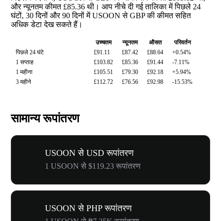
और न्यूनतम कीमत £85.36 थी। आप नीचे दी गई तालिका में पिछले 24
घंटों, 30 दिनों और 90 दिनों में USOON से GBP की कीमत सहित
अधिक डेटा देख सकते हैं।
उच्चतम
न्यूनतम
औसत
परिवर्तन
पिछले 24 घंटे
£91.11
£87.42
£88.64
+0.54%
1 सप्ताह
£103.82
£85.36
£91.44
-7.11%
1 महीना
£105.51
£79.30
£92.18
+5.94%
3 महीने
£112.72
£76.56
£92.98
-15.53%
सामान्य रूपांतरण
USOON से USD रूपांतरण
1 USOON से $119.23 रूपांतरण
USOON से PHP रूपांतरण