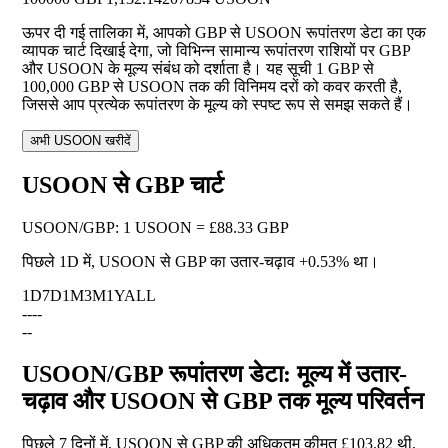
ऊपर दी गई तालिका में, आपको GBP से USOON रूपांतरण डेटा का एक
व्यापक चार्ट दिखाई देगा, जो विभिन्न सामान्य रूपांतरण राशियों पर GBP
और USOON के मूल्य संबंध को दर्शाता है। यह सूची 1 GBP से
100,000 GBP से USOON तक की विनिमय दरों को कवर करती है,
जिससे आप प्रत्येक रूपांतरण के मूल्य को स्पष्ट रूप से समझ सकते हैं।
अभी USOON खरीदें
USOON से GBP चार्ट
USOON
/
GBP
:
1 USOON = £88.33 GBP
पिछले 1D में, USOON से GBP का उतार-चढ़ाव
+0.53%
था।
1D
7D
1M
3M
1Y
ALL
--
--
--
USOON/GBP रूपांतरण डेटा: मूल्य में उतार-
चढ़ाव और USOON से GBP तक मूल्य परिवर्तन
पिछले 7 दिनों में, USOON से GBP की अधिकतम कीमत £103.82 थी,