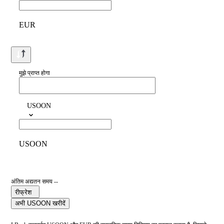
EUR
मुझे प्राप्त होगा
USOON
USOON
अंतिम अद्यतन समय --
रीफ्रेश
अभी USOON खरीदें