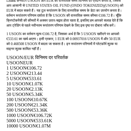
LBank कनवर्टर USOON और EUR की वास्तविक समय विनिमय दर प्रदान करता है, जिससे
आप आसानी से UNITED STATES OIL FUND (ONDO TOKENIZED)(USOON) को
EUR में बदल सकते हैं। यह टूल रूपांतरण के लिए वास्तविक समय के डेटा का उपयोग करता है।
वर्तमान रूपांतरण परिणाम दर्शाता है कि USOON की वास्तविक समय कीमत €106.72 है। चूँकि
क्रिप्टोकरेंसी की कीमतों में अक्सर उतार-चढ़ाव होता रहता है, इसलिए हम आपको सलाह देते हैं कि
आप ट्रेडिंग से पहले नवीनतम रूपांतरण परिणाम देखने के लिए इस पृष्ठ पर दोबारा जाँच करें।
1 USOON का वर्तमान मूल्य €106.72 है, जिसका अर्थ है कि 5 USOON खरीदने पर आपको
€533.61 का खर्च आएगा। इसी प्रकार, 1 EUR को 0.00937016 USOON में और 50 EUR
को 0.468508 USOON में बदला जा सकता है। इन रूपांतरण परिणामों में प्लेटफ़ॉर्म शुल्क या
माइनर शुल्क शामिल नहीं हैं।
USOON/EUR विनिमय दर परिवर्तक
USOON
EUR
1 USOON
€106.72
2 USOON
€213.44
5 USOON
€533.61
10 USOON
€1.07K
20 USOON
€2.13K
50 USOON
€5.34K
100 USOON
€10.67K
200 USOON
€21.34K
500 USOON
€53.36K
1000 USOON
€106.72K
5000 USOON
€533.61K
10000 USOON
€1.07M