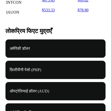
$673.43
$99.62
INTCON
$533.33
$78.90
IAUON
लोकप्रिय फिएट मुद्राएँ
अमेरिकी डॉलर
फ़िलीपीनी पेसो (PHP)
ऑस्ट्रेलियाई डॉलर (AUD)