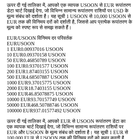
ऊपर दी गई तालिका में, आपको एक व्यापक USOON से EUR रूपांतरण
डेटा चार्ट दिखाई देगा, जो विभिन्न सामान्य रूपांतरण राशियों पर USD के
मूल्य संबंध को दर्शाता है। यह सूची 1 USOON से 10,000 USOON से
EUR तक की विनिमय दरों को दर्शाती है, जिससे आप प्रत्येक रूपांतरण के
मूल्य को स्पष्ट रूप से समझ सकते हैं।
EUR/USOON विनिमय दर परिवर्तक
EUR
USOON
1 EUR
0.00937016 USOON
10 EUR
0.09370158 USOON
50 EUR
0.46850789 USOON
100 EUR
0.93701577 USOON
200 EUR
1.87403155 USOON
500 EUR
4.68507887 USOON
1000 EUR
9.37015775 USOON
2000 EUR
18.7403155 USOON
5000 EUR
46.85078875 USOON
10000 EUR
93.70157749 USOON
50000 EUR
468.50788746 USOON
100000 EUR
937.01577492 USOON
ऊपर दी गई तालिका में, आपको EUR से USOON रूपांतरण डेटा का
एक व्यापक चार्ट दिखाई देगा, जो विभिन्न सामान्य रूपांतरण राशियों पर
EUR और USOON के मूल्य संबंध को दर्शाता है। यह सूची 1 EUR से
100,000 EUR से USOON तक की विनिमय दरों को कवर करती है,