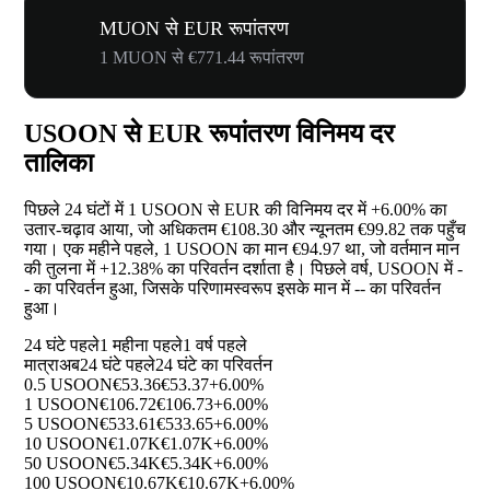
MUON से EUR रूपांतरण
1 MUON से €771.44 रूपांतरण
USOON से EUR रूपांतरण विनिमय दर
तालिका
पिछले 24 घंटों में 1 USOON से EUR की विनिमय दर में
+6.00%
का
उतार-चढ़ाव आया, जो अधिकतम €108.30 और न्यूनतम €99.82 तक पहुँच
गया। एक महीने पहले, 1 USOON का मान €94.97 था, जो वर्तमान मान
की तुलना में
+12.38%
का परिवर्तन दर्शाता है। पिछले वर्ष, USOON में
-
-
का परिवर्तन हुआ, जिसके परिणामस्वरूप इसके मान में
--
का परिवर्तन
हुआ।
24 घंटे पहले
1 महीना पहले
1 वर्ष पहले
मात्रा
अब
24 घंटे पहले
24 घंटे का परिवर्तन
0.5 USOON
€53.36
€53.37
+6.00%
1 USOON
€106.72
€106.73
+6.00%
5 USOON
€533.61
€533.65
+6.00%
10 USOON
€1.07K
€1.07K
+6.00%
50 USOON
€5.34K
€5.34K
+6.00%
100 USOON
€10.67K
€10.67K
+6.00%