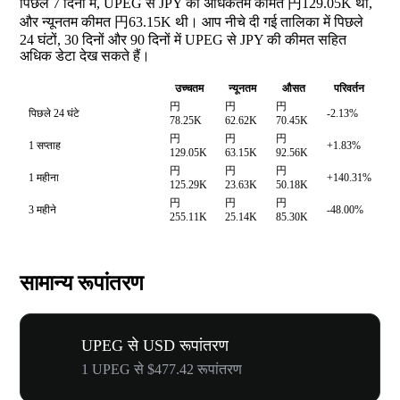
पिछले 7 दिनों में, UPEG से JPY की अधिकतम कीमत 円129.05K थी,
और न्यूनतम कीमत 円63.15K थी। आप नीचे दी गई तालिका में पिछले
24 घंटों, 30 दिनों और 90 दिनों में UPEG से JPY की कीमत सहित
अधिक डेटा देख सकते हैं।
उच्चतम
न्यूनतम
औसत
परिवर्तन
円
円
円
पिछले 24 घंटे
-2.13%
78.25K
62.62K
70.45K
円
円
円
1 सप्ताह
+1.83%
129.05K
63.15K
92.56K
円
円
円
1 महीना
+140.31%
125.29K
23.63K
50.18K
円
円
円
3 महीने
-48.00%
255.11K
25.14K
85.30K
सामान्य रूपांतरण
UPEG से USD रूपांतरण
1 UPEG से $477.42 रूपांतरण