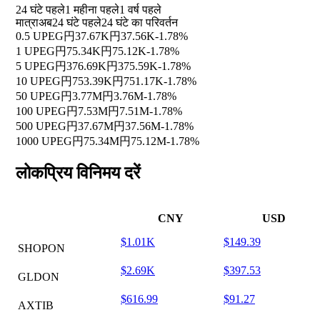
24 घंटे पहले
1 महीना पहले
1 वर्ष पहले
मात्रा
अब
24 घंटे पहले
24 घंटे का परिवर्तन
0.5 UPEG
円37.67K
円37.56K
-1.78%
1 UPEG
円75.34K
円75.12K
-1.78%
5 UPEG
円376.69K
円375.59K
-1.78%
10 UPEG
円753.39K
円751.17K
-1.78%
50 UPEG
円3.77M
円3.76M
-1.78%
100 UPEG
円7.53M
円7.51M
-1.78%
500 UPEG
円37.67M
円37.56M
-1.78%
1000 UPEG
円75.34M
円75.12M
-1.78%
लोकप्रिय विनिमय दरें
CNY
USD
$1.01K
$149.39
SHOPON
$2.69K
$397.53
GLDON
$616.99
$91.27
AXTIB