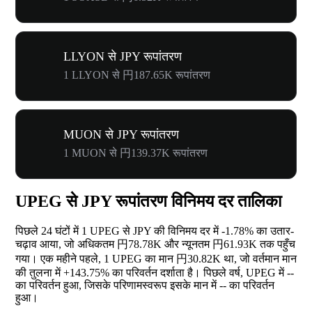
LLYON से JPY रूपांतरण
1 LLYON से 円187.65K रूपांतरण
MUON से JPY रूपांतरण
1 MUON से 円139.37K रूपांतरण
UPEG से JPY रूपांतरण विनिमय दर तालिका
पिछले 24 घंटों में 1 UPEG से JPY की विनिमय दर में
-1.78%
का उतार-
चढ़ाव आया, जो अधिकतम 円78.78K और न्यूनतम 円61.93K तक पहुँच
गया। एक महीने पहले, 1 UPEG का मान 円30.82K था, जो वर्तमान मान
की तुलना में
+143.75%
का परिवर्तन दर्शाता है। पिछले वर्ष, UPEG में
--
का परिवर्तन हुआ, जिसके परिणामस्वरूप इसके मान में
--
का परिवर्तन
हुआ।