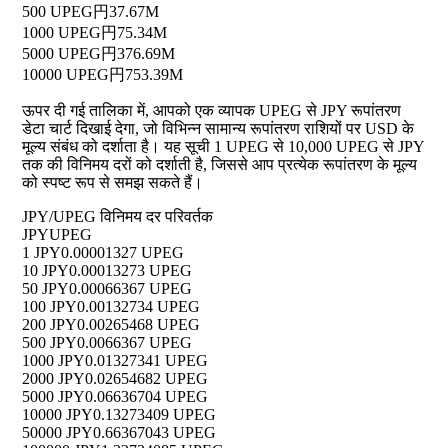
500 UPEG
円37.67M
1000 UPEG
円75.34M
5000 UPEG
円376.69M
10000 UPEG
円753.39M
ऊपर दी गई तालिका में, आपको एक व्यापक UPEG से JPY रूपांतरण
डेटा चार्ट दिखाई देगा, जो विभिन्न सामान्य रूपांतरण राशियों पर USD के
मूल्य संबंध को दर्शाता है। यह सूची 1 UPEG से 10,000 UPEG से JPY
तक की विनिमय दरों को दर्शाती है, जिससे आप प्रत्येक रूपांतरण के मूल्य
को स्पष्ट रूप से समझ सकते हैं।
JPY/UPEG विनिमय दर परिवर्तक
JPY
UPEG
1 JPY
0.00001327 UPEG
10 JPY
0.00013273 UPEG
50 JPY
0.00066367 UPEG
100 JPY
0.00132734 UPEG
200 JPY
0.00265468 UPEG
500 JPY
0.0066367 UPEG
1000 JPY
0.01327341 UPEG
2000 JPY
0.02654682 UPEG
5000 JPY
0.06636704 UPEG
10000 JPY
0.13273409 UPEG
50000 JPY
0.66367043 UPEG