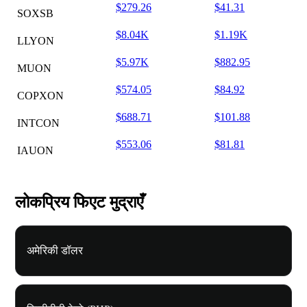
$279.26
$41.31
SOXSB
$8.04K
$1.19K
LLYON
$5.97K
$882.95
MUON
$574.05
$84.92
COPXON
$688.71
$101.88
INTCON
$553.06
$81.81
IAUON
लोकप्रिय फिएट मुद्राएँ
अमेरिकी डॉलर