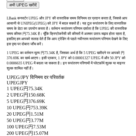
अभी UPEG खरीदें
LBank कनवर्टर UPEG और JPY की वास्तविक समय विनिमय दर प्रदान करता है, जिससे आप
आसानी से UNIPEG(UPEG) को JPY में बदल सकते हैं। यह टूल रूपांतरण के लिए वास्तविक
समय के डेटा का उपयोग करता है। वर्तमान रूपांतरण परिणाम दर्शाता है कि UPEG की वास्तविक
समय कीमत 円75.34K है। चूँकि क्रिप्टोकरेंसी की कीमतों में अक्सर उतार-चढ़ाव होता रहता है,
इसलिए हम आपको सलाह देते हैं कि आप ट्रेडिंग से पहले नवीनतम रूपांतरण परिणाम देखने के लिए
इस पृष्ठ पर दोबारा जाँच करें।
1 UPEG का वर्तमान मूल्य 円75.34K है, जिसका अर्थ है कि 5 UPEG खरीदने पर आपको 円
376.69K का खर्च आएगा। इसी प्रकार, 1 JPY को 0.00001327 UPEG में और 50 JPY को
0.0006635 UPEG में बदला जा सकता है। इन रूपांतरण परिणामों में प्लेटफ़ॉर्म शुल्क या माइनर
शुल्क शामिल नहीं हैं।
UPEG/JPY विनिमय दर परिवर्तक
UPEG
JPY
1 UPEG
円75.34K
2 UPEG
円150.68K
5 UPEG
円376.69K
10 UPEG
円753.39K
20 UPEG
円1.51M
50 UPEG
円3.77M
100 UPEG
円7.53M
200 UPEG
円15.07M