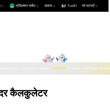
न
प्रेडिक्शन मार्केट
कमाना
TradFi
गर्म घटनाएँ
eyond the Ice, Go Further Together ·
$500,000
to Waddle with Pudgy Pengui
र कैलकुलेटर