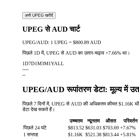
अभी UPEG खरीदें
UPEG से AUD चार्ट
UPEG
/
AUD
:
1 UPEG = $800.89 AUD
पिछले 1D में, UPEG से AUD का उतार-चढ़ाव
+7.66%
था।
1D
7D
1M
3M
1Y
ALL
--
--
--
UPEG/AUD रूपांतरण डेटा: मूल्य में उ
पिछले 7 दिनों में, UPEG से AUD की अधिकतम कीमत $1.16K थी, 
डेटा देख सकते हैं।
उच्चतम
न्यूनतम
औसत
परिवर्तन
पिछले 24 घंटे
$813.52
$631.03
$703.69
+7.67%
1 सप्ताह
$1.16K
$521.38
$813.44
+5.81%