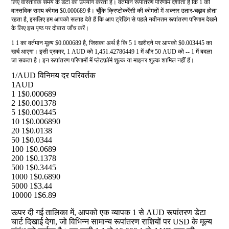
लिए वास्तविक समय के डेटा का उपयोग करता है। वर्तमान रूपांतरण परिणाम दर्शाता है कि 1 की
वास्तविक समय कीमत $0.000689 है। चूँकि क्रिप्टोकरेंसी की कीमतों में अक्सर उतार-चढ़ाव होता
रहता है, इसलिए हम आपको सलाह देते हैं कि आप ट्रेडिंग से पहले नवीनतम रूपांतरण परिणाम देखने
के लिए इस पृष्ठ पर दोबारा जाँच करें।
1 1 का वर्तमान मूल्य $0.000689 है, जिसका अर्थ है कि 5 1 खरीदने पर आपको $0.003445 का
खर्च आएगा। इसी प्रकार, 1 AUD को 1,451.42786449 1 में और 50 AUD को -- 1 में बदला
जा सकता है। इन रूपांतरण परिणामों में प्लेटफ़ॉर्म शुल्क या माइनर शुल्क शामिल नहीं हैं।
1/AUD विनिमय दर परिवर्तक
1
AUD
1 1
$0.000689
2 1
$0.001378
5 1
$0.003445
10 1
$0.006890
20 1
$0.0138
50 1
$0.0344
100 1
$0.0689
200 1
$0.1378
500 1
$0.3445
1000 1
$0.6890
5000 1
$3.44
10000 1
$6.89
ऊपर दी गई तालिका में, आपको एक व्यापक 1 से AUD रूपांतरण डेटा
चार्ट दिखाई देगा, जो विभिन्न सामान्य रूपांतरण राशियों पर USD के मूल्य