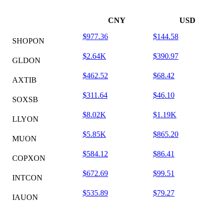
CNY
USD
$977.36
$144.58
SHOPON
$2.64K
$390.97
GLDON
$462.52
$68.42
AXTIB
$311.64
$46.10
SOXSB
$8.02K
$1.19K
LLYON
$5.85K
$865.20
MUON
$584.12
$86.41
COPXON
$672.69
$99.51
INTCON
$535.89
$79.27
IAUON