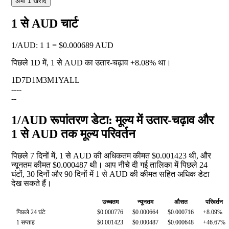
अभी 1 खरीदें
1 से AUD चार्ट
1
/
AUD
:
1 1 = $0.000689 AUD
पिछले 1D में, 1 से AUD का उतार-चढ़ाव
+8.08%
था।
1D
7D
1M
3M
1Y
ALL
--
--
--
1/AUD रूपांतरण डेटा: मूल्य में उतार-चढ़ाव और
1 से AUD तक मूल्य परिवर्तन
पिछले 7 दिनों में, 1 से AUD की अधिकतम कीमत $0.001423 थी, और
न्यूनतम कीमत $0.000487 थी। आप नीचे दी गई तालिका में पिछले 24
घंटों, 30 दिनों और 90 दिनों में 1 से AUD की कीमत सहित अधिक डेटा
देख सकते हैं।
उच्चतम
न्यूनतम
औसत
परिवर्तन
पिछले 24 घंटे
$0.000776
$0.000664
$0.000716
+8.09%
1 सप्ताह
$0.001423
$0.000487
$0.000648
+46.67%