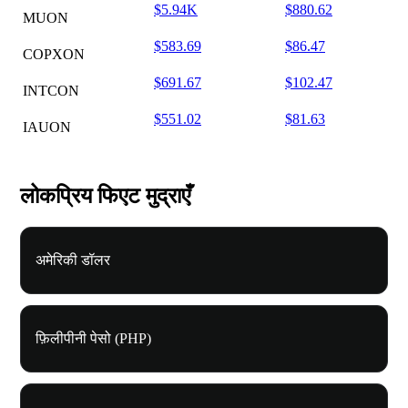
$5.94K
$880.62
MUON
$583.69
$86.47
COPXON
$691.67
$102.47
INTCON
$551.02
$81.63
IAUON
लोकप्रिय फिएट मुद्राएँ
अमेरिकी डॉलर
फ़िलीपीनी पेसो (PHP)