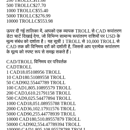
200 TROLL
C$11.08
500 TROLL
C$27.70
1000 TROLL
C$55.40
5000 TROLL
C$276.99
10000 TROLL
C$553.98
ऊपर दी गई तालिका में, आपको एक व्यापक TROLL से CAD रूपांतरण
डेटा चार्ट दिखाई देगा, जो विभिन्न सामान्य रूपांतरण राशियों पर USD के
मूल्य संबंध को दर्शाता है। यह सूची 1 TROLL से 10,000 TROLL से
CAD तक की विनिमय दरों को दर्शाती है, जिससे आप प्रत्येक रूपांतरण
के मूल्य को स्पष्ट रूप से समझ सकते हैं।
CAD/TROLL विनिमय दर परिवर्तक
CAD
TROLL
1 CAD
18.05108956 TROLL
10 CAD
180.51089558 TROLL
50 CAD
902.55447789 TROLL
100 CAD
1,805.10895579 TROLL
200 CAD
3,610.21791158 TROLL
500 CAD
9,025.54477894 TROLL
1000 CAD
18,051.08955788 TROLL
2000 CAD
36,102.17911576 TROLL
5000 CAD
90,255.44778939 TROLL
10000 CAD
180,510.89557879 TROLL
50000 CAD
902,554.47789394 TROLL
100000 CAD
1,805,108.95578788 TROLL