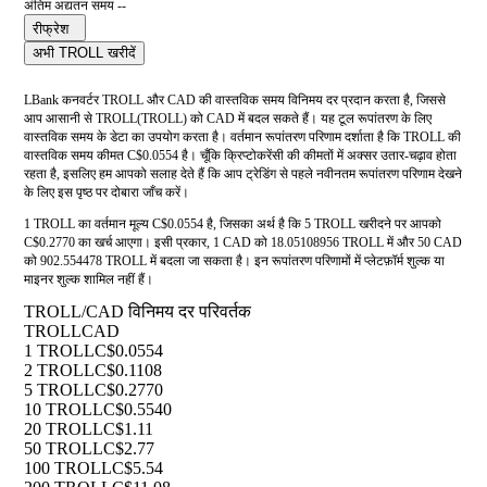
अंतिम अद्यतन समय --
रीफ्रेश
अभी TROLL खरीदें
LBank कनवर्टर TROLL और CAD की वास्तविक समय विनिमय दर प्रदान करता है, जिससे
आप आसानी से TROLL(TROLL) को CAD में बदल सकते हैं। यह टूल रूपांतरण के लिए
वास्तविक समय के डेटा का उपयोग करता है। वर्तमान रूपांतरण परिणाम दर्शाता है कि TROLL की
वास्तविक समय कीमत C$0.0554 है। चूँकि क्रिप्टोकरेंसी की कीमतों में अक्सर उतार-चढ़ाव होता
रहता है, इसलिए हम आपको सलाह देते हैं कि आप ट्रेडिंग से पहले नवीनतम रूपांतरण परिणाम देखने
के लिए इस पृष्ठ पर दोबारा जाँच करें।
1 TROLL का वर्तमान मूल्य C$0.0554 है, जिसका अर्थ है कि 5 TROLL खरीदने पर आपको
C$0.2770 का खर्च आएगा। इसी प्रकार, 1 CAD को 18.05108956 TROLL में और 50 CAD
को 902.554478 TROLL में बदला जा सकता है। इन रूपांतरण परिणामों में प्लेटफ़ॉर्म शुल्क या
माइनर शुल्क शामिल नहीं हैं।
TROLL/CAD विनिमय दर परिवर्तक
TROLL
CAD
1 TROLL
C$0.0554
2 TROLL
C$0.1108
5 TROLL
C$0.2770
10 TROLL
C$0.5540
20 TROLL
C$1.11
50 TROLL
C$2.77
100 TROLL
C$5.54