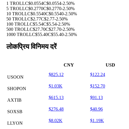
1 TROLL
C$0.0554
C$0.0554
-2.50%
5 TROLL
C$0.2770
C$0.2770
-2.50%
10 TROLL
C$0.5540
C$0.5540
-2.50%
50 TROLL
C$2.77
C$2.77
-2.50%
100 TROLL
C$5.54
C$5.54
-2.50%
500 TROLL
C$27.70
C$27.70
-2.50%
1000 TROLL
C$55.40
C$55.40
-2.50%
लोकप्रिय विनिमय दरें
CNY
USD
$825.12
$122.24
USOON
$1.03K
$152.70
SHOPON
$615.13
$91.13
AXTIB
$276.48
$40.96
SOXSB
$8.02K
$1.19K
LLYON