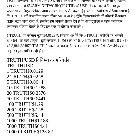
LBank कनवर्टर TRUTH और USD की वास्तविक समय विनिमय दर प्रदान करता है, जिससे
आप आसानी से SWARM NETWORK(TRUTH) को USD में बदल सकते हैं। यह टूल
रूपांतरण के लिए वास्तविक समय के डेटा का उपयोग करता है। वर्तमान रूपांतरण परिणाम दर्शाता है
कि TRUTH की वास्तविक समय कीमत $0.0129 है। चूँकि क्रिप्टोकरेंसी की कीमतों में अक्सर
उतार-चढ़ाव होता रहता है, इसलिए हम आपको सलाह देते हैं कि आप ट्रेडिंग से पहले नवीनतम
रूपांतरण परिणाम देखने के लिए इस पृष्ठ पर दोबारा जाँच करें।
1 TRUTH का वर्तमान मूल्य $0.0129 है, जिसका अर्थ है कि 5 TRUTH खरीदने पर आपको
$0.0644 का खर्च आएगा। इसी प्रकार, 1 USD को 77.62769756 TRUTH में और 50 USD
को 3,881.384878 TRUTH में बदला जा सकता है। इन रूपांतरण परिणामों में प्लेटफ़ॉर्म शुल्क या
माइनर शुल्क शामिल नहीं हैं।
TRUTH/USD विनिमय दर परिवर्तक
TRUTH
USD
1 TRUTH
$0.0129
2 TRUTH
$0.0258
5 TRUTH
$0.0644
10 TRUTH
$0.1288
20 TRUTH
$0.2576
50 TRUTH
$0.6441
100 TRUTH
$1.29
200 TRUTH
$2.58
500 TRUTH
$6.44
1000 TRUTH
$12.88
5000 TRUTH
$64.41
10000 TRUTH
$128.82