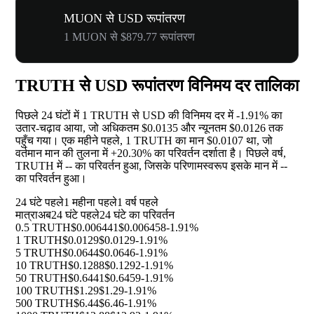
MUON से USD रूपांतरण
1 MUON से $879.77 रूपांतरण
TRUTH से USD रूपांतरण विनिमय दर तालिका
पिछले 24 घंटों में 1 TRUTH से USD की विनिमय दर में
-1.91%
का
उतार-चढ़ाव आया, जो अधिकतम $0.0135 और न्यूनतम $0.0126 तक
पहुँच गया। एक महीने पहले, 1 TRUTH का मान $0.0107 था, जो
वर्तमान मान की तुलना में
+20.30%
का परिवर्तन दर्शाता है। पिछले वर्ष,
TRUTH में
--
का परिवर्तन हुआ, जिसके परिणामस्वरूप इसके मान में
--
का परिवर्तन हुआ।
24 घंटे पहले
1 महीना पहले
1 वर्ष पहले
मात्रा
अब
24 घंटे पहले
24 घंटे का परिवर्तन
0.5 TRUTH
$0.006441
$0.006458
-1.91%
1 TRUTH
$0.0129
$0.0129
-1.91%
5 TRUTH
$0.0644
$0.0646
-1.91%
10 TRUTH
$0.1288
$0.1292
-1.91%
50 TRUTH
$0.6441
$0.6459
-1.91%
100 TRUTH
$1.29
$1.29
-1.91%
500 TRUTH
$6.44
$6.46
-1.91%