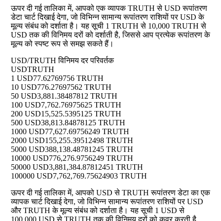
ऊपर दी गई तालिका में, आपको एक व्यापक TRUTH से USD रूपांतरण
डेटा चार्ट दिखाई देगा, जो विभिन्न सामान्य रूपांतरण राशियों पर USD के
मूल्य संबंध को दर्शाता है। यह सूची 1 TRUTH से 10,000 TRUTH से
USD तक की विनिमय दरों को दर्शाती है, जिससे आप प्रत्येक रूपांतरण के
मूल्य को स्पष्ट रूप से समझ सकते हैं।
USD/TRUTH विनिमय दर परिवर्तक
USD
TRUTH
1 USD
77.62769756 TRUTH
10 USD
776.27697562 TRUTH
50 USD
3,881.38487812 TRUTH
100 USD
7,762.76975625 TRUTH
200 USD
15,525.5395125 TRUTH
500 USD
38,813.84878125 TRUTH
1000 USD
77,627.69756249 TRUTH
2000 USD
155,255.39512498 TRUTH
5000 USD
388,138.48781245 TRUTH
10000 USD
776,276.9756249 TRUTH
50000 USD
3,881,384.87812451 TRUTH
100000 USD
7,762,769.75624903 TRUTH
ऊपर दी गई तालिका में, आपको USD से TRUTH रूपांतरण डेटा का एक
व्यापक चार्ट दिखाई देगा, जो विभिन्न सामान्य रूपांतरण राशियों पर USD
और TRUTH के मूल्य संबंध को दर्शाता है। यह सूची 1 USD से
100,000 USD से TRUTH तक की विनिमय दरों को कवर करती है,