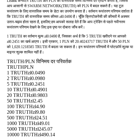
LBank कनवर्टर TRUTH और PLN की वास्तविक समय विनिमय दर प्रदान करता है, जिससे
आप आसानी से SWARM NETWORK(TRUTH) को PLN में बदल सकते हैं। यह टूल
रूपांतरण के लिए वास्तविक समय के डेटा का उपयोग करता है। वर्तमान रूपांतरण परिणाम दर्शाता है
कि TRUTH की वास्तविक समय कीमत zł0.0490 है। चूँकि क्रिप्टोकरेंसी की कीमतों में अक्सर
उतार-चढ़ाव होता रहता है, इसलिए हम आपको सलाह देते हैं कि आप ट्रेडिंग से पहले नवीनतम
रूपांतरण परिणाम देखने के लिए इस पृष्ठ पर दोबारा जाँच करें।
1 TRUTH का वर्तमान मूल्य zł0.0490 है, जिसका अर्थ है कि 5 TRUTH खरीदने पर आपको
zł0.2451 का खर्च आएगा। इसी प्रकार, 1 PLN को 20.40243717 TRUTH में और 50 PLN
को 1,020.1218585 TRUTH में बदला जा सकता है। इन रूपांतरण परिणामों में प्लेटफ़ॉर्म शुल्क या
माइनर शुल्क शामिल नहीं हैं।
TRUTH/PLN विनिमय दर परिवर्तक
TRUTH
PLN
1 TRUTH
zł0.0490
2 TRUTH
zł0.0980
5 TRUTH
zł0.2451
10 TRUTH
zł0.4901
20 TRUTH
zł0.9803
50 TRUTH
zł2.45
100 TRUTH
zł4.90
200 TRUTH
zł9.80
500 TRUTH
zł24.51
1000 TRUTH
zł49.01
5000 TRUTH
zł245.07
10000 TRUTH
zł490.14