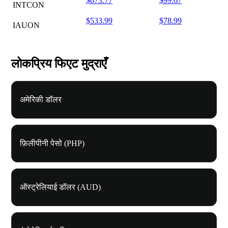
$673.77
$99.67
INTCON
$533.99
$78.99
IAUON
लोकप्रिय फिएट मुद्राएँ
अमेरिकी डॉलर
फ़िलीपीनी पेसो (PHP)
ऑस्ट्रेलियाई डॉलर (AUD)