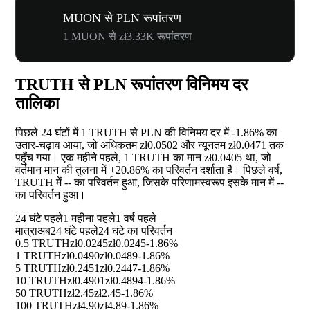
MUON से PLN रूपांतरण
1 MUON से zł3.33K रूपांतरण
TRUTH से PLN रूपांतरण विनिमय दर
तालिका
पिछले 24 घंटों में 1 TRUTH से PLN की विनिमय दर में
-1.86%
का
उतार-चढ़ाव आया, जो अधिकतम zł0.0502 और न्यूनतम zł0.0471 तक
पहुँच गया। एक महीने पहले, 1 TRUTH का मान zł0.0405 था, जो
वर्तमान मान की तुलना में
+20.86%
का परिवर्तन दर्शाता है। पिछले वर्ष,
TRUTH में
--
का परिवर्तन हुआ, जिसके परिणामस्वरूप इसके मान में
--
का परिवर्तन हुआ।
24 घंटे पहले
1 महीना पहले
1 वर्ष पहले
मात्रा
अब
24 घंटे पहले
24 घंटे का परिवर्तन
0.5 TRUTH
zł0.0245
zł0.0245
-1.86%
1 TRUTH
zł0.0490
zł0.0489
-1.86%
5 TRUTH
zł0.2451
zł0.2447
-1.86%
10 TRUTH
zł0.4901
zł0.4894
-1.86%
50 TRUTH
zł2.45
zł2.45
-1.86%
100 TRUTH
zł4.90
zł4.89
-1.86%