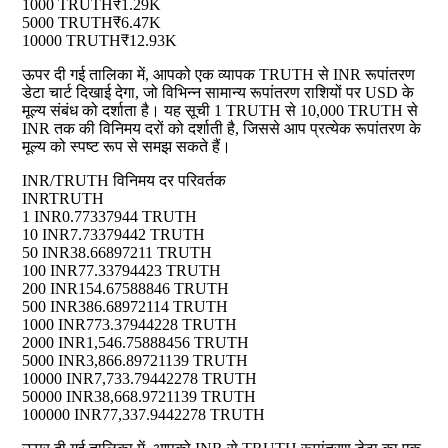
1000 TRUTH
₹1.29K
5000 TRUTH
₹6.47K
10000 TRUTH
₹12.93K
ऊपर दी गई तालिका में, आपको एक व्यापक TRUTH से INR रूपांतरण
डेटा चार्ट दिखाई देगा, जो विभिन्न सामान्य रूपांतरण राशियों पर USD के
मूल्य संबंध को दर्शाता है। यह सूची 1 TRUTH से 10,000 TRUTH से
INR तक की विनिमय दरों को दर्शाती है, जिससे आप प्रत्येक रूपांतरण के
मूल्य को स्पष्ट रूप से समझ सकते हैं।
INR/TRUTH विनिमय दर परिवर्तक
INR
TRUTH
1 INR
0.77337944 TRUTH
10 INR
7.73379442 TRUTH
50 INR
38.66897211 TRUTH
100 INR
77.33794423 TRUTH
200 INR
154.67588846 TRUTH
500 INR
386.68972114 TRUTH
1000 INR
773.37944228 TRUTH
2000 INR
1,546.75888456 TRUTH
5000 INR
3,866.89721139 TRUTH
10000 INR
7,733.79442278 TRUTH
50000 INR
38,668.9721139 TRUTH
100000 INR
77,337.9442278 TRUTH