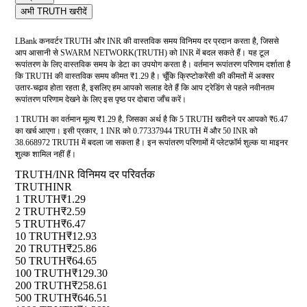
अभी TRUTH खरीदें
LBank कनवर्टर TRUTH और INR की वास्तविक समय विनिमय दर प्रदान करता है, जिससे
आप आसानी से SWARM NETWORK(TRUTH) को INR में बदल सकते हैं। यह टूल
रूपांतरण के लिए वास्तविक समय के डेटा का उपयोग करता है। वर्तमान रूपांतरण परिणाम दर्शाता है
कि TRUTH की वास्तविक समय कीमत ₹1.29 है। चूँकि क्रिप्टोकरेंसी की कीमतों में अक्सर
उतार-चढ़ाव होता रहता है, इसलिए हम आपको सलाह देते हैं कि आप ट्रेडिंग से पहले नवीनतम
रूपांतरण परिणाम देखने के लिए इस पृष्ठ पर दोबारा जाँच करें।
1 TRUTH का वर्तमान मूल्य ₹1.29 है, जिसका अर्थ है कि 5 TRUTH खरीदने पर आपको ₹6.47
का खर्च आएगा। इसी प्रकार, 1 INR को 0.77337944 TRUTH में और 50 INR को
38.668972 TRUTH में बदला जा सकता है। इन रूपांतरण परिणामों में प्लेटफ़ॉर्म शुल्क या माइनर
शुल्क शामिल नहीं हैं।
TRUTH/INR विनिमय दर परिवर्तक
TRUTH
INR
1 TRUTH
₹1.29
2 TRUTH
₹2.59
5 TRUTH
₹6.47
10 TRUTH
₹12.93
20 TRUTH
₹25.86
50 TRUTH
₹64.65
100 TRUTH
₹129.30
200 TRUTH
₹258.61
500 TRUTH
₹646.51