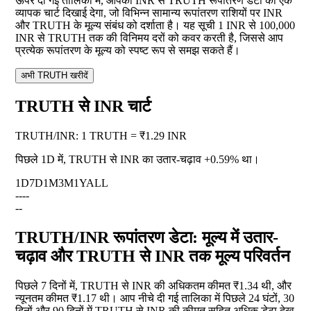
ऊपर दी गई तालिका में, आपको INR से TRUTH रूपांतरण डेटा का एक
व्यापक चार्ट दिखाई देगा, जो विभिन्न सामान्य रूपांतरण राशियों पर INR
और TRUTH के मूल्य संबंध को दर्शाता है। यह सूची 1 INR से 100,000
INR से TRUTH तक की विनिमय दरों को कवर करती है, जिससे आप
प्रत्येक रूपांतरण के मूल्य को स्पष्ट रूप से समझ सकते हैं।
अभी TRUTH खरीदें
TRUTH से INR चार्ट
TRUTH
/
INR
:
1 TRUTH = ₹1.29 INR
पिछले 1D में, TRUTH से INR का उतार-चढ़ाव
+0.59%
था।
1D
7D
1M
3M
1Y
ALL
--
--
--
TRUTH/INR रूपांतरण डेटा: मूल्य में उतार-
चढ़ाव और TRUTH से INR तक मूल्य परिवर्तन
पिछले 7 दिनों में, TRUTH से INR की अधिकतम कीमत ₹1.34 थी, और
न्यूनतम कीमत ₹1.17 थी। आप नीचे दी गई तालिका में पिछले 24 घंटों, 30
दिनों और 90 दिनों में TRUTH से INR की कीमत सहित अधिक डेटा देख