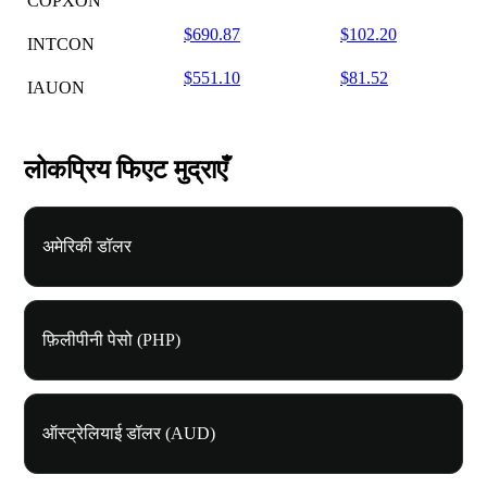
COPXON
$690.87
$102.20
INTCON
$551.10
$81.52
IAUON
लोकप्रिय फिएट मुद्राएँ
अमेरिकी डॉलर
फ़िलीपीनी पेसो (PHP)
ऑस्ट्रेलियाई डॉलर (AUD)