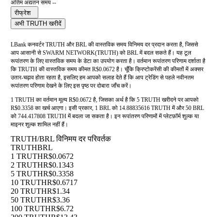
अंतिम अद्यतन समय --
रीफ्रेश
अभी TRUTH खरीदें
LBank कनवर्टर TRUTH और BRL की वास्तविक समय विनिमय दर प्रदान करता है, जिससे
आप आसानी से SWARM NETWORK(TRUTH) को BRL में बदल सकते हैं। यह टूल
रूपांतरण के लिए वास्तविक समय के डेटा का उपयोग करता है। वर्तमान रूपांतरण परिणाम दर्शाता है
कि TRUTH की वास्तविक समय कीमत R$0.0672 है। चूँकि क्रिप्टोकरेंसी की कीमतों में अक्सर
उतार-चढ़ाव होता रहता है, इसलिए हम आपको सलाह देते हैं कि आप ट्रेडिंग से पहले नवीनतम
रूपांतरण परिणाम देखने के लिए इस पृष्ठ पर दोबारा जाँच करें।
1 TRUTH का वर्तमान मूल्य R$0.0672 है, जिसका अर्थ है कि 5 TRUTH खरीदने पर आपको
R$0.3358 का खर्च आएगा। इसी प्रकार, 1 BRL को 14.88835616 TRUTH में और 50 BRL
को 744.417808 TRUTH में बदला जा सकता है। इन रूपांतरण परिणामों में प्लेटफ़ॉर्म शुल्क या
माइनर शुल्क शामिल नहीं हैं।
TRUTH/BRL विनिमय दर परिवर्तक
TRUTH
BRL
1 TRUTH
R$0.0672
2 TRUTH
R$0.1343
5 TRUTH
R$0.3358
10 TRUTH
R$0.6717
20 TRUTH
R$1.34
50 TRUTH
R$3.36
100 TRUTH
R$6.72