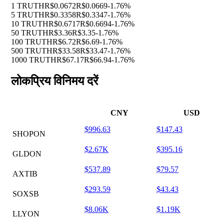
1 TRUTH
R$0.0672
R$0.0669
-1.76%
5 TRUTH
R$0.3358
R$0.3347
-1.76%
10 TRUTH
R$0.6717
R$0.6694
-1.76%
50 TRUTH
R$3.36
R$3.35
-1.76%
100 TRUTH
R$6.72
R$6.69
-1.76%
500 TRUTH
R$33.58
R$33.47
-1.76%
1000 TRUTH
R$67.17
R$66.94
-1.76%
लोकप्रिय विनिमय दरें
CNY
USD
$996.63
$147.43
SHOPON
$2.67K
$395.16
GLDON
$537.89
$79.57
AXTIB
$293.59
$43.43
SOXSB
$8.06K
$1.19K
LLYON