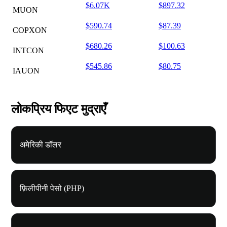
$6.07K
$897.32
MUON
$590.74
$87.39
COPXON
$680.26
$100.63
INTCON
$545.86
$80.75
IAUON
लोकप्रिय फिएट मुद्राएँ
अमेरिकी डॉलर
फ़िलीपीनी पेसो (PHP)