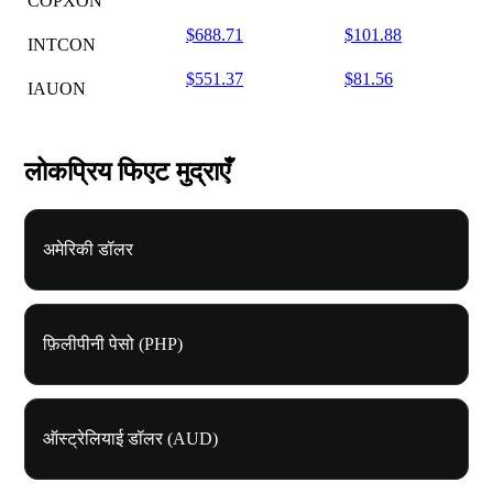
COPXON
$688.71
$101.88
INTCON
$551.37
$81.56
IAUON
लोकप्रिय फिएट मुद्राएँ
अमेरिकी डॉलर
फ़िलीपीनी पेसो (PHP)
ऑस्ट्रेलियाई डॉलर (AUD)