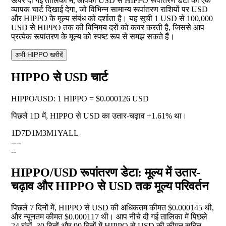
ऊपर दी गई तालिका में, आपको USD से HIPPO रूपांतरण डेटा का एक
व्यापक चार्ट दिखाई देगा, जो विभिन्न सामान्य रूपांतरण राशियों पर USD
और HIPPO के मूल्य संबंध को दर्शाता है। यह सूची 1 USD से 100,000
USD से HIPPO तक की विनिमय दरों को कवर करती है, जिससे आप
प्रत्येक रूपांतरण के मूल्य को स्पष्ट रूप से समझ सकते हैं।
अभी HIPPO खरीदें
HIPPO से USD चार्ट
HIPPO
/
USD
:
1 HIPPO = $0.000126 USD
पिछले 1D में, HIPPO से USD का उतार-चढ़ाव
+1.61%
था।
1D
7D
1M
3M
1Y
ALL
--
--
--
HIPPO/USD रूपांतरण डेटा: मूल्य में उतार-
चढ़ाव और HIPPO से USD तक मूल्य परिवर्तन
पिछले 7 दिनों में, HIPPO से USD की अधिकतम कीमत $0.000145 थी,
और न्यूनतम कीमत $0.000117 थी। आप नीचे दी गई तालिका में पिछले
24 घंटों, 30 दिनों और 90 दिनों में HIPPO से USD की कीमत सहित