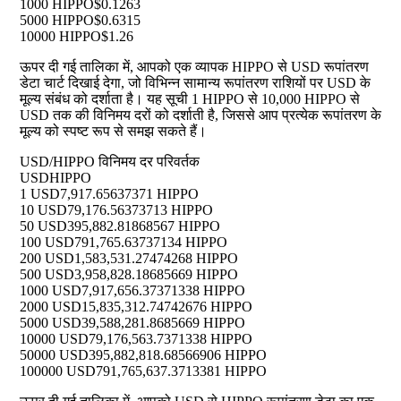
1000 HIPPO
$0.1263
5000 HIPPO
$0.6315
10000 HIPPO
$1.26
ऊपर दी गई तालिका में, आपको एक व्यापक HIPPO से USD रूपांतरण
डेटा चार्ट दिखाई देगा, जो विभिन्न सामान्य रूपांतरण राशियों पर USD के
मूल्य संबंध को दर्शाता है। यह सूची 1 HIPPO से 10,000 HIPPO से
USD तक की विनिमय दरों को दर्शाती है, जिससे आप प्रत्येक रूपांतरण के
मूल्य को स्पष्ट रूप से समझ सकते हैं।
USD/HIPPO विनिमय दर परिवर्तक
USD
HIPPO
1 USD
7,917.65637371 HIPPO
10 USD
79,176.56373713 HIPPO
50 USD
395,882.81868567 HIPPO
100 USD
791,765.63737134 HIPPO
200 USD
1,583,531.27474268 HIPPO
500 USD
3,958,828.18685669 HIPPO
1000 USD
7,917,656.37371338 HIPPO
2000 USD
15,835,312.74742676 HIPPO
5000 USD
39,588,281.8685669 HIPPO
10000 USD
79,176,563.7371338 HIPPO
50000 USD
395,882,818.68566906 HIPPO
100000 USD
791,765,637.3713381 HIPPO