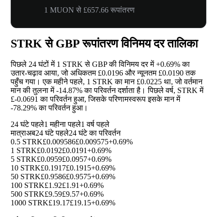
1 MUON से £657.66 रूपांतरण
STRK से GBP रूपांतरण विनिमय दर तालिका
पिछले 24 घंटों में 1 STRK से GBP की विनिमय दर में
+0.69%
का
उतार-चढ़ाव आया, जो अधिकतम £0.0196 और न्यूनतम £0.0190 तक
पहुँच गया। एक महीने पहले, 1 STRK का मान £0.0225 था, जो वर्तमान
मान की तुलना में
-14.87%
का परिवर्तन दर्शाता है। पिछले वर्ष, STRK में
£-0.0691 का परिवर्तन हुआ, जिसके परिणामस्वरूप इसके मान में
-78.29%
का परिवर्तन हुआ।
24 घंटे पहले
1 महीना पहले
1 वर्ष पहले
मात्रा
अब
24 घंटे पहले
24 घंटे का परिवर्तन
0.5 STRK
£0.009586
£0.009575
+0.69%
1 STRK
£0.0192
£0.0191
+0.69%
5 STRK
£0.0959
£0.0957
+0.69%
10 STRK
£0.1917
£0.1915
+0.69%
50 STRK
£0.9586
£0.9575
+0.69%
100 STRK
£1.92
£1.91
+0.69%
500 STRK
£9.59
£9.57
+0.69%
1000 STRK
£19.17
£19.15
+0.69%