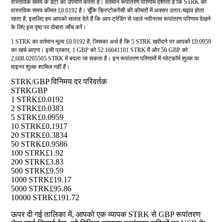
वास्तविक समय के डेटा का उपयोग करता है। वर्तमान रूपांतरण परिणाम दर्शाता है कि STRK की
वास्तविक समय कीमत £0.0192 है। चूँकि क्रिप्टोकरेंसी की कीमतों में अक्सर उतार-चढ़ाव होता
रहता है, इसलिए हम आपको सलाह देते हैं कि आप ट्रेडिंग से पहले नवीनतम रूपांतरण परिणाम देखने
के लिए इस पृष्ठ पर दोबारा जाँच करें।
1 STRK का वर्तमान मूल्य £0.0192 है, जिसका अर्थ है कि 5 STRK खरीदने पर आपको £0.0959
का खर्च आएगा। इसी प्रकार, 1 GBP को 52.16041101 STRK में और 50 GBP को
2,608.0205505 STRK में बदला जा सकता है। इन रूपांतरण परिणामों में प्लेटफ़ॉर्म शुल्क या
माइनर शुल्क शामिल नहीं हैं।
STRK/GBP विनिमय दर परिवर्तक
STRK
GBP
1 STRK
£0.0192
2 STRK
£0.0383
5 STRK
£0.0959
10 STRK
£0.1917
20 STRK
£0.3834
50 STRK
£0.9586
100 STRK
£1.92
200 STRK
£3.83
500 STRK
£9.59
1000 STRK
£19.17
5000 STRK
£95.86
10000 STRK
£191.72
ऊपर दी गई तालिका में, आपको एक व्यापक STRK से GBP रूपांतरण