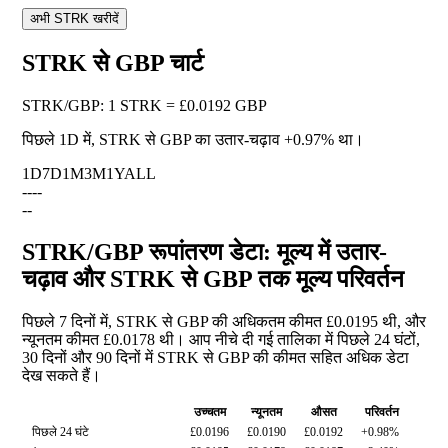
अभी STRK खरीदें
STRK से GBP चार्ट
STRK
/
GBP
:
1 STRK = £0.0192 GBP
पिछले 1D में, STRK से GBP का उतार-चढ़ाव
+0.97%
था।
1D
7D
1M
3M
1Y
ALL
--
--
--
STRK/GBP रूपांतरण डेटा: मूल्य में उतार-
चढ़ाव और STRK से GBP तक मूल्य परिवर्तन
पिछले 7 दिनों में, STRK से GBP की अधिकतम कीमत £0.0195 थी, और
न्यूनतम कीमत £0.0178 थी। आप नीचे दी गई तालिका में पिछले 24 घंटों,
30 दिनों और 90 दिनों में STRK से GBP की कीमत सहित अधिक डेटा
देख सकते हैं।
उच्चतम
न्यूनतम
औसत
परिवर्तन
पिछले 24 घंटे
£0.0196
£0.0190
£0.0192
+0.98%