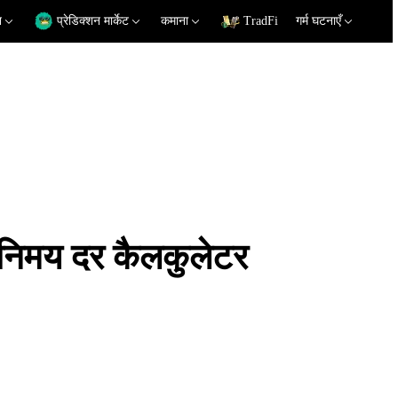
न
प्रेडिक्शन मार्केट
कमाना
TradFi
गर्म घटनाएँ
मय दर कैलकुलेटर