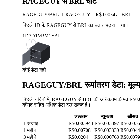
RAGEGUY से BRL चार्ट
RAGEGUY
/
BRL
:
1 RAGEGUY = R$0.003471 BRL
पिछले 1D में, RAGEGUY से BRL का उतार-चढ़ाव
--
था।
1D
7D
1M
3M
1Y
ALL
कोई डेटा नहीं
RAGEGUY/BRL रूपांतरण डेटा: मूल्य 
पिछले 7 दिनों में, RAGEGUY से BRL की अधिकतम कीमत R$0.003
कीमत सहित अधिक डेटा देख सकते हैं।
उच्चतम
न्यूनतम
औसत
1 सप्ताह
R$0.003943
R$0.003397
R$0.003
1 महीना
R$0.007081
R$0.003330
R$0.004
3 महीने
R$0.0204
R$0.000763
R$0.007