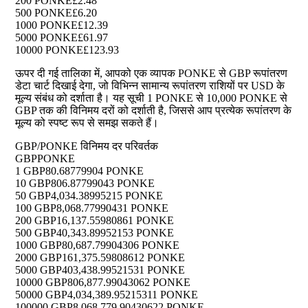
200 PONKE
£2.48
500 PONKE
£6.20
1000 PONKE
£12.39
5000 PONKE
£61.97
10000 PONKE
£123.93
ऊपर दी गई तालिका में, आपको एक व्यापक PONKE से GBP रूपांतरण
डेटा चार्ट दिखाई देगा, जो विभिन्न सामान्य रूपांतरण राशियों पर USD के
मूल्य संबंध को दर्शाता है। यह सूची 1 PONKE से 10,000 PONKE से
GBP तक की विनिमय दरों को दर्शाती है, जिससे आप प्रत्येक रूपांतरण के
मूल्य को स्पष्ट रूप से समझ सकते हैं।
GBP/PONKE विनिमय दर परिवर्तक
GBP
PONKE
1 GBP
80.68779904 PONKE
10 GBP
806.87799043 PONKE
50 GBP
4,034.38995215 PONKE
100 GBP
8,068.77990431 PONKE
200 GBP
16,137.55980861 PONKE
500 GBP
40,343.89952153 PONKE
1000 GBP
80,687.79904306 PONKE
2000 GBP
161,375.59808612 PONKE
5000 GBP
403,438.99521531 PONKE
10000 GBP
806,877.99043062 PONKE
50000 GBP
4,034,389.95215311 PONKE
100000 GBP
8,068,779.90430622 PONKE