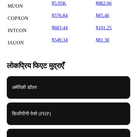
$5.95K
$882.06
MUON
$576.84
$85.46
COPXON
$683.44
$101.25
INTCON
$549.34
$81.38
IAUON
लोकप्रिय फिएट मुद्राएँ
अमेरिकी डॉलर
फ़िलीपीनी पेसो (PHP)