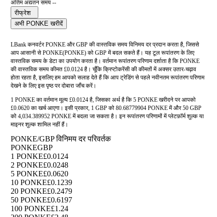
अंतिम अद्यतन समय --
रीफ्रेश
अभी PONKE खरीदें
LBank कनवर्टर PONKE और GBP की वास्तविक समय विनिमय दर प्रदान करता है, जिससे
आप आसानी से PONKE(PONKE) को GBP में बदल सकते हैं। यह टूल रूपांतरण के लिए
वास्तविक समय के डेटा का उपयोग करता है। वर्तमान रूपांतरण परिणाम दर्शाता है कि PONKE
की वास्तविक समय कीमत £0.0124 है। चूँकि क्रिप्टोकरेंसी की कीमतों में अक्सर उतार-चढ़ाव
होता रहता है, इसलिए हम आपको सलाह देते हैं कि आप ट्रेडिंग से पहले नवीनतम रूपांतरण परिणाम
देखने के लिए इस पृष्ठ पर दोबारा जाँच करें।
1 PONKE का वर्तमान मूल्य £0.0124 है, जिसका अर्थ है कि 5 PONKE खरीदने पर आपको
£0.0620 का खर्च आएगा। इसी प्रकार, 1 GBP को 80.68779904 PONKE में और 50 GBP
को 4,034.389952 PONKE में बदला जा सकता है। इन रूपांतरण परिणामों में प्लेटफ़ॉर्म शुल्क या
माइनर शुल्क शामिल नहीं हैं।
PONKE/GBP विनिमय दर परिवर्तक
PONKE
GBP
1 PONKE
£0.0124
2 PONKE
£0.0248
5 PONKE
£0.0620
10 PONKE
£0.1239
20 PONKE
£0.2479
50 PONKE
£0.6197
100 PONKE
£1.24