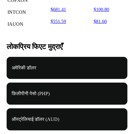
COPXON
$681.41
$100.80
INTCON
$551.59
$81.60
IAUON
लोकप्रिय फिएट मुद्राएँ
अमेरिकी डॉलर
फ़िलीपीनी पेसो (PHP)
ऑस्ट्रेलियाई डॉलर (AUD)