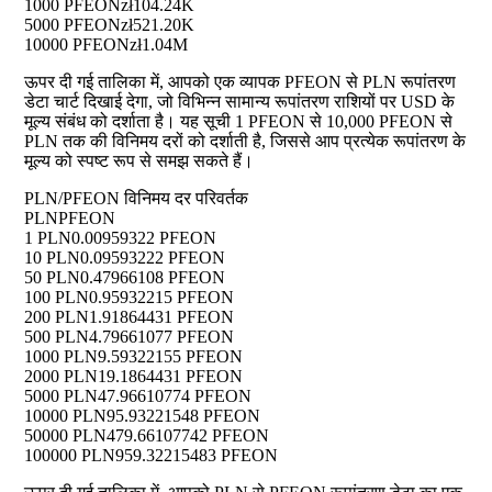
1000 PFEON
zł104.24K
5000 PFEON
zł521.20K
10000 PFEON
zł1.04M
ऊपर दी गई तालिका में, आपको एक व्यापक PFEON से PLN रूपांतरण
डेटा चार्ट दिखाई देगा, जो विभिन्न सामान्य रूपांतरण राशियों पर USD के
मूल्य संबंध को दर्शाता है। यह सूची 1 PFEON से 10,000 PFEON से
PLN तक की विनिमय दरों को दर्शाती है, जिससे आप प्रत्येक रूपांतरण के
मूल्य को स्पष्ट रूप से समझ सकते हैं।
PLN/PFEON विनिमय दर परिवर्तक
PLN
PFEON
1 PLN
0.00959322 PFEON
10 PLN
0.09593222 PFEON
50 PLN
0.47966108 PFEON
100 PLN
0.95932215 PFEON
200 PLN
1.91864431 PFEON
500 PLN
4.79661077 PFEON
1000 PLN
9.59322155 PFEON
2000 PLN
19.1864431 PFEON
5000 PLN
47.96610774 PFEON
10000 PLN
95.93221548 PFEON
50000 PLN
479.66107742 PFEON
100000 PLN
959.32215483 PFEON