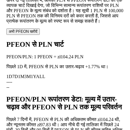
ऊपर दी गई तालिका में, आपको PLN से PFEON रूपांतरण डेटा का एक
व्यापक चार्ट दिखाई देगा, जो विभिन्न सामान्य रूपांतरण राशियों पर PLN
और PFEON के मूल्य संबंध को दर्शाता है। यह सूची 1 PLN से 100,000
PLN से PFEON तक की विनिमय दरों को कवर करती है, जिससे आप
प्रत्येक रूपांतरण के मूल्य को स्पष्ट रूप से समझ सकते हैं।
अभी PFEON खरीदें
PFEON से PLN चार्ट
PFEON
/
PLN
:
1 PFEON = zł104.24 PLN
पिछले 1D में, PFEON से PLN का उतार-चढ़ाव
+1.77%
था।
1D
7D
1M
3M
1Y
ALL
--
--
--
PFEON/PLN रूपांतरण डेटा: मूल्य में उतार-
चढ़ाव और PFEON से PLN तक मूल्य परिवर्तन
पिछले 7 दिनों में, PFEON से PLN की अधिकतम कीमत zł104.24 थी,
और न्यूनतम कीमत zł97.83 थी। आप नीचे दी गई तालिका में पिछले 24
घंटों, 30 दिनों और 90 दिनों में PFEON से PLN की कीमत सहित अधिक