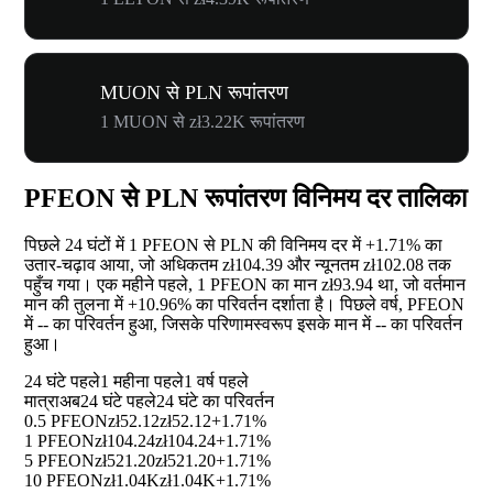
MUON से PLN रूपांतरण
1 MUON से zł3.22K रूपांतरण
PFEON से PLN रूपांतरण विनिमय दर तालिका
पिछले 24 घंटों में 1 PFEON से PLN की विनिमय दर में
+1.71%
का
उतार-चढ़ाव आया, जो अधिकतम zł104.39 और न्यूनतम zł102.08 तक
पहुँच गया। एक महीने पहले, 1 PFEON का मान zł93.94 था, जो वर्तमान
मान की तुलना में
+10.96%
का परिवर्तन दर्शाता है। पिछले वर्ष, PFEON
में
--
का परिवर्तन हुआ, जिसके परिणामस्वरूप इसके मान में
--
का परिवर्तन
हुआ।
24 घंटे पहले
1 महीना पहले
1 वर्ष पहले
मात्रा
अब
24 घंटे पहले
24 घंटे का परिवर्तन
0.5 PFEON
zł52.12
zł52.12
+1.71%
1 PFEON
zł104.24
zł104.24
+1.71%
5 PFEON
zł521.20
zł521.20
+1.71%
10 PFEON
zł1.04K
zł1.04K
+1.71%