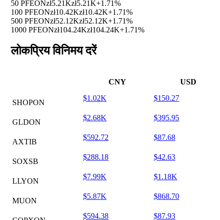
50 PFEON
zł5.21K
zł5.21K
+1.71%
100 PFEON
zł10.42K
zł10.42K
+1.71%
500 PFEON
zł52.12K
zł52.12K
+1.71%
1000 PFEON
zł104.24K
zł104.24K
+1.71%
लोकप्रिय विनिमय दरें
CNY
USD
$1.02K
$150.27
SHOPON
$2.68K
$395.95
GLDON
$592.72
$87.68
AXTIB
$288.18
$42.63
SOXSB
$7.99K
$1.18K
LLYON
$5.87K
$868.70
MUON
$594.38
$87.93