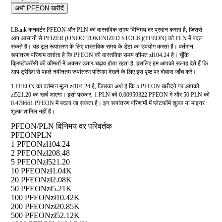
अभी PFEON खरीदें
LBank कनवर्टर PFEON और PLN की वास्तविक समय विनिमय दर प्रदान करता है, जिससे
आप आसानी से PFIZER (ONDO TOKENIZED STOCK)(PFEON) को PLN में बदल
सकते हैं। यह टूल रूपांतरण के लिए वास्तविक समय के डेटा का उपयोग करता है। वर्तमान
रूपांतरण परिणाम दर्शाता है कि PFEON की वास्तविक समय कीमत zł104.24 है। चूँकि
क्रिप्टोकरेंसी की कीमतों में अक्सर उतार-चढ़ाव होता रहता है, इसलिए हम आपको सलाह देते हैं कि
आप ट्रेडिंग से पहले नवीनतम रूपांतरण परिणाम देखने के लिए इस पृष्ठ पर दोबारा जाँच करें।
1 PFEON का वर्तमान मूल्य zł104.24 है, जिसका अर्थ है कि 5 PFEON खरीदने पर आपको
zł521.20 का खर्च आएगा। इसी प्रकार, 1 PLN को 0.00959322 PFEON में और 50 PLN को
0.479661 PFEON में बदला जा सकता है। इन रूपांतरण परिणामों में प्लेटफ़ॉर्म शुल्क या माइनर
शुल्क शामिल नहीं हैं।
PFEON/PLN विनिमय दर परिवर्तक
PFEON
PLN
1 PFEON
zł104.24
2 PFEON
zł208.48
5 PFEON
zł521.20
10 PFEON
zł1.04K
20 PFEON
zł2.08K
50 PFEON
zł5.21K
100 PFEON
zł10.42K
200 PFEON
zł20.85K
500 PFEON
zł52.12K