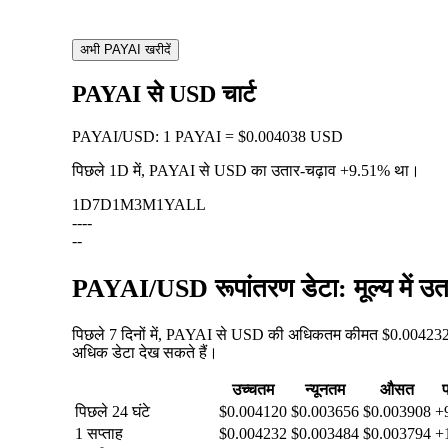
अभी PAYAI खरीदें
PAYAI से USD चार्ट
PAYAI
/
USD
:
1 PAYAI = $0.004038 USD
पिछले 1D में, PAYAI से USD का उतार-चढ़ाव
+9.51%
था।
1D
7D
1M
3M
1Y
ALL
--
--
--
PAYAI/USD रूपांतरण डेटा: मूल्य में उ
पिछले 7 दिनों में, PAYAI से USD की अधिकतम कीमत $0.004232 थ
अधिक डेटा देख सकते हैं।
उच्चतम
न्यूनतम
औसत
प
पिछले 24 घंटे
$0.004120
$0.003656
$0.003908
+
1 सप्ताह
$0.004232
$0.003484
$0.003794
+