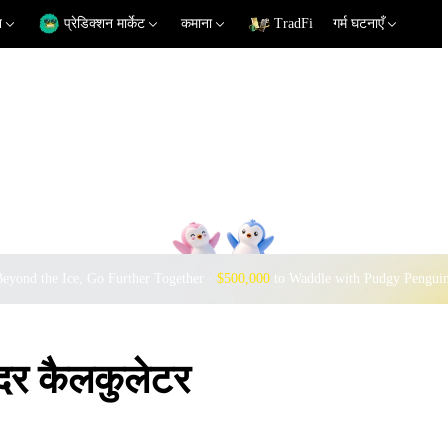
न
प्रेडिक्शन मार्केट
कमाना
TradFi
गर्म घटनाएँ
eyond the Ice, Go Further Together ·
$500,000
to Waddle with Pudgy Pengui
र कैलकुलेटर