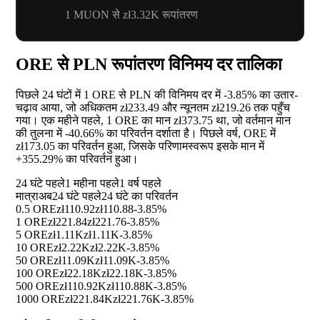
1 MUON से zł3.32K रूपांतरण
ORE से PLN रूपांतरण विनिमय दर तालिका
पिछले 24 घंटों में 1 ORE से PLN की विनिमय दर में
-3.85%
का उतार-
चढ़ाव आया, जो अधिकतम zł233.49 और न्यूनतम zł219.26 तक पहुँच
गया। एक महीने पहले, 1 ORE का मान zł373.75 था, जो वर्तमान मान
की तुलना में
-40.66%
का परिवर्तन दर्शाता है। पिछले वर्ष, ORE में
zł173.05 का परिवर्तन हुआ, जिसके परिणामस्वरूप इसके मान में
+355.29%
का परिवर्तन हुआ।
24 घंटे पहले
1 महीना पहले
1 वर्ष पहले
मात्रा
अब
24 घंटे पहले
24 घंटे का परिवर्तन
0.5 ORE
zł110.92
zł110.88
-3.85%
1 ORE
zł221.84
zł221.76
-3.85%
5 ORE
zł1.11K
zł1.11K
-3.85%
10 ORE
zł2.22K
zł2.22K
-3.85%
50 ORE
zł11.09K
zł11.09K
-3.85%
100 ORE
zł22.18K
zł22.18K
-3.85%
500 ORE
zł110.92K
zł110.88K
-3.85%
1000 ORE
zł221.84K
zł221.76K
-3.85%