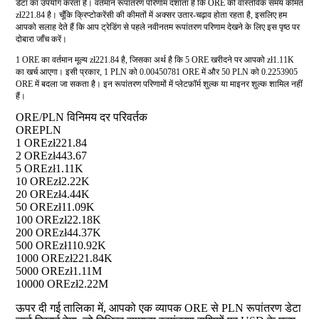
डेटा का उपयोग करता है। वर्तमान रूपांतरण परिणाम दर्शाता है कि ORE की वास्तविक समय कीमत
zł221.84 है। चूँकि क्रिप्टोकरेंसी की कीमतों में अक्सर उतार-चढ़ाव होता रहता है, इसलिए हम
आपको सलाह देते हैं कि आप ट्रेडिंग से पहले नवीनतम रूपांतरण परिणाम देखने के लिए इस पृष्ठ पर
दोबारा जाँच करें।
1 ORE का वर्तमान मूल्य zł221.84 है, जिसका अर्थ है कि 5 ORE खरीदने पर आपको zł1.11K
का खर्च आएगा। इसी प्रकार, 1 PLN को 0.00450781 ORE में और 50 PLN को 0.2253905
ORE में बदला जा सकता है। इन रूपांतरण परिणामों में प्लेटफ़ॉर्म शुल्क या माइनर शुल्क शामिल नहीं
हैं।
ORE/PLN विनिमय दर परिवर्तक
ORE
PLN
1 ORE
zł221.84
2 ORE
zł443.67
5 ORE
zł1.11K
10 ORE
zł2.22K
20 ORE
zł4.44K
50 ORE
zł11.09K
100 ORE
zł22.18K
200 ORE
zł44.37K
500 ORE
zł110.92K
1000 ORE
zł221.84K
5000 ORE
zł1.11M
10000 ORE
zł2.22M
ऊपर दी गई तालिका में, आपको एक व्यापक ORE से PLN रूपांतरण डेटा