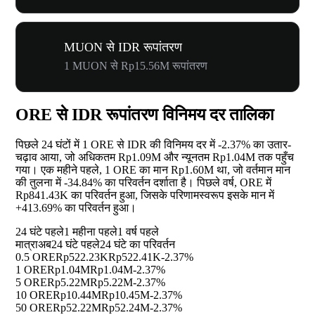
MUON से IDR रूपांतरण
1 MUON से Rp15.56M रूपांतरण
ORE से IDR रूपांतरण विनिमय दर तालिका
पिछले 24 घंटों में 1 ORE से IDR की विनिमय दर में
-2.37%
का उतार-
चढ़ाव आया, जो अधिकतम Rp1.09M और न्यूनतम Rp1.04M तक पहुँच
गया। एक महीने पहले, 1 ORE का मान Rp1.60M था, जो वर्तमान मान
की तुलना में
-34.84%
का परिवर्तन दर्शाता है। पिछले वर्ष, ORE में
Rp841.43K का परिवर्तन हुआ, जिसके परिणामस्वरूप इसके मान में
+413.69%
का परिवर्तन हुआ।
24 घंटे पहले
1 महीना पहले
1 वर्ष पहले
मात्रा
अब
24 घंटे पहले
24 घंटे का परिवर्तन
0.5 ORE
Rp522.23K
Rp522.41K
-2.37%
1 ORE
Rp1.04M
Rp1.04M
-2.37%
5 ORE
Rp5.22M
Rp5.22M
-2.37%
10 ORE
Rp10.44M
Rp10.45M
-2.37%
50 ORE
Rp52.22M
Rp52.24M
-2.37%