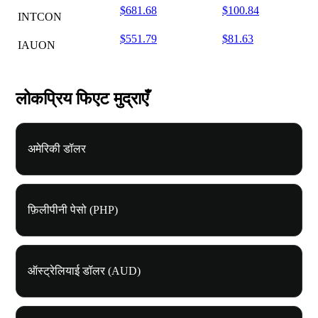
$681.68
$100.84
INTCON
$551.79
$81.63
IAUON
लोकप्रिय फिएट मुद्राएँ
अमेरिकी डॉलर
फ़िलीपीनी पेसो (PHP)
ऑस्ट्रेलियाई डॉलर (AUD)