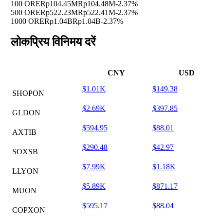
100 ORE
Rp104.45M
Rp104.48M
-2.37%
500 ORE
Rp522.23M
Rp522.41M
-2.37%
1000 ORE
Rp1.04B
Rp1.04B
-2.37%
लोकप्रिय विनिमय दरें
CNY
USD
$1.01K
$149.38
SHOPON
$2.69K
$397.85
GLDON
$594.95
$88.01
AXTIB
$290.48
$42.97
SOXSB
$7.99K
$1.18K
LLYON
$5.89K
$871.17
MUON
$595.17
$88.04
COPXON