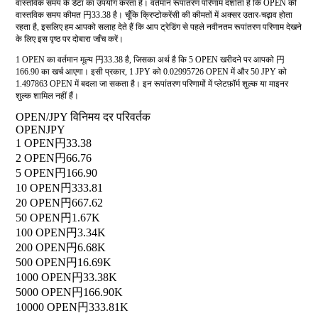
वास्तविक समय के डेटा का उपयोग करता है। वर्तमान रूपांतरण परिणाम दर्शाता है कि OPEN की
वास्तविक समय कीमत 円33.38 है। चूँकि क्रिप्टोकरेंसी की कीमतों में अक्सर उतार-चढ़ाव होता
रहता है, इसलिए हम आपको सलाह देते हैं कि आप ट्रेडिंग से पहले नवीनतम रूपांतरण परिणाम देखने
के लिए इस पृष्ठ पर दोबारा जाँच करें।
1 OPEN का वर्तमान मूल्य 円33.38 है, जिसका अर्थ है कि 5 OPEN खरीदने पर आपको 円
166.90 का खर्च आएगा। इसी प्रकार, 1 JPY को 0.02995726 OPEN में और 50 JPY को
1.497863 OPEN में बदला जा सकता है। इन रूपांतरण परिणामों में प्लेटफ़ॉर्म शुल्क या माइनर
शुल्क शामिल नहीं हैं।
OPEN/JPY विनिमय दर परिवर्तक
OPEN
JPY
1 OPEN
円33.38
2 OPEN
円66.76
5 OPEN
円166.90
10 OPEN
円333.81
20 OPEN
円667.62
50 OPEN
円1.67K
100 OPEN
円3.34K
200 OPEN
円6.68K
500 OPEN
円16.69K
1000 OPEN
円33.38K
5000 OPEN
円166.90K
10000 OPEN
円333.81K