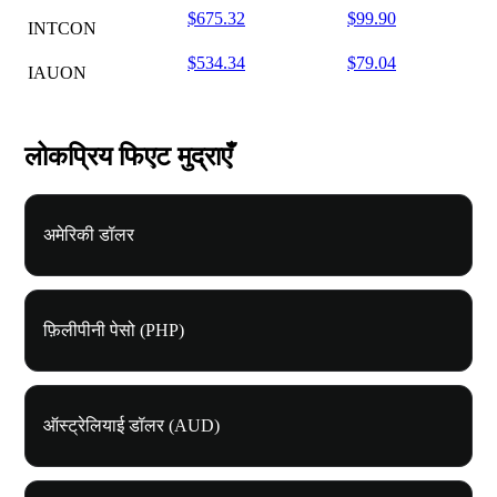
$675.32
$99.90
INTCON
$534.34
$79.04
IAUON
लोकप्रिय फिएट मुद्राएँ
अमेरिकी डॉलर
फ़िलीपीनी पेसो (PHP)
ऑस्ट्रेलियाई डॉलर (AUD)