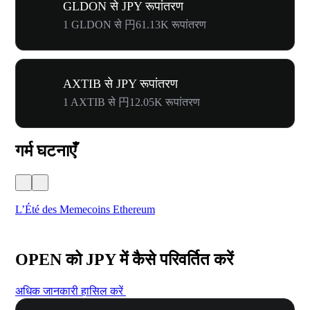
GLDON से JPY रूपांतरण
1 GLDON से 円61.13K रूपांतरण
AXTIB से JPY रूपांतरण
1 AXTIB से 円12.05K रूपांतरण
गर्म घटनाएँ
L’Été des Memecoins Ethereum
WO
OPEN को JPY में कैसे परिवर्तित करें
अधिक जानकारी हासिल करें