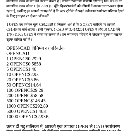
वास्तविक समय के डेटा का उपयोग करता है। वर्तमान रूपांतरण परिणाम दर्शाता है कि OPEN की
वास्तविक समय कीमत C$0.2929 है। चूँकि क्रिप्टोकरेंसी की कीमतों में अक्सर उतार-चढ़ाव होता
रहता है, इसलिए हम आपको सलाह देते हैं कि आप ट्रेडिंग से पहले नवीनतम रूपांतरण परिणाम देखने
के लिए इस पृष्ठ पर दोबारा जाँच करें।
1 OPEN का वर्तमान मूल्य C$0.2929 है, जिसका अर्थ है कि 5 OPEN खरीदने पर आपको
C$1.46 का खर्च आएगा। इसी प्रकार, 1 CAD को 3.4142201 OPEN में और 50 CAD को
170.711005 OPEN में बदला जा सकता है। इन रूपांतरण परिणामों में प्लेटफ़ॉर्म शुल्क या माइनर
शुल्क शामिल नहीं हैं।
OPEN/CAD विनिमय दर परिवर्तक
OPEN
CAD
1 OPEN
C$0.2929
2 OPEN
C$0.5858
5 OPEN
C$1.46
10 OPEN
C$2.93
20 OPEN
C$5.86
50 OPEN
C$14.64
100 OPEN
C$29.29
200 OPEN
C$58.58
500 OPEN
C$146.45
1000 OPEN
C$292.89
5000 OPEN
C$1.46K
10000 OPEN
C$2.93K
ऊपर दी गई तालिका में, आपको एक व्यापक OPEN से CAD रूपांतरण