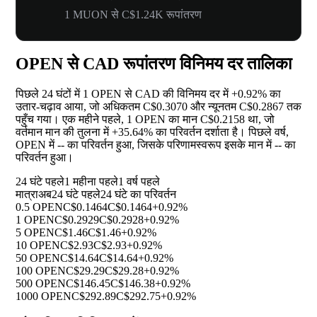
1 MUON से C$1.24K रूपांतरण
OPEN से CAD रूपांतरण विनिमय दर तालिका
पिछले 24 घंटों में 1 OPEN से CAD की विनिमय दर में
+0.92%
का
उतार-चढ़ाव आया, जो अधिकतम C$0.3070 और न्यूनतम C$0.2867 तक
पहुँच गया। एक महीने पहले, 1 OPEN का मान C$0.2158 था, जो
वर्तमान मान की तुलना में
+35.64%
का परिवर्तन दर्शाता है। पिछले वर्ष,
OPEN में
--
का परिवर्तन हुआ, जिसके परिणामस्वरूप इसके मान में
--
का
परिवर्तन हुआ।
24 घंटे पहले
1 महीना पहले
1 वर्ष पहले
मात्रा
अब
24 घंटे पहले
24 घंटे का परिवर्तन
0.5 OPEN
C$0.1464
C$0.1464
+0.92%
1 OPEN
C$0.2929
C$0.2928
+0.92%
5 OPEN
C$1.46
C$1.46
+0.92%
10 OPEN
C$2.93
C$2.93
+0.92%
50 OPEN
C$14.64
C$14.64
+0.92%
100 OPEN
C$29.29
C$29.28
+0.92%
500 OPEN
C$146.45
C$146.38
+0.92%
1000 OPEN
C$292.89
C$292.75
+0.92%