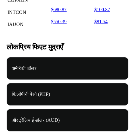
COPXON
$680.87
$100.87
INTCON
$550.39
$81.54
IAUON
लोकप्रिय फिएट मुद्राएँ
अमेरिकी डॉलर
फ़िलीपीनी पेसो (PHP)
ऑस्ट्रेलियाई डॉलर (AUD)