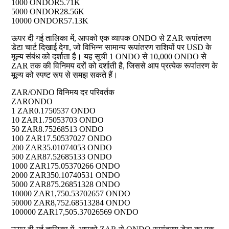
1000 ONDO
R5.71K
5000 ONDO
R28.56K
10000 ONDO
R57.13K
ऊपर दी गई तालिका में, आपको एक व्यापक ONDO से ZAR रूपांतरण
डेटा चार्ट दिखाई देगा, जो विभिन्न सामान्य रूपांतरण राशियों पर USD के
मूल्य संबंध को दर्शाता है। यह सूची 1 ONDO से 10,000 ONDO से
ZAR तक की विनिमय दरों को दर्शाती है, जिससे आप प्रत्येक रूपांतरण के
मूल्य को स्पष्ट रूप से समझ सकते हैं।
ZAR/ONDO विनिमय दर परिवर्तक
ZAR
ONDO
1 ZAR
0.1750537 ONDO
10 ZAR
1.75053703 ONDO
50 ZAR
8.75268513 ONDO
100 ZAR
17.50537027 ONDO
200 ZAR
35.01074053 ONDO
500 ZAR
87.52685133 ONDO
1000 ZAR
175.05370266 ONDO
2000 ZAR
350.10740531 ONDO
5000 ZAR
875.26851328 ONDO
10000 ZAR
1,750.53702657 ONDO
50000 ZAR
8,752.68513284 ONDO
100000 ZAR
17,505.37026569 ONDO